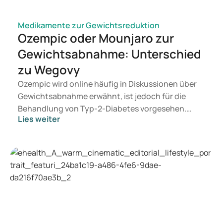
Medikamente zur Gewichtsreduktion
Ozempic oder Mounjaro zur
Gewichtsabnahme: Unterschied
zu Wegovy
Ozempic wird online häufig in Diskussionen über
Gewichtsabnahme erwähnt, ist jedoch für die
Behandlung von Typ-2-Diabetes vorgesehen.
Lies weiter
Wenn Sie eine Therapie zur Gewichtskontrolle
suchen, kommen eher Präparate wie Mounjaro
und Wegovy in Betracht. Welche Behandlung für
Sie geeignet ist, entscheidet ein Arzt auf
Grundlage Ihrer Gesundheit, Ihres BMI und Ihres
Medikamentenkonsums.