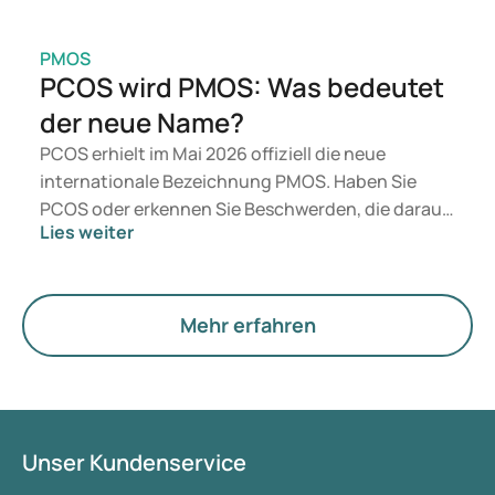
PMOS
PCOS wird PMOS: Was bedeutet
der neue Name?
PCOS erhielt im Mai 2026 offiziell die neue
internationale Bezeichnung PMOS. Haben Sie
PCOS oder erkennen Sie Beschwerden, die darauf
Lies weiter
hindeuten könnten? Medizinisch ändert sich
zunächst nichts. Der neue Begriff legt jedoch
mehr Gewicht auf Hormone, den Stoffwechsel und
die Funktion der Eierstöcke.
Mehr erfahren
Unser Kundenservice