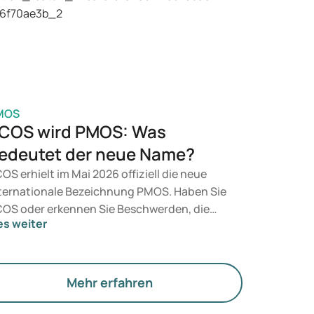
t, entscheidet ein Arzt auf Grundlage Ihrer
sundheit, Ihres BMI und Ihres
edikamentenkonsums.
MOS
COS wird PMOS: Was
edeutet der neue Name?
OS erhielt im Mai 2026 offiziell die neue
ternationale Bezeichnung PMOS. Haben Sie
OS oder erkennen Sie Beschwerden, die
es weiter
rauf hindeuten könnten? Medizinisch
dert sich zunächst nichts. Der neue Begriff
gt jedoch mehr Gewicht auf Hormone, den
offwechsel und die Funktion der Eierstöcke.
Mehr erfahren