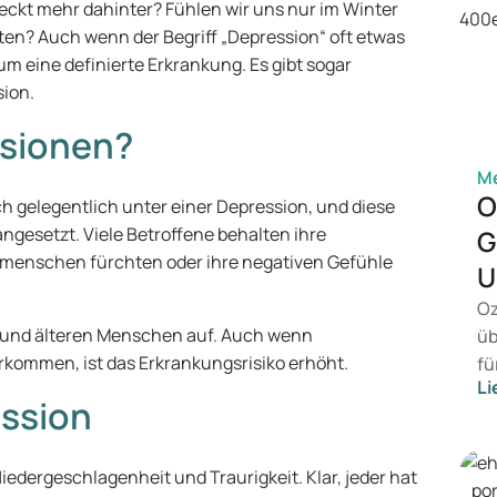
teckt mehr dahinter? Fühlen wir uns nur im Winter
ten? Auch wenn der Begriff „Depression“ oft etwas
um eine definierte Erkrankung. Es gibt sogar
ion.
ssionen?
Me
O
h gelegentlich unter einer Depression, und diese
ngesetzt. Viele Betroffene behalten ihre
G
Mitmenschen fürchten oder ihre negativen Gefühle
U
Oz
 und älteren Menschen auf. Auch wenn
üb
kommen, ist das Erkrankungsrisiko erhöht.
fü
Li
vo
ssion
Ge
Pr
Be
iedergeschlagenheit und Traurigkeit. Klar, jeder hat