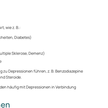
, wie z. B.:
kheiten, Diabetes)
ultiple Sklerose, Demenz)
e
zu Depressionen führen, z. B. Benzodiazepine
nd Steroide.
rden häufig mit Depressionen in Verbindung
nen