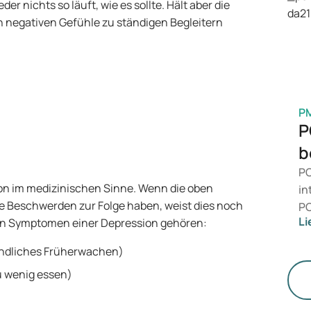
is
r nichts so läuft, wie es sollte. Hält aber die
Ge
 negativen Gefühle zu ständigen Begleitern
M
P
P
b
PC
ion im medizinischen Sinne. Wenn die oben
in
 Beschwerden zur Folge haben, weist dies noch
PC
Li
 den Symptomen einer Depression gehören:
da
än
endliches Früherwachen)
le
u wenig essen)
St