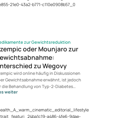
dikamente zur Gewichtsreduktion
zempic oder Mounjaro zur
ewichtsabnahme:
nterschied zu Wegovy
empic wird online häufig in Diskussionen
er Gewichtsabnahme erwähnt, ist jedoch
r die Behandlung von Typ-2-Diabetes
es weiter
rgesehen. Wenn Sie eine Therapie zur
wichtskontrolle suchen, kommen eher
äparate wie Mounjaro und Wegovy in
tracht. Welche Behandlung für Sie geeignet