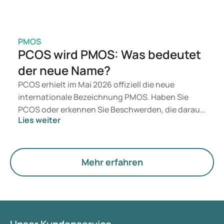
PMOS
PCOS wird PMOS: Was bedeutet
der neue Name?
PCOS erhielt im Mai 2026 offiziell die neue
internationale Bezeichnung PMOS. Haben Sie
PCOS oder erkennen Sie Beschwerden, die darauf
Lies weiter
hindeuten könnten? Medizinisch ändert sich
zunächst nichts. Der neue Begriff legt jedoch
mehr Gewicht auf Hormone, den Stoffwechsel und
die Funktion der Eierstöcke.
Mehr erfahren