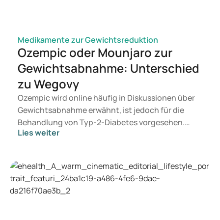
Medikamente zur Gewichtsreduktion
Ozempic oder Mounjaro zur
Gewichtsabnahme: Unterschied
zu Wegovy
Ozempic wird online häufig in Diskussionen über
Gewichtsabnahme erwähnt, ist jedoch für die
Behandlung von Typ-2-Diabetes vorgesehen.
Lies weiter
Wenn Sie eine Therapie zur Gewichtskontrolle
suchen, kommen eher Präparate wie Mounjaro
und Wegovy in Betracht. Welche Behandlung für
Sie geeignet ist, entscheidet ein Arzt auf
Grundlage Ihrer Gesundheit, Ihres BMI und Ihres
Medikamentenkonsums.