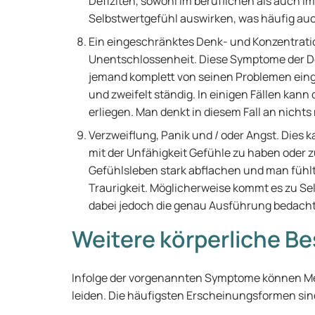
Defiziten, sowohl im beruflichen als auch im
Selbstwertgefühl auswirken, was häufig au
Ein eingeschränktes Denk- und Konzentrati
Unentschlossenheit. Diese Symptome der D
jemand komplett von seinen Problemen einge
und zweifelt ständig. In einigen Fällen ka
erliegen. Man denkt in diesem Fall an nichts
Verzweiflung, Panik und / oder Angst. Dies 
mit der Unfähigkeit Gefühle zu haben oder z
Gefühlsleben stark abflachen und man fühlt 
Traurigkeit. Möglicherweise kommt es zu S
dabei jedoch die genau Ausführung bedacht
Weitere körperliche B
Infolge der vorgenannten Symptome können M
leiden. Die häufigsten Erscheinungsformen sin