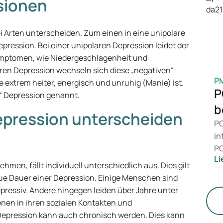
sionen
is
Ge
M
i Arten unterscheiden. Zum einen in eine unipolare
pression. Bei einer unipolaren Depression leidet der
ymptomen, wie Niedergeschlagenheit und
aren Depression wechseln sich diese „negativen“
P
e extrem heiter, energisch und unruhig (Manie) ist.
P
 Depression genannt.
b
epression unterscheiden
PC
in
PC
Li
da
n, fällt individuell unterschiedlich aus. Dies gilt
än
ue Dauer einer Depression. Einige Menschen sind
le
epressiv. Andere hingegen leiden über Jahre unter
St
enen in ihren sozialen Kontakten und
 Depression kann auch chronisch werden. Dies kann