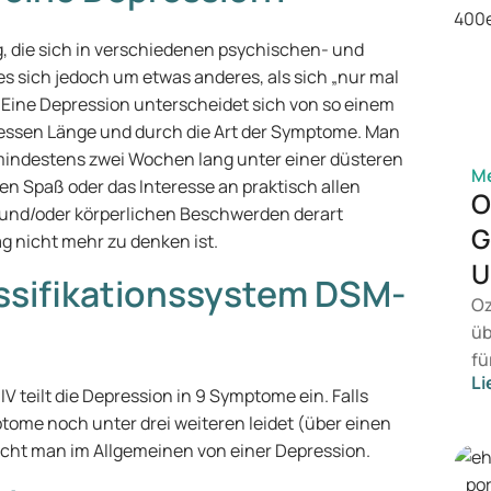
g, die sich in verschiedenen psychischen- und
 sich jedoch um etwas anderes, als sich „nur mal
. Eine Depression unterscheidet sich von so einem
dessen Länge und durch die Art der Symptome. Man
 mindestens zwei Wochen lang unter einer düsteren
Me
n Spaß oder das Interesse an praktisch allen
O
en und/oder körperlichen Beschwerden derart
G
g nicht mehr zu denken ist.
U
assifikationssystem DSM-
Oz
üb
fü
Li
vo
 teilt die Depression in 9 Symptome ein. Falls
Ge
me noch unter drei weiteren leidet (über einen
Pr
cht man im Allgemeinen von einer Depression.
Be