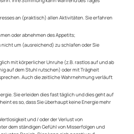
übsinn. Ihre Stimmung kann während des Tages
resses an (praktisch) allen Aktivitäten. Sie erfahren
ehmen oder abnehmen des Appetits;
s nicht um (ausreichend) zu schlafen oder Sie
ich mit körperlicher Unruhe (z.B. rastlos auf und ab
ig auf dem Stuhl rutschen) oder mit Trägheit
 sprechen. Auch die zeitliche Wahrnehmung verläuft
ergie. Sie erleiden dies fast täglich und dies geht auf
scheint es so, dass Sie überhaupt keine Energie mehr
rtlosigkeit und / oder der Verlust von
unter dem ständigen Gefühl von Misserfolgen und