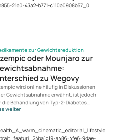
dikamente zur Gewichtsreduktion
zempic oder Mounjaro zur
ewichtsabnahme:
nterschied zu Wegovy
empic wird online häufig in Diskussionen
er Gewichtsabnahme erwähnt, ist jedoch
r die Behandlung von Typ-2-Diabetes
es weiter
rgesehen. Wenn Sie eine Therapie zur
wichtskontrolle suchen, kommen eher
äparate wie Mounjaro und Wegovy in
tracht. Welche Behandlung für Sie geeignet