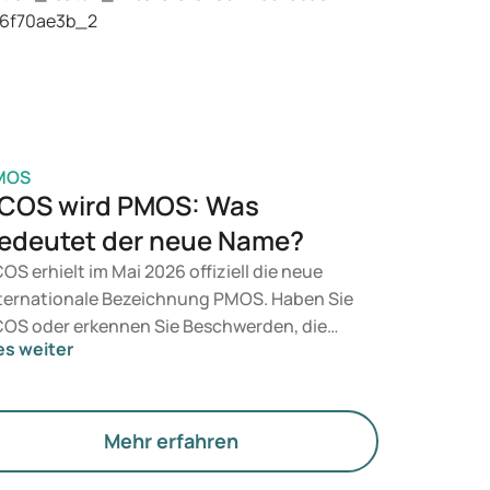
t, entscheidet ein Arzt auf Grundlage Ihrer
sundheit, Ihres BMI und Ihres
edikamentenkonsums.
MOS
COS wird PMOS: Was
edeutet der neue Name?
OS erhielt im Mai 2026 offiziell die neue
ternationale Bezeichnung PMOS. Haben Sie
OS oder erkennen Sie Beschwerden, die
es weiter
rauf hindeuten könnten? Medizinisch
dert sich zunächst nichts. Der neue Begriff
gt jedoch mehr Gewicht auf Hormone, den
offwechsel und die Funktion der Eierstöcke.
Mehr erfahren