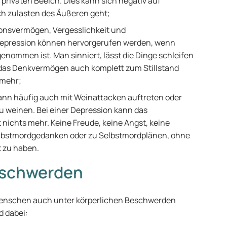
 privaten Beeich. Dies kann sich negativ auf
ch zulasten des Äußeren geht;
onsvermögen, Vergesslichkeit und
epression können hervorgerufen werden, wenn
nommen ist. Man sinniert, lässt die Dinge schleifen
nn das Denkvermögen auch komplett zum Stillstand
 mehr;
kann häufig auch mit Weinattacken auftreten oder
u weinen. Bei einer Depression kann das
nichts mehr. Keine Freude, keine Angst, keine
elbstmordgedanken oder zu Selbstmordplänen, ohne
 zu haben.
eschwerden
enschen auch unter körperlichen Beschwerden
d dabei: