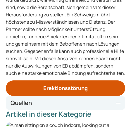
wurde deutlich, wie wichtig Offenheit und Verständnis
sind, sowie die Bereitschaft, sich gemeinsam dieser
Herausforderung zu stellen. Ein Schweigen führt
höchstens zu Missverständnissen und Distanz. Der
Partner sollte nach Möglichkeit Unterstützung
anbieten, für neue Spielarten der Intimität offen sein
und gemeinsam mit dem Betroffenen nach Lösungen
suchen. Gegebenenfalls kann auch professionelle Hilfe
sinnvoll sein. Mit diesen Ansätzen können Paare nicht
nur die Auswirkungen von ED abdämpfen, sondern
auch eine starke emotionale Bindung aufrechterhalten.
Erektionsstörung
Quellen
Artikel in dieser Kategorie
https://www.researchgate.net/publication/292944012_Th
e_role_of_the_sexual_partner_in_managing_erectile_dy
sfunction