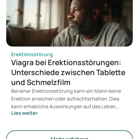
Interesse an ED-Medikamenten zeigten,
untersuchte Dokteronline, welche Motivationen,
Zweifel und Informationsbedürfnisse bei der Wahl
einer Behandlung eine Rolle spielen.
Erektionsstörung
Viagra bei Erektionsstörungen:
Unterschiede zwischen Tablette
und Schmelzfilm
Bei einer Erektionsstörung kann ein Mann keine
Erektion erreichen oder aufrechterhalten. Dies
kann erhebliche Auswirkungen auf das Leben
Lies weiter
haben, sowohl psychisch als auch physisch.
Anpassungen des Lebensstils können helfen, aber
es sind auch Medikamente zur Behandlung von
Erektionsproblemen erhältlich, wie zum Beispiel