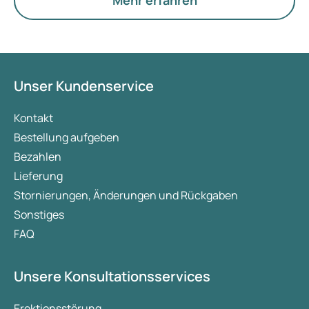
Mehr erfahren
Viagra. Für viele Männer spielen Faktoren
innerhalb der Beziehung, wie Intimität und
Partnerzufriedenheit, eine Rolle bei der Erwägung
von Erektionsmedikamenten. Aber was passt nun
zu Ihrer Situation? Hier besprechen wir die
Unser Kundenservice
verschiedenen Darreichungsformen dieses
Medikaments und seine Wirkungsweise.
Kontakt
Bestellung aufgeben
Bezahlen
Lieferung
Stornierungen, Änderungen und Rückgaben
Sonstiges
FAQ
Unsere Konsultationsservices
Erektionsstörung