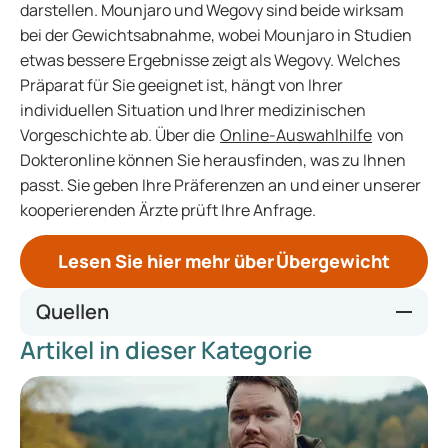
darstellen. Mounjaro und Wegovy sind beide wirksam
bei der Gewichtsabnahme, wobei Mounjaro in Studien
etwas bessere Ergebnisse zeigt als Wegovy. Welches
Präparat für Sie geeignet ist, hängt von Ihrer
individuellen Situation und Ihrer medizinischen
Vorgeschichte ab. Über die
Online-Auswahlhilfe
von
Dokteronline können Sie herausfinden, was zu Ihnen
passt. Sie geben Ihre Präferenzen an und einer unserer
kooperierenden Ärzte prüft Ihre Anfrage.
Lesen Sie hier mehr über Übergewicht
Quellen
Artikel in dieser Kategorie
https://ec.europa.eu/eurostat/statistics-
explained/index.php?title=Overweight_and_obesity_-
_BMI_statistics
https://www.theindependentpharmacy.co.uk/weight-
loss/guides/mounjaro-vs-wegovy-how-do-they-compare