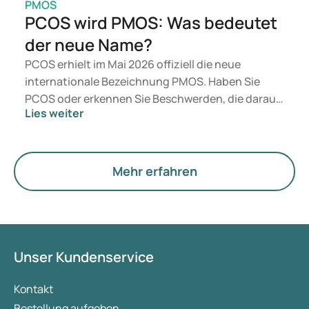
PMOS
PCOS wird PMOS: Was bedeutet
der neue Name?
PCOS erhielt im Mai 2026 offiziell die neue
internationale Bezeichnung PMOS. Haben Sie
PCOS oder erkennen Sie Beschwerden, die darauf
Lies weiter
hindeuten könnten? Medizinisch ändert sich
zunächst nichts. Der neue Begriff legt jedoch
mehr Gewicht auf Hormone, den Stoffwechsel und
die Funktion der Eierstöcke.
Mehr erfahren
Unser Kundenservice
Kontakt
Bestellung aufgeben