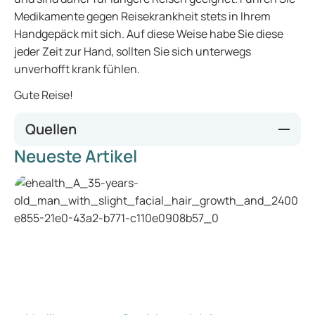
Medikamente gegen Reisekrankheit stets in Ihrem
Handgepäck mit sich. Auf diese Weise habe Sie diese
jeder Zeit zur Hand, sollten Sie sich unterwegs
unverhofft krank fühlen.
Gute Reise!
Quellen
Neueste Artikel
Aroundtheglobe.nl
PlusOnline
Zweefvliegopleiding.nl
Apotheken-Umschau