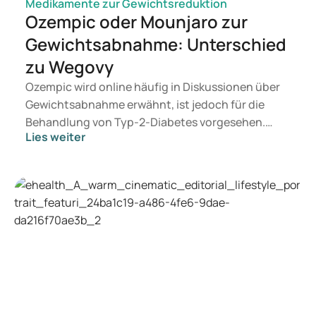
Medikamente zur Gewichtsreduktion
Ozempic oder Mounjaro zur
Gewichtsabnahme: Unterschied
zu Wegovy
Ozempic wird online häufig in Diskussionen über
Gewichtsabnahme erwähnt, ist jedoch für die
Behandlung von Typ-2-Diabetes vorgesehen.
Lies weiter
Wenn Sie eine Therapie zur Gewichtskontrolle
suchen, kommen eher Präparate wie Mounjaro
und Wegovy in Betracht. Welche Behandlung für
Sie geeignet ist, entscheidet ein Arzt auf
Grundlage Ihrer Gesundheit, Ihres BMI und Ihres
Medikamentenkonsums.