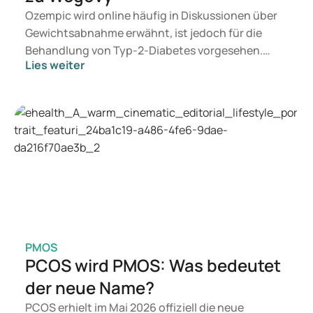
Ozempic wird online häufig in Diskussionen über
Gewichtsabnahme erwähnt, ist jedoch für die
Behandlung von Typ-2-Diabetes vorgesehen.
Lies weiter
Wenn Sie eine Therapie zur Gewichtskontrolle
suchen, kommen eher Präparate wie Mounjaro
und Wegovy in Betracht. Welche Behandlung für
Sie geeignet ist, entscheidet ein Arzt auf
Grundlage Ihrer Gesundheit, Ihres BMI und Ihres
Medikamentenkonsums.
PMOS
PCOS wird PMOS: Was bedeutet
der neue Name?
PCOS erhielt im Mai 2026 offiziell die neue