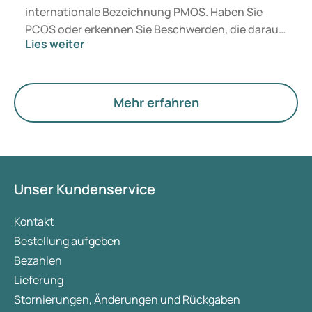
internationale Bezeichnung PMOS. Haben Sie
PCOS oder erkennen Sie Beschwerden, die darauf
Lies weiter
hindeuten könnten? Medizinisch ändert sich
zunächst nichts. Der neue Begriff legt jedoch
mehr Gewicht auf Hormone, den Stoffwechsel und
die Funktion der Eierstöcke.
Mehr erfahren
Unser Kundenservice
Kontakt
Bestellung aufgeben
Bezahlen
Lieferung
Stornierungen, Änderungen und Rückgaben