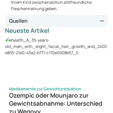
Ihrem Kind zwischenzeitlich stillfreundliche
Flaschennahrung geben.
Quellen
Neueste Artikel
www.medela.de
www.stillen-und-tragen.de
Medikamente zur Gewichtsreduktion
Ozempic oder Mounjaro zur
Gewichtsabnahme: Unterschied
zu Wegovy