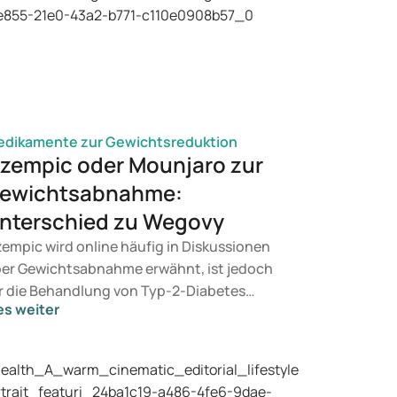
dikamente zur Gewichtsreduktion
zempic oder Mounjaro zur
ewichtsabnahme:
nterschied zu Wegovy
empic wird online häufig in Diskussionen
er Gewichtsabnahme erwähnt, ist jedoch
r die Behandlung von Typ-2-Diabetes
es weiter
rgesehen. Wenn Sie eine Therapie zur
wichtskontrolle suchen, kommen eher
äparate wie Mounjaro und Wegovy in
tracht. Welche Behandlung für Sie geeignet