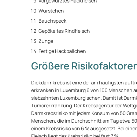
Vorgewürztes Hackfleisch
Würstchen
Bauchspeck
Gepökeltes Rindfleisch
Zunge
Fertige Hackbällchen
Größere Risikofaktore
Dickdarmkrebs ist eine der am häufigsten auft
erkranken in Luxemburg 6 von 100 Menschen a
siebzehnten Luxemburgischen. Damit ist Darmkr
Tumorerkrankung. Der Krebsagentur der Weltg
Darmkrebsrisiko mit jedem Konsum von 50 Gram
Menschen, die im Durchschnitt am Tag etwa 50
einem Krebsrisiko von 6 % ausgesetzt. Bei ei
Fleisch liegt das Krebsrisiko bei fast 7 %.