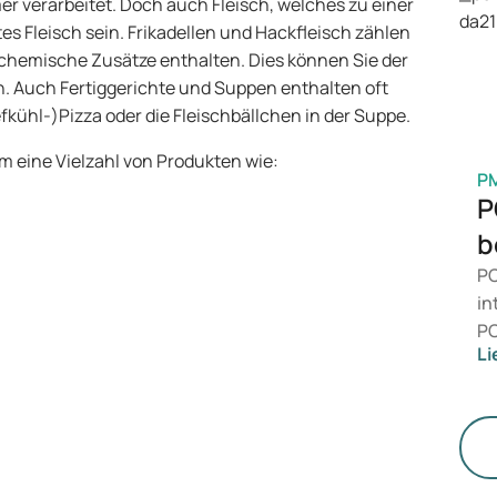
er verarbeitet. Doch auch Fleisch, welches zu einer
is
es Fleisch sein. Frikadellen und Hackfleisch zählen
Ge
 chemische Zusätze enthalten. Dies können Sie der
M
 Auch Fertiggerichte und Suppen enthalten oft
efkühl-)Pizza oder die Fleischbällchen in der Suppe.
um eine Vielzahl von Produkten wie:
P
P
b
PC
in
PC
Li
da
än
le
St