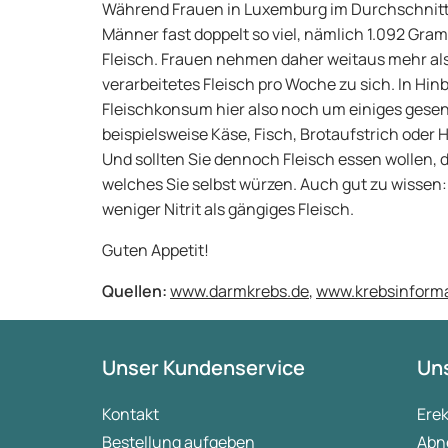
Während Frauen in Luxemburg im Durchschnitt
Männer fast doppelt so viel, nämlich 1.092 Gram
Fleisch. Frauen nehmen daher weitaus mehr 
verarbeitetes Fleisch pro Woche zu sich. In Hi
Fleischkonsum hier also noch um einiges gesen
beispielsweise Käse, Fisch, Brotaufstrich oder
Und sollten Sie dennoch Fleisch essen wollen,
welches Sie selbst würzen. Auch gut zu wissen:
weniger Nitrit als gängiges Fleisch.
Guten Appetit!
Quellen:
www.darmkrebs.de
,
www.krebsinforma
Unser Kundenservice
Uns
Kontakt
Ere
Bestellung aufgeben
Abn