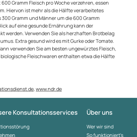
 600 Gramm Fleisch pro Woche verzehren, essen
m. Hiervon ist mehr als die Hälfte verarbeitetes
als 300 Gramm und Männer um die 600 Gramm
nblick auf eine gesunde Ernährung kann der
kt werden. Verwenden Sie als herzhaften Brotbelag
 Humus. Extra gesund wird es mit Gurke oder Tomate.
 dann verwenden Sie am besten ungewürztes Fleisch,
 biologische Fleischwaren enthalten etwa die Hälfte
tionsdienst.de
,
www.ndr.de
ere Konsultationsservices
Über uns
ktionsstörung
Wer wir sind
ehmen
So funktioniert's