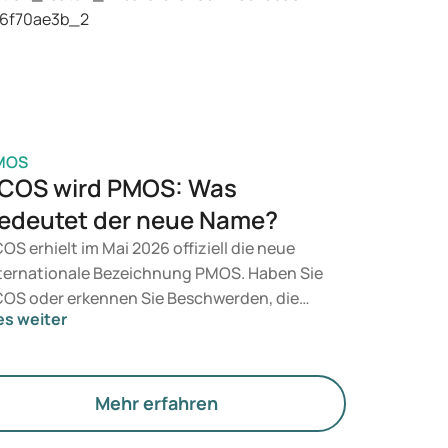
t, entscheidet ein Arzt auf Grundlage Ihrer
sundheit, Ihres BMI und Ihres
edikamentenkonsums.
MOS
COS wird PMOS: Was
edeutet der neue Name?
OS erhielt im Mai 2026 offiziell die neue
ternationale Bezeichnung PMOS. Haben Sie
OS oder erkennen Sie Beschwerden, die
es weiter
rauf hindeuten könnten? Medizinisch
dert sich zunächst nichts. Der neue Begriff
gt jedoch mehr Gewicht auf Hormone, den
offwechsel und die Funktion der Eierstöcke.
Mehr erfahren