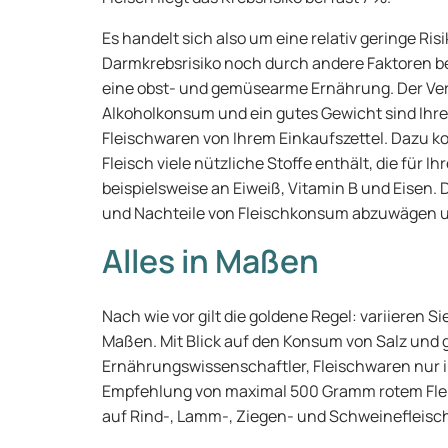
Es handelt sich also um eine relativ geringe Ri
Darmkrebsrisiko noch durch andere Faktoren b
eine obst- und gemüsearme Ernährung. Der Ver
Alkoholkonsum und ein gutes Gewicht sind Ihre
Fleischwaren von Ihrem Einkaufszettel. Dazu k
Fleisch viele nützliche Stoffe enthält, die für I
beispielsweise an Eiweiß, Vitamin B und Eisen. 
und Nachteile von Fleischkonsum abzuwägen u
Alles in Maßen
Nach wie vor gilt die goldene Regel: variieren S
Maßen. Mit Blick auf den Konsum von Salz und 
Ernährungswissenschaftler, Fleischwaren nur i
Empfehlung von maximal 500 Gramm rotem Flei
auf Rind-, Lamm-, Ziegen- und Schweinefleisc