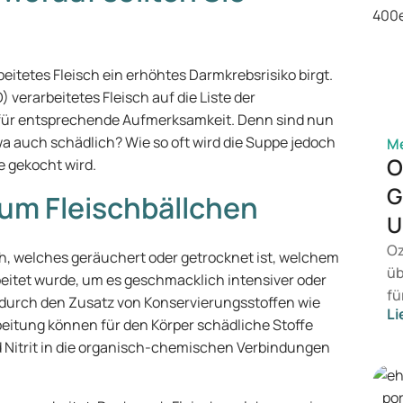
beitetes Fleisch ein erhöhtes Darmkrebsrisiko birgt.
verarbeitetes Fleisch auf die Liste der
s für entsprechende Aufmerksamkeit. Denn sind nun
a auch schädlich? Wie so oft wird die Suppe jedoch
Me
O
e gekocht wird.
G
zum Fleischbällchen
U
Oz
ch, welches geräuchert oder getrocknet ist, welchem
üb
beitet wurde, um es geschmacklich intensiver oder
fü
 durch den Zusatz von Konservierungsstoffen wie
Li
vo
rbeitung können für den Körper schädliche Stoffe
Ge
d Nitrit in die organisch-chemischen Verbindungen
Pr
Be