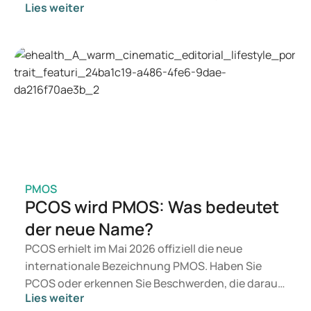
Lies weiter
Wenn Sie eine Therapie zur Gewichtskontrolle
suchen, kommen eher Präparate wie Mounjaro
und Wegovy in Betracht. Welche Behandlung für
Sie geeignet ist, entscheidet ein Arzt auf
Grundlage Ihrer Gesundheit, Ihres BMI und Ihres
Medikamentenkonsums.
PMOS
PCOS wird PMOS: Was bedeutet
der neue Name?
PCOS erhielt im Mai 2026 offiziell die neue
internationale Bezeichnung PMOS. Haben Sie
PCOS oder erkennen Sie Beschwerden, die darauf
Lies weiter
hindeuten könnten? Medizinisch ändert sich