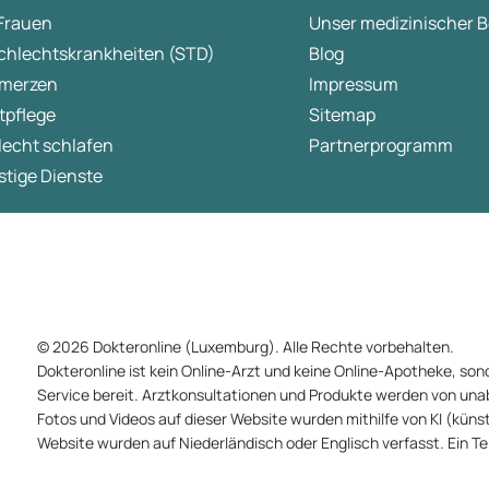
 Frauen
Unser medizinischer B
gemeinsam bewältigen.
chlechtskrankheiten (STD)
Blog
merzen
Impressum
tpflege
Sitemap
lecht schlafen
Partnerprogramm
tige Dienste
© 2026 Dokteronline (Luxemburg). Alle Rechte vorbehalten.
Dokteronline ist kein Online-Arzt und keine Online-Apotheke, sond
Service bereit. Arztkonsultationen und Produkte werden von un
Fotos und Videos auf dieser Website wurden mithilfe von KI (künstli
Website wurden auf Niederländisch oder Englisch verfasst. Ein T