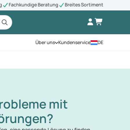
g
Fachkundige Beratung
Breites Sortiment
Über uns
Kundenservice
DE
Öffnen Sie das Menü
robleme mit
törungen?
fen, eine passende Lösung zu finden.