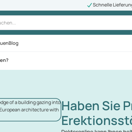
Schnelle Lieferun
auen
Blog
ü
gen?
Haben Sie P
Erektionss
Dokteronline kann Ihnen hel