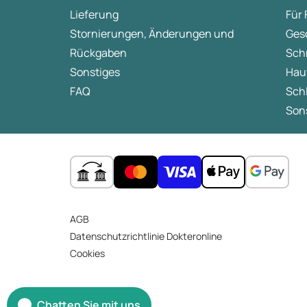
einer Behandlung eine Rolle spielen.
Lieferung
Für
Stornierungen, Änderungen und
Ges
Rückgaben
Sch
Sonstiges
Hau
FAQ
Sch
Sons
AGB
Datenschutzrichtlinie Dokteronline
Cookies
Chatten Sie mit uns