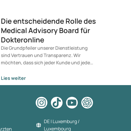
Die entscheidende Rolle des
Medical Advisory Board für
Dokteronline
Die Grundpfeiler unserer Dienstleistung
sind Vertrauen und Transparenz. Wir
möchten, dass sich jeder Kunde und jede
Kundin bei in guten Händen fühlt. Gern
laden wir Sie zu einem Blick hinter die
Lies weiter
Kulissen ein, wo Sicherheit und Komfort
höchste Priorität haben.
DE | Luxemburg /
Luxembourg
Ärzten