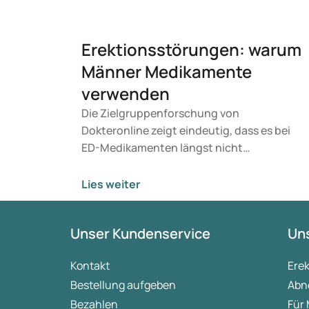
Erektionsstörungen: warum
Männer Medikamente
verwenden
Die Zielgruppenforschung von
Dokteronline zeigt eindeutig, dass es bei
ED-Medikamenten längst nicht
ausschließlich um das körperliche Problem
geht. Aus der Umfrage wird ersichtlich,
Lies weiter
dass auch Beziehung, Intimität und
Selbstvertrauen eine bedeutende Rolle bei
Unser Kundenservice
Uns
der Entscheidungsfindung spielen. In einer
Umfrage unter 323 Männern, die Interesse
Kontakt
Ere
an ED-Medikamenten zeigten, untersuchte
Bestellung aufgeben
Abn
Dokteronline, welche Motivationen, Zweifel
und Informationsbedürfnisse bei der Wahl
Bezahlen
Für