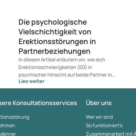
Die psychologische
Vielschichtigkeit von
Erektionsstörungen in
Partnerbeziehungen
In diesem Artikel erläutern wir, wie sich
Erektionsschwierigkeiten (ED) in
psychischer Hinsicht auf beide Partner in
Lies weiter
einer Beziehung auswirken. Wenn die
sexuelle Intimität durch
Erektionsstörungen beeinflusst wird, hat
ere Konsultationsservices
Über uns
dies auch einen Impact auf Beziehungen,
die auf Verbindlichkeit, Kommunikation,
ktionsstörung
Wer wir sind
Ehrlichkeit, Verantwortung und Vertrauen
ehmen
So funktioniert's
beruhen. Lesen Sie weiter und erfahren Sie,
 Männer
Zusammenarbeit mit 
wie Sie diese Herausforderungen