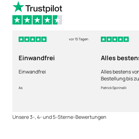
vor 15 Tagen
Einwandfrei
Alles besten
Einwandfrei
Alles bestens vo
Bestellung bis zu
Ware sorgfältig 
As
Patrick Spirinelli
schnelle Lieferu
wieder.
Unsere 3-, 4- und 5-Sterne-Bewertungen