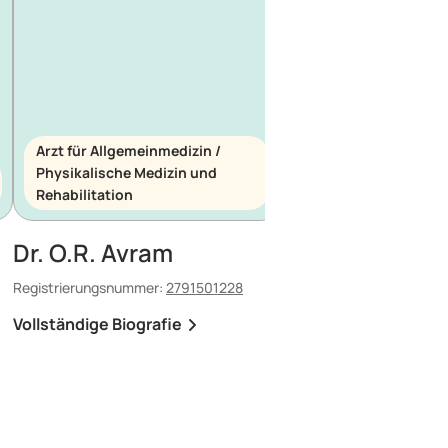
Arzt für Allgemeinmedizin /
Physikalische Medizin und
Arzt für Allgemeinme
Rehabilitation
Notfallmedizin
Dr. O.R. Avram
Dr. E. Maescu
Registrierungsnummer:
2791501228
Registrierungsnummer:
8
Vollständige Biografie
Vollständige Biografi