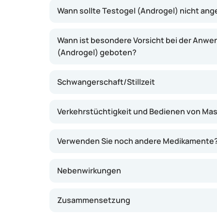
Wann sollte Testogel (Androgel) nicht a
Wann ist besondere Vorsicht bei der Anwe
(Androgel) geboten?
Schwangerschaft/Stillzeit
Verkehrstüchtigkeit und Bedienen von Ma
Verwenden Sie noch andere Medikamente
Nebenwirkungen
Zusammensetzung