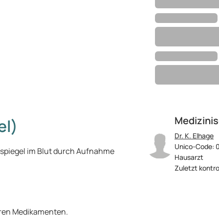
Medizinis
el)
Dr. K. Elhage
Unico-Code: 
nspiegel im Blut durch Aufnahme
Hausarzt
Zuletzt kontro
eren Medikamenten.