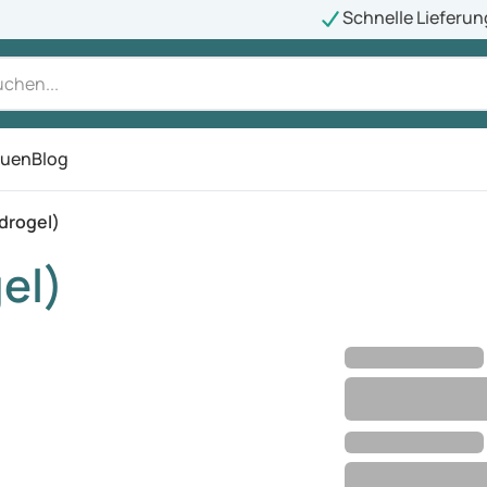
Schnelle Lieferun
auen
Blog
ü
drogel)
el)