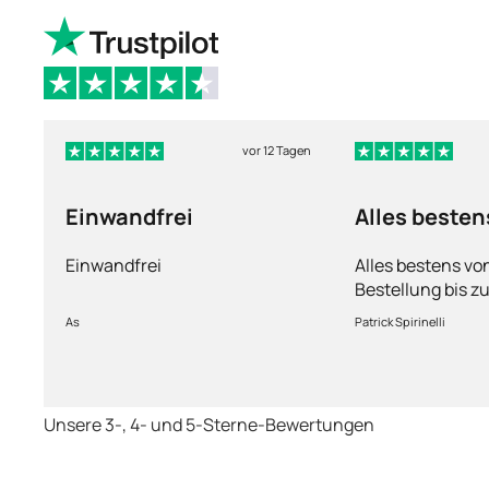
vor 12 Tagen
Einwandfrei
Alles besten
Einwandfrei
Alles bestens vo
Bestellung bis zu
Ware sorgfältig 
As
Patrick Spirinelli
schnelle Lieferu
wieder.
Unsere 3-, 4- und 5-Sterne-Bewertungen