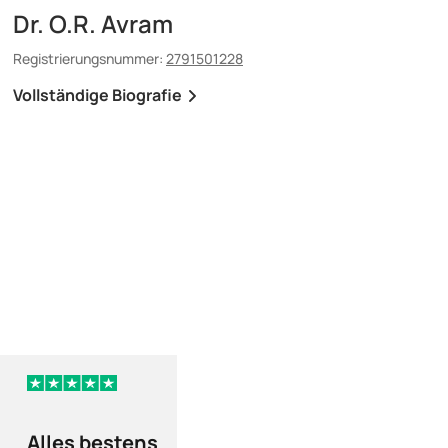
Dr. O.R. Avram
Dr. E. Maescu
Registrierungsnummer:
2791501228
Registrierungsnummer:
8
Vollständige Biografie
Vollständige Biografi
vor 127 Tagen
Alles bestens
Das Preis-leist