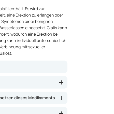
lafil enthält. Es wird zur
t, eine Erektion zu erlangen oder
n Symptomen einer benignen
Wasserlassen eingesetzt. Cialis kann
rdert, wodurch eine Erektion bei
ung kann individuell unterschiedlich
n Verbindung mit sexueller
uslöst.
r Phosphodiesterase-Typ-5-Hemmer
 und verbessert dadurch die
chwerden kann es zudem helfen,
setzen dieses Medikaments
ase entspannt, was Beschwerden
ritt in der Regel innerhalb von 30
lten.