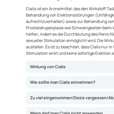
Cialis ist ein Arzneimittel, das den Wirkstoff Tada
Behandlung von Erektionsstörungen (Unfähigkei
aufrechtzuerhalten) sowie zur Behandlung vo
Prostatahyperplasie wie Schwierigkeiten beim 
helfen, indem es die Durchblutung des Penis fö
sexueller Stimulation ermöglicht wird. Die Wirk
ausfallen. Es ist zu beachten, dass Cialis nur i
Stimulation wirkt und keine sofortige Erektion a
Wirkung von Cialis
Cialis enthält Tadalafil, das zur Gruppe de
Wie sollte man Cialis einnehmen?
gehört. Es entspannt die Blutgefäße im Penis
Durchblutung. Bei Männern mit Prostatabes
Zu viel eingenommen/Dosis vergessen/Ab
indem es die Muskulatur in Prostata und Bl
beim Wasserlassen lindern kann. Die Wirkung t
Minuten ein und kann bis zu 36 Stunden anha
Wann darf man Cialis nicht anwenden