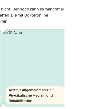
was nicht. Dennoch kann es manchmal
effen. Die mit Dokteronline
lfen.
Arzt für Allgemeinmedizin /
Physikalische Medizin und
Arzt für Allgemeinme
Rehabilitation
Notfallmedizin