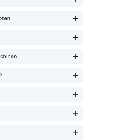
boten
schinen
?