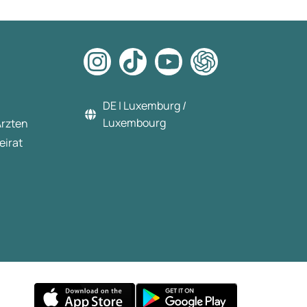
DE | Luxemburg /
Luxembourg
Ärzten
eirat