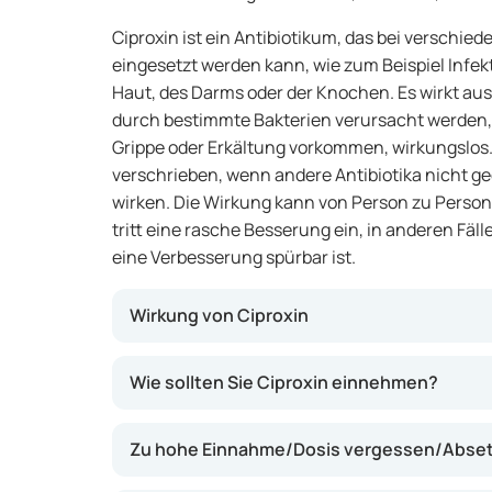
Ciproxin ist ein Antibiotikum, das bei verschied
eingesetzt werden kann, wie zum Beispiel Infek
Haut, des Darms oder der Knochen. Es wirkt aus
durch bestimmte Bakterien verursacht werden, u
Grippe oder Erkältung vorkommen, wirkungslos. 
verschrieben, wenn andere Antibiotika nicht ge
wirken. Die Wirkung kann von Person zu Perso
tritt eine rasche Besserung ein, in anderen Fäl
eine Verbesserung spürbar ist.
Wirkung von Ciproxin
Ciproxin enthält Ciprofloxacin, einen Wirkst
Wie sollten Sie Ciproxin einnehmen?
Bakterien hemmt und diese abtötet. Dadurc
Infektion wie Fieber, Schmerzen oder Schwel
Zu hohe Einnahme/Dosis vergessen/Absetz
Präparat kann dazu beitragen, die Infektion s
von Komplikationen zu verringern. Ciproxin is