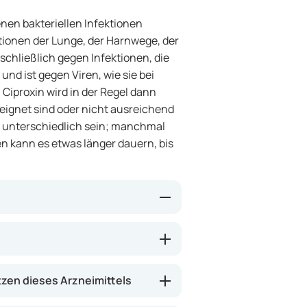
enen bakteriellen Infektionen
tionen der Lunge, der Harnwege, der
schließlich gegen Infektionen, die
nd ist gegen Viren, wie sie bei
Ciproxin wird in der Regel dann
eignet sind oder nicht ausreichend
n unterschiedlich sein; manchmal
len kann es etwas länger dauern, bis
off, der das Wachstum von
h können Beschwerden einer
lungen gelindert werden. Das
en dieses Arzneimittels
chneller zu heilen und das Risiko
t nicht gegen alle Bakterien gleich