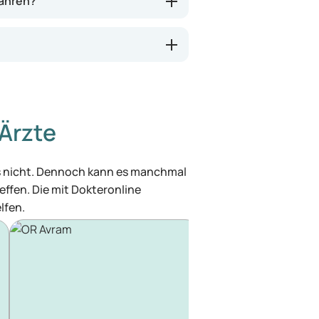
wahren?
Ärzte
was nicht. Dennoch kann es manchmal
effen. Die mit Dokteronline
lfen.