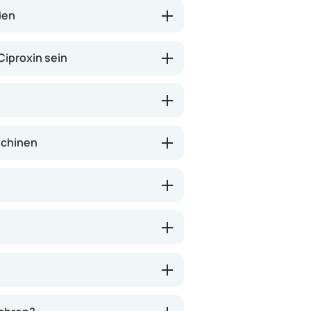
ine Wirksamkeit gegen die
den
Ciproxin sein
schinen