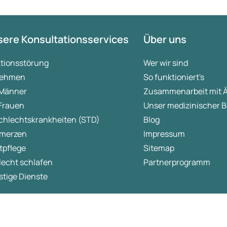
ere Konsultationsservices
Über uns
ktionsstörung
Wer wir sind
ehmen
So funktioniert's
 Männer
Zusammenarbeit mit 
 Frauen
Unser medizinischer B
chlechtskrankheiten (STD)
Blog
merzen
Impressum
tpflege
Sitemap
lecht schlafen
Partnerprogramm
tige Dienste