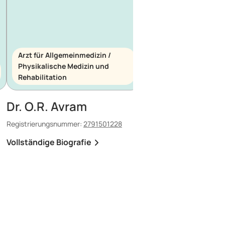
Arzt für Allgemeinmedizin /
Physikalische Medizin und
Arzt für Allgemeinme
Rehabilitation
Notfallmedizin
Dr. O.R. Avram
Dr. E. Maescu
Registrierungsnummer:
2791501228
Registrierungsnummer:
8
Vollständige Biografie
Vollständige Biografi