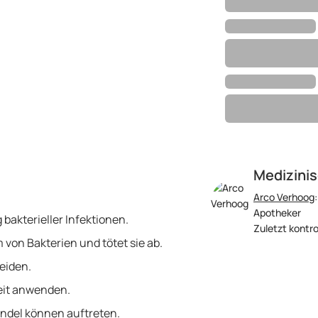
Medizinis
Arco Verhoog
Apotheker
 bakterieller Infektionen.
Zuletzt kontro
von Bakterien und tötet sie ab.
eiden.
eit anwenden.
indel können auftreten.