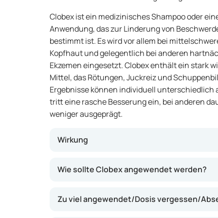
Clobex ist ein medizinisches Shampoo oder eine
Anwendung, das zur Linderung von Beschwerd
bestimmt ist. Es wird vor allem bei mittelschwer
Kopfhaut und gelegentlich bei anderen hartnä
Ekzemen eingesetzt. Clobex enthält ein star
Mittel, das Rötungen, Juckreiz und Schuppenbi
Ergebnisse können individuell unterschiedlich
tritt eine rasche Besserung ein, bei anderen dau
weniger ausgeprägt.
Wirkung
Dieses Präparat wirkt, indem es Entzündu
Wie sollte Clobex angewendet werden?
der Haut hemmt. Dadurch können Juckreiz 
Haut wird beruhigt. Clobex kann insbesonder
Zu viel angewendet/Dosis vergessen/Abs
die auf mildere Therapien nicht ausreichend
lokal und wird direkt auf die betroffene Haut