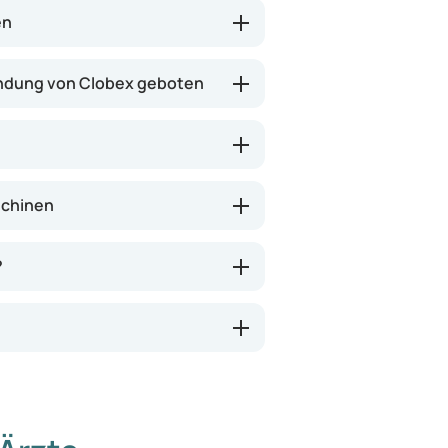
en
endung von Clobex geboten
schinen
?