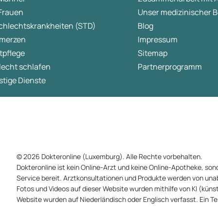
 Frauen
Unser medizinischer B
chlechtskrankheiten (STD)
Blog
merzen
Impressum
tpflege
Sitemap
lecht schlafen
Partnerprogramm
tige Dienste
© 2026 Dokteronline (Luxemburg). Alle Rechte vorbehalten.
Dokteronline ist kein Online-Arzt und keine Online-Apotheke, sond
Service bereit. Arztkonsultationen und Produkte werden von un
Fotos und Videos auf dieser Website wurden mithilfe von KI (künstli
Website wurden auf Niederländisch oder Englisch verfasst. Ein T