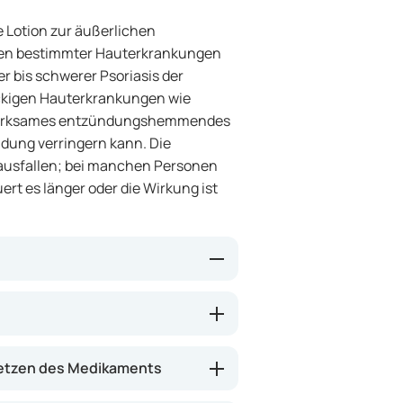
 Lotion zur äußerlichen
en bestimmter Hauterkrankungen
er bis schwerer Psoriasis der
ckigen Hauterkrankungen wie
k wirksames entzündungshemmendes
ldung verringern kann. Die
 ausfallen; bei manchen Personen
ert es länger oder die Wirkung ist
ngen und übermäßiges Wachstum
und Rötungen abnehmen und die
e bei hartnäckigen Arealen helfen,
etzen des Medikaments
 ansprechen. Das Präparat wirkt
 oder Kopfhaut aufgetragen.