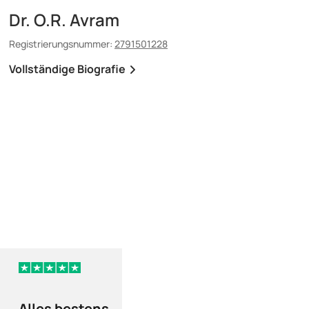
Dr. O.R. Avram
Dr. E. Maescu
Registrierungsnummer:
2791501228
Registrierungsnummer:
8
Vollständige Biografie
Vollständige Biografi
vor 129 Tagen
Alles bestens
Das Preis-leist