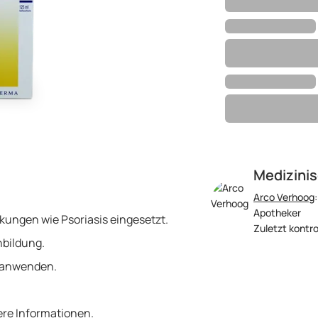
Medizinis
Arco Verhoog
Apotheker
ungen wie Psoriasis eingesetzt.
Zuletzt kontro
nbildung.
g anwenden.
tere Informationen.