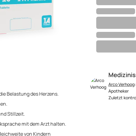
Medizinis
Arco Verhoog
Apotheker
 die Belastung des Herzens.
Zuletzt kontro
men.
 Stillzeit.
sprache mit dem Arzt halten.
Reichweite von Kindern