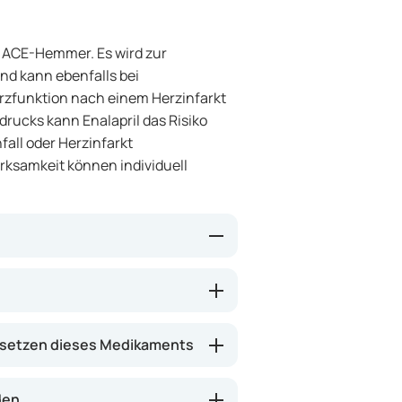
er ACE-Hemmer. Es wird zur
d kann ebenfalls bei
erzfunktion nach einem Herzinfarkt
rucks kann Enalapril das Risiko
all oder Herzinfarkt
rksamkeit können individuell
pannt, sodass das Blut leichter
senkt und das Herz muss weniger
eses Medikament dazu beitragen,
setzen dieses Medikaments
d Symptome wie Müdigkeit und
den