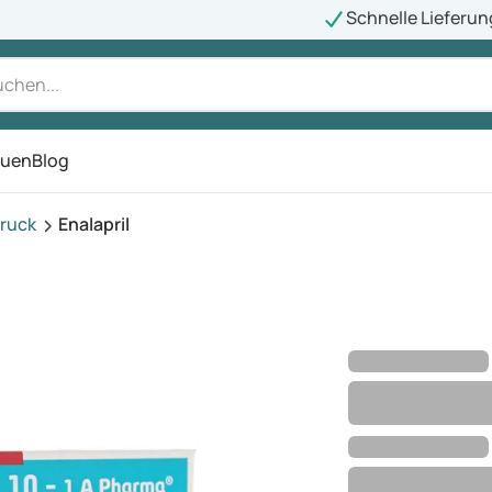
Schnelle Lieferun
auen
Blog
ü
ruck
Enalapril