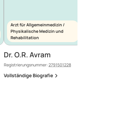
Arzt für Allgemeinmedizin /
Physikalische Medizin und
Arzt für Allgemeinme
Rehabilitation
Notfallmedizin
Dr. O.R. Avram
Dr. E. Maescu
Registrierungsnummer:
2791501228
Registrierungsnummer:
8
Vollständige Biografie
Vollständige Biografi