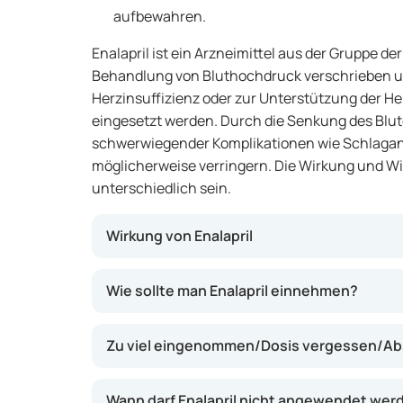
aufbewahren.
Enalapril ist ein Arzneimittel aus der Gruppe d
Behandlung von Bluthochdruck verschrieben un
Herzinsuffizienz oder zur Unterstützung der H
eingesetzt werden. Durch die Senkung des Blutd
schwerwiegender Komplikationen wie Schlaganf
möglicherweise verringern. Die Wirkung und Wi
unterschiedlich sein.
Wirkung von Enalapril
Enalapril wirkt, indem es die Blutgefäße ents
Wie sollte man Enalapril einnehmen?
fließen kann. Dadurch wird der Blutdruck ge
stark arbeiten. Bei Herzinsuffizienz kann di
Zu viel eingenommen/Dosis vergessen/Ab
die Belastung des Herzens zu verringern un
Atemnot möglicherweise zu lindern.
Wann darf Enalapril nicht angewendet wer