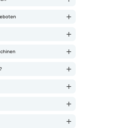
 geboten
schinen
?