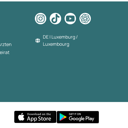
DE | Luxemburg /
Luxembourg
Ärzten
eirat