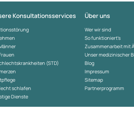
ere Konsultationsservices
Über uns
ktionsstörung
Wer wir sind
ehmen
So funktioniert's
 Männer
Zusammenarbeit mit 
 Frauen
Unser medizinischer B
chlechtskrankheiten (STD)
Blog
merzen
Impressum
tpflege
Sitemap
lecht schlafen
Partnerprogramm
tige Dienste