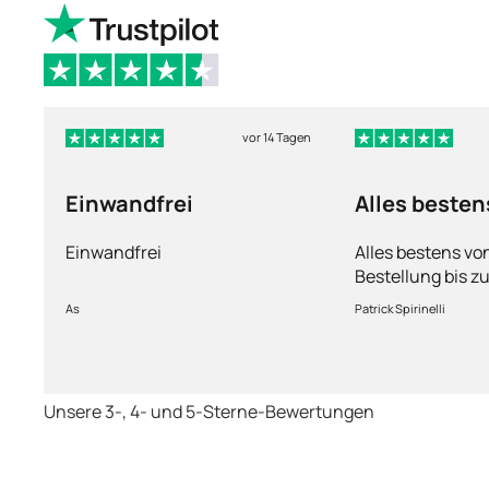
vor 14 Tagen
Einwandfrei
Alles besten
Einwandfrei
Alles bestens vo
Bestellung bis zu
Ware sorgfältig 
As
Patrick Spirinelli
schnelle Lieferu
wieder.
Unsere 3-, 4- und 5-Sterne-Bewertungen