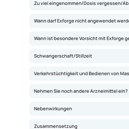
Zu viel eingenommen/Dosis vergessen/Abs
erhöhen. Dadurch können sich die Blutgefäß
das Blut leichter pumpen. Dies kann helfen,
Beschwerden wie Kopfschmerzen, Schwindel o
Wann darf Exforge nicht angewendet wer
Wirkung ist in der Regel nach einigen Woc
spürbar.
Wann ist besondere Vorsicht mit Exforge 
Schwangerschaft/Stillzeit
Verkehrstüchtigkeit und Bedienen von Ma
Nehmen Sie noch andere Arzneimittel ein?
Nebenwirkungen
Zusammensetzung