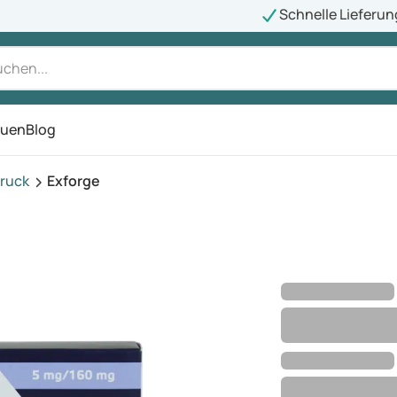
Schnelle Lieferun
auen
Blog
ü
ruck
Exforge