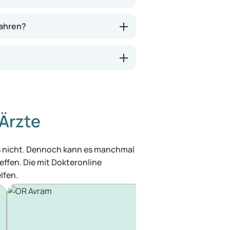
wahren?
Ärzte
was nicht. Dennoch kann es manchmal
effen. Die mit Dokteronline
lfen.