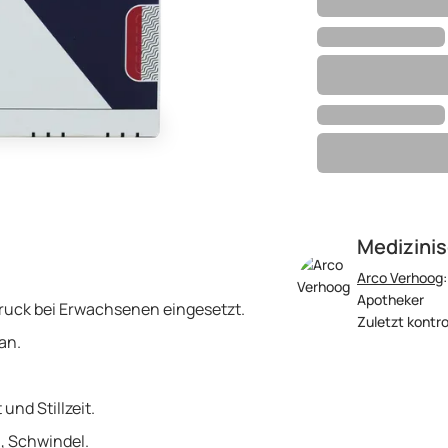
Medizinis
Arco Verhoog
Apotheker
ruck bei Erwachsenen eingesetzt.
Zuletzt kontrol
an.
nd Stillzeit.
, Schwindel.