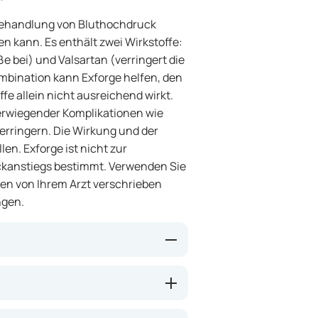
 Behandlung von Bluthochdruck
 kann. Es enthält zwei Wirkstoffe:
e bei) und Valsartan (verringert die
mbination kann Exforge helfen, den
fe allein nicht ausreichend wirkt.
werwiegender Komplikationen wie
erringern. Die Wirkung und der
len. Exforge ist nicht zur
uckanstiegs bestimmt. Verwenden Sie
nen von Ihrem Arzt verschrieben
ngen.
che Wirkmechanismen kombiniert:
utgefäße, während Valsartan die
 blockiert, die den Blutdruck