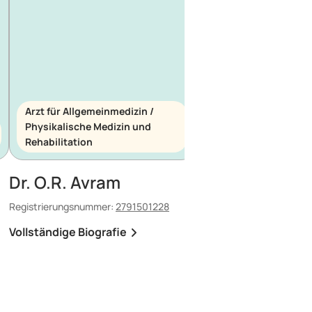
Arzt für Allgemeinmedizin /
Physikalische Medizin und
Arzt für Allgemeinme
Rehabilitation
Notfallmedizin
Dr. O.R. Avram
Dr. E. Maescu
Registrierungsnummer:
2791501228
Registrierungsnummer:
8
Vollständige Biografie
Vollständige Biografi