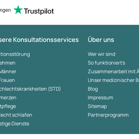
ungen
ere Konsultationsservices
Über uns
ktionsstörung
Wer wir sind
ehmen
So funktioniert's
 Männer
Zusammenarbeit mit 
 Frauen
Unser medizinischer B
chlechtskrankheiten (STD)
Blog
merzen
Impressum
tpflege
Sitemap
lecht schlafen
Partnerprogramm
tige Dienste