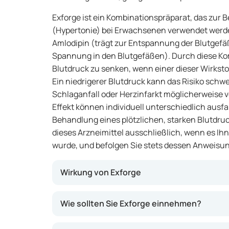
Exforge ist ein Kombinationspräparat, das zur
(Hypertonie) bei Erwachsenen verwendet werden
Amlodipin (trägt zur Entspannung der Blutgefäß
Spannung in den Blutgefäßen). Durch diese Ko
Blutdruck zu senken, wenn einer dieser Wirkstof
Ein niedrigerer Blutdruck kann das Risiko sch
Schlaganfall oder Herzinfarkt möglicherweise v
Effekt können individuell unterschiedlich ausfal
Behandlung eines plötzlichen, starken Blutdr
dieses Arzneimittel ausschließlich, wenn es Ih
wurde, und befolgen Sie stets dessen Anweisu
Wirkung von Exforge
Exforge wirkt, indem es zwei unterschiedli
Wie sollten Sie Exforge einnehmen?
Amlodipin sorgt für eine Entspannung der Bl
Wirkung bestimmter körpereigener Substanzen