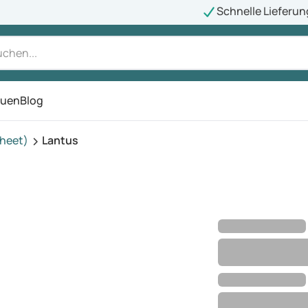
Schnelle Lieferun
auen
Blog
ü
kheet)
Lantus