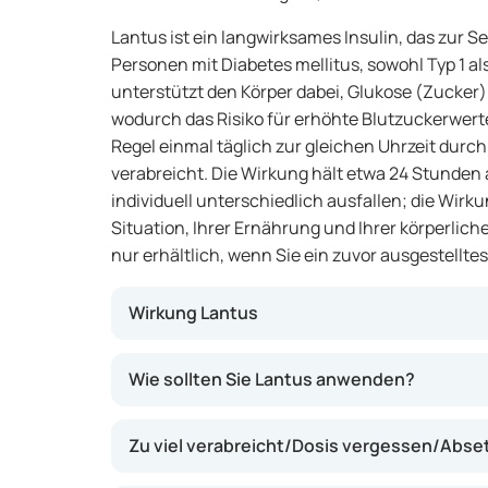
Lantus ist ein langwirksames Insulin, das zur 
Personen mit Diabetes mellitus, sowohl Typ 1 als
unterstützt den Körper dabei, Glukose (Zucke
wodurch das Risiko für erhöhte Blutzuckerwerte 
Regel einmal täglich zur gleichen Uhrzeit durch
verabreicht. Die Wirkung hält etwa 24 Stunden
individuell unterschiedlich ausfallen; die Wirk
Situation, Ihrer Ernährung und Ihrer körperliche
nur erhältlich, wenn Sie ein zuvor ausgestellte
Wirkung Lantus
Dieses Insulin sorgt für eine allmähliche un
Wie sollten Sie Lantus anwenden?
Insulin in Ihrem Körper. Dadurch bleibt Ihr B
stabiler. Lantus kann dazu beitragen, Schwa
Zu viel verabreicht/Dosis vergessen/Abs
verringern und das Risiko von Komplikationen 
Basisinsulin vorgesehen und wird gelegentlic