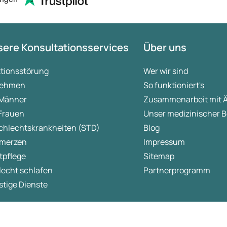
ere Konsultationsservices
Über uns
ktionsstörung
Wer wir sind
ehmen
So funktioniert's
 Männer
Zusammenarbeit mit 
 Frauen
Unser medizinischer B
chlechtskrankheiten (STD)
Blog
merzen
Impressum
tpflege
Sitemap
lecht schlafen
Partnerprogramm
tige Dienste