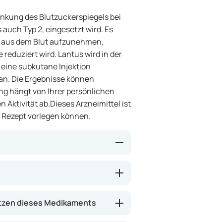
Senkung des Blutzuckerspiegels bei
 auch Typ 2, eingesetzt wird. Es
r) aus dem Blut aufzunehmen,
reduziert wird. Lantus wird in der
 eine subkutane Injektion
 an. Die Ergebnisse können
ung hängt von Ihrer persönlichen
n Aktivität ab.Dieses Arzneimittel ist
s Rezept vorlegen können.
d langanhaltende Freisetzung von
lutzucker tagsüber und nachts
nkungen Ihres Blutzuckers zu
etzen dieses Medikaments
bei Diabetes zu senken. Es ist als
h mit anderen Insulinen oder