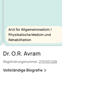
Arzt für Allgemeinmedizin /
Physikalische Medizin und
Arzt für Allgemeinme
Rehabilitation
Notfallmedizin
Dr. O.R. Avram
Dr. E. Maescu
Registrierungsnummer:
2791501228
Registrierungsnummer:
8
Vollständige Biografie
Vollständige Biografi