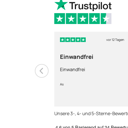
vor 12 Tagen
Einwandfrei
Einwandfrei
As
Unsere 3-, 4- und 5-Sterne-Bewer
4.6
von 5
Basierend auf
24 Bewert