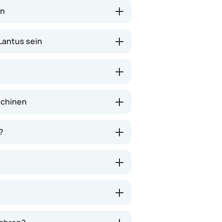
en
Lantus sein
schinen
?