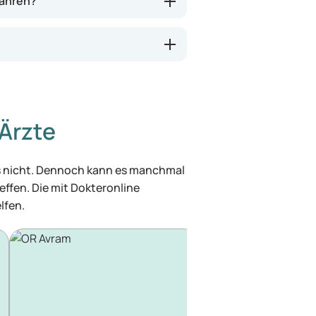
wahren?
Ärzte
was nicht. Dennoch kann es manchmal
effen. Die mit Dokteronline
lfen.