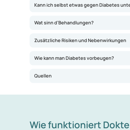
Diabetes Typ 2
Kann ich selbst etwas gegen Diabetes un
Schwangerschaftsdiabetes
MODY-Formen (Diabetes duerch eng Mutat
Wat sinn d’Behandlungen?
LADA (lues Form vum Typ 1. D’eegent Imm
Zusätzliche Risiken und Nebenwirkungen
Aner Formen, zum Beispill duerch eng S
Wie kann man Diabetes vorbeugen?
Quellen
Wie funktioniert Dokte