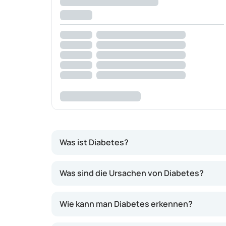
Was ist Diabetes?
Diabetes oder Zockerkrankheet ass eng chro
Was sind die Ursachen von Diabetes?
Persounen, déi un Diabetes leiden, ass ze vill
bekannt:
Wie kann man Diabetes erkennen?
Diabetes Typ 1