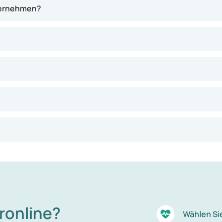
ternehmen?
ioun an engem eenzelen Gen bei jonke Leit)
unsystem gräift Zellen an der Bauchspaicheldrüs un).
chiedegung vun der Bauchspaicheldrüs
ronline?
Wählen Si