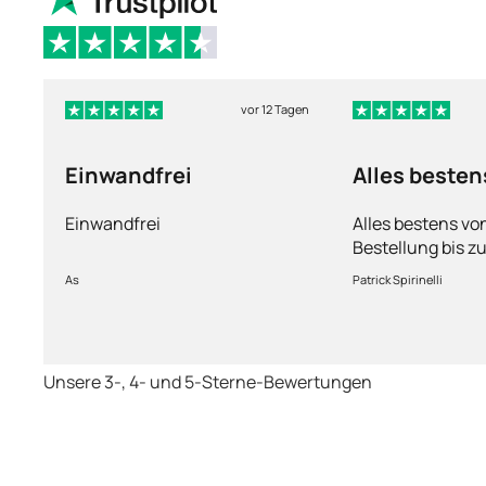
vor 12 Tagen
Einwandfrei
Alles besten
Einwandfrei
Alles bestens vo
Bestellung bis zu
Ware sorgfältig 
As
Patrick Spirinelli
schnelle Lieferu
wieder.
Unsere 3-, 4- und 5-Sterne-Bewertungen