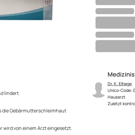
Medizinis
Dr. K. Elhage
Unico-Code: 
d lindert
Hausarzt
Zuletzt kontro
es die Gebärmutterschleimhaut
r wird von einem Arzt eingesetzt.