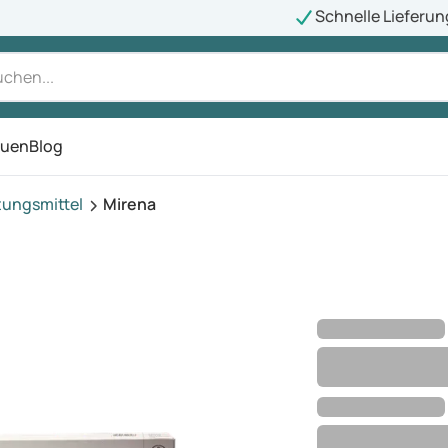
Schnelle Lieferun
auen
Blog
ü
tungsmittel
Mirena