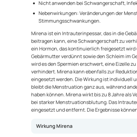
Nicht anwenden bei Schwangerschaft, Infe
Nebenwirkungen: Veränderungen der Menst
Stimmungsschwankungen.
Mirena ist ein Intrauterinpessar, das in die Ge
beitragen kann, eine Schwangerschaft zu verhi
ein Hormon, das kontinuierlich freigesetzt wir
Gebärmutter verdünnt sowie den Schleim im Ge
wird es den Spermien erschwert, eine Eizelle zu
verhindert. Mirena kann ebenfalls zur Redukti
eingesetzt werden. Die Wirkung ist individuell 
bleibt die Menstruation ganz aus, während and
haben können. Mirena wirkt bis zu 8 Jahre als V
bei starker Menstruationsblutung. Das Intraute
eingesetzt und entfernt. Die Ergebnisse können
Wirkung Mirena