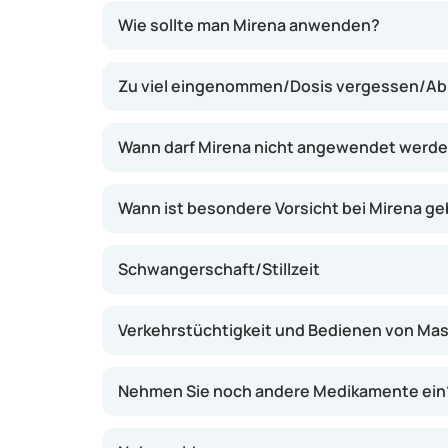
Mirena gibt täglich eine geringe Menge des H
Wie sollte man Mirena anwenden?
Gebärmutter ab. Dieses Hormon sorgt dafür,
dünn bleibt und der Schleim im Gebärmutterh
Zu viel eingenommen/Dosis vergessen/Ab
wird es den Spermien erschwert, eine Eizelle 
einer befruchteten Eizelle wird verhindert. M
Menstruationsbeschwerden lindern und den 
Wann darf Mirena nicht angewendet werd
Menstruation deutlich verringern oder sogar 
Wann ist besondere Vorsicht bei Mirena g
Schwangerschaft/Stillzeit
Verkehrstüchtigkeit und Bedienen von Ma
Nehmen Sie noch andere Medikamente ein