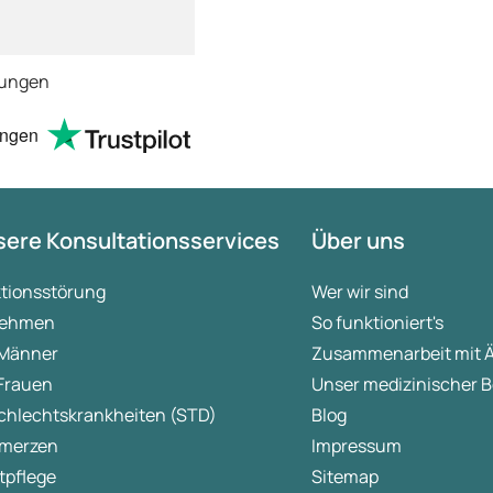
wieder.
zufrieden !Deshalb m
Sterne bewertung !S
empfehlenswert !
tungen
ungen
ere Konsultationsservices
Über uns
ktionsstörung
Wer wir sind
ehmen
So funktioniert's
 Männer
Zusammenarbeit mit 
 Frauen
Unser medizinischer B
chlechtskrankheiten (STD)
Blog
merzen
Impressum
tpflege
Sitemap