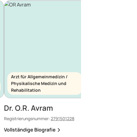
Arzt für Allgemeinmedizin /
Physikalische Medizin und
Arzt für Allgemeinme
Rehabilitation
Notfallmedizin
Dr. O.R. Avram
Dr. E. Maescu
Registrierungsnummer:
2791501228
Registrierungsnummer:
8
Vollständige Biografie
Vollständige Biografi