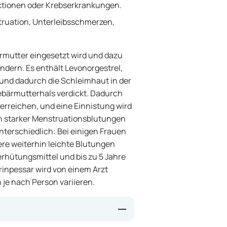
ktionen oder Krebserkrankungen.
ruation, Unterleibsschmerzen,
bärmutter eingesetzt wird und dazu
ndern. Es enthält Levonorgestrel,
d und dadurch die Schleimhaut in der
bärmutterhals verdickt. Dadurch
 erreichen, und eine Einnistung wird
on starker Menstruationsblutungen
unterschiedlich: Bei einigen Frauen
ere weiterhin leichte Blutungen
erhütungsmittel und bis zu 5 Jahre
rinpessar wird von einem Arzt
 je nach Person variieren.