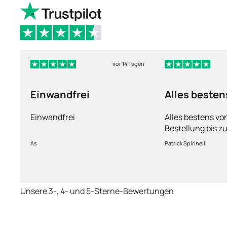
vor 14 Tagen
Einwandfrei
Alles besten
Einwandfrei
Alles bestens vo
Bestellung bis zu
Ware sorgfältig 
As
Patrick Spirinelli
schnelle Lieferu
wieder.
Unsere 3-, 4- und 5-Sterne-Bewertungen