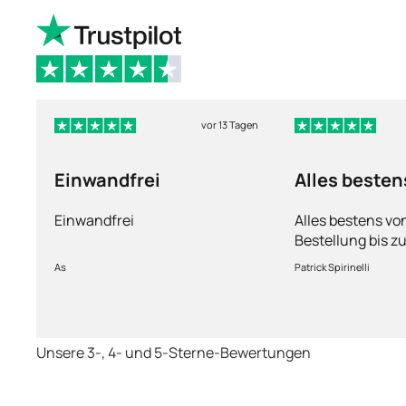
vor 13 Tagen
Einwandfrei
Alles besten
Einwandfrei
Alles bestens vo
Bestellung bis zu
Ware sorgfältig 
As
Patrick Spirinelli
schnelle Lieferu
wieder.
Unsere 3-, 4- und 5-Sterne-Bewertungen