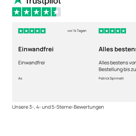
vor 14 Tagen
Einwandfrei
Alles besten
Einwandfrei
Alles bestens vo
Bestellung bis zu
Ware sorgfältig 
As
Patrick Spirinelli
schnelle Lieferu
wieder.
Unsere 3-, 4- und 5-Sterne-Bewertungen