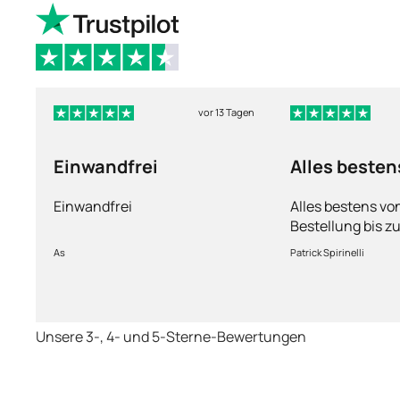
vor 13 Tagen
Einwandfrei
Alles besten
Einwandfrei
Alles bestens vo
Bestellung bis zu
Ware sorgfältig 
As
Patrick Spirinelli
schnelle Lieferu
wieder.
Unsere 3-, 4- und 5-Sterne-Bewertungen