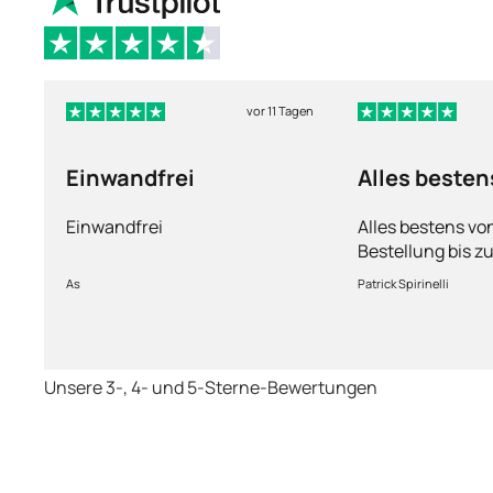
vor 11 Tagen
Einwandfrei
Alles besten
Einwandfrei
Alles bestens vo
Bestellung bis zu
Ware sorgfältig 
As
Patrick Spirinelli
schnelle Lieferu
wieder.
Unsere 3-, 4- und 5-Sterne-Bewertungen