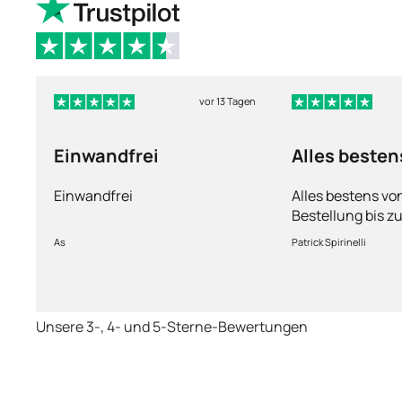
vor 13 Tagen
Einwandfrei
Alles besten
Einwandfrei
Alles bestens vo
Bestellung bis zu
Ware sorgfältig 
As
Patrick Spirinelli
schnelle Lieferu
wieder.
Unsere 3-, 4- und 5-Sterne-Bewertungen