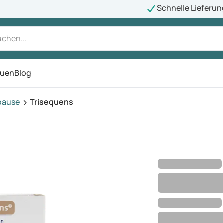
Schnelle Lieferun
auen
Blog
ü
pause
Trisequens