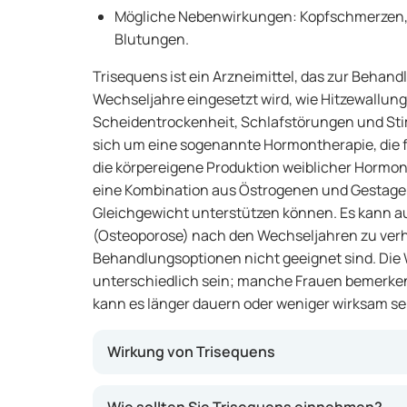
Mögliche Nebenwirkungen: Kopfschmerzen
Blutungen.
Trisequens ist ein Arzneimittel, das zur Beha
Wechseljahre eingesetzt wird, wie Hitzewallun
Scheidentrockenheit, Schlafstörungen und S
sich um eine sogenannte Hormontherapie, die f
die körpereigene Produktion weiblicher Hormone
eine Kombination aus Östrogenen und Gestagen
Gleichgewicht unterstützen können. Es kann 
(Osteoporose) nach den Wechseljahren zu ver
Behandlungsoptionen nicht geeignet sind. Die 
unterschiedlich sein; manche Frauen bemerken
kann es länger dauern oder weniger wirksam se
Wirkung von Trisequens
Dieses Arzneimittel gleicht den Mangel an w