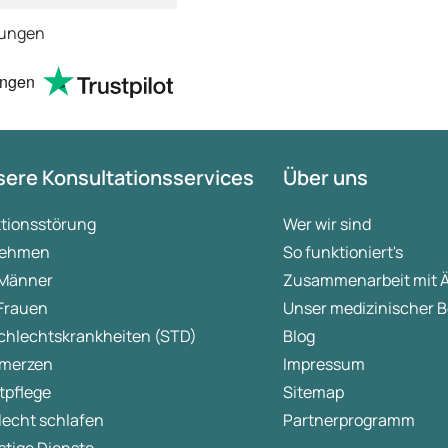
empfehlenswert !
tungen
ungen
ere Konsultationsservices
Über uns
ktionsstörung
Wer wir sind
ehmen
So funktioniert's
 Männer
Zusammenarbeit mit 
 Frauen
Unser medizinischer B
chlechtskrankheiten (STD)
Blog
merzen
Impressum
tpflege
Sitemap
lecht schlafen
Partnerprogramm