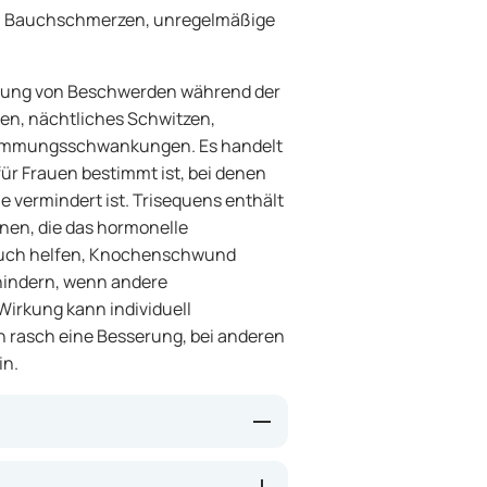
, Bauchschmerzen, unregelmäßige
ndlung von Beschwerden während der
gen, nächtliches Schwitzen,
timmungsschwankungen. Es handelt
ür Frauen bestimmt ist, bei denen
 vermindert ist. Trisequens enthält
en, die das hormonelle
auch helfen, Knochenschwund
hindern, wenn andere
Wirkung kann individuell
 rasch eine Besserung, bei anderen
in.
eiblichen Hormonen aus, der nach