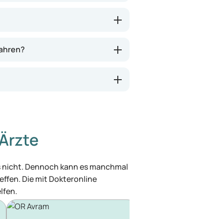
wahren?
Ärzte
was nicht. Dennoch kann es manchmal
effen. Die mit Dokteronline
lfen.