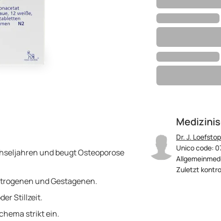
Medizinis
Dr. J. Loefstop
Unico code: 0
chseljahren und beugt Osteoporose
Allgemeinmedi
Zuletzt kontro
Östrogenen und Gestagenen.
r Stillzeit.
hema strikt ein.