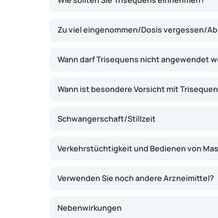
Wie sollten Sie Trisequens einnehmen?
den Wechseljahren entsteht. Die Kombination
Gestagen (Norethisteronacetat) kann Besch
Zu viel eingenommen/Dosis vergessen/Abs
lindern und das Risiko für Knochenschwund 
Hormone in einer festen Reihenfolge imitiert
Zyklus. Dies kann helfen, Beschwerden wie 
Wann darf Trisequens nicht angewendet 
und Stimmungsschwankungen zu verringern
Wann ist besondere Vorsicht mit Triseque
Schwangerschaft/Stillzeit
Verkehrstüchtigkeit und Bedienen von Ma
Verwenden Sie noch andere Arzneimittel?
Nebenwirkungen