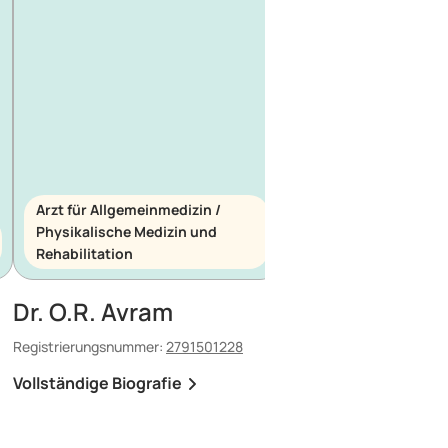
Arzt für Allgemeinmedizin /
Physikalische Medizin und
Arzt für Allgemeinme
Rehabilitation
Notfallmedizin
Dr. O.R. Avram
Dr. E. Maescu
Registrierungsnummer:
2791501228
Registrierungsnummer:
8
Vollständige Biografie
Vollständige Biografi