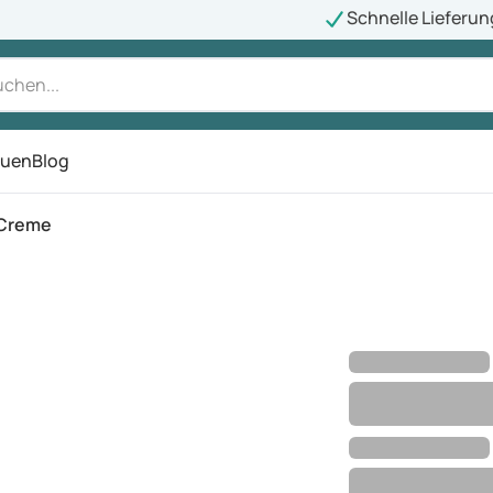
Schnelle Lieferun
auen
Blog
ü
 Creme