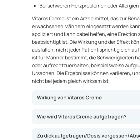
Bei schweren Herzproblemen oder Allergien
Vitaros Creme ist ein Arzneimittel, das zur Be
erwachsenen Männern eingesetzt werden kann. S
appliziert und kann dabei helfen, eine Erektion 
beabsichtigt ist. Die Wirkung und der Effekt kö
ausfallen; nicht jeder Patient spricht gleich au
ist für Männer bestimmt, die Schwierigkeiten h
oder aufrechtzuerhalten, beispielsweise aufgr
Ursachen. Die Ergebnisse können variieren, und
nicht bei jedem gleich wirksam ist.
Wirkung von Vitaros Creme
Die Creme enthält Alprostadil, einen Wirkstoff
Wie wird Vitaros Creme aufgetragen?
erweitert. Dadurch kann das Blut leichter in
Erektion ermöglicht. Ein Vorteil von Vitaros C
Zu dick aufgetragen/Dosis vergessen/Abse
am Wirkort angewendet wird und somit rasch 