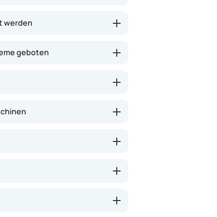
l 1 bis 2 Stunden an. Vitaros
altriebs; eine sexuelle Stimulation
t werden
rderlich.
Creme geboten
schinen