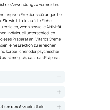
 ist die Anwendung zu vermeiden.
handlung von Erektionsstörungen bei
ie wird direkt auf die Eichel
zu erzielen, wenn sexuelle Aktivität
nnen individuell unterschiedlich
f dieses Präparat an. Vitaros Creme
aben, eine Erektion zu erreichen
und körperlicher oder psychischer
 es ist möglich, dass das Präparat
, der die Blutgefäße im Penis
 den Penis einströmen, was eine
reme besteht darin, dass sie direkt
tzen des Arzneimittels
wirken kann, meist innerhalb von