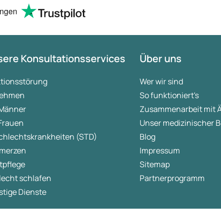
ungen
ere Konsultationsservices
Über uns
ktionsstörung
Wer wir sind
ehmen
So funktioniert's
 Männer
Zusammenarbeit mit 
 Frauen
Unser medizinischer B
chlechtskrankheiten (STD)
Blog
merzen
Impressum
tpflege
Sitemap
lecht schlafen
Partnerprogramm
tige Dienste