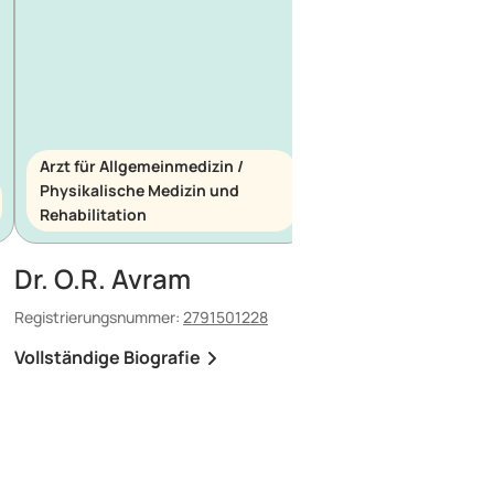
Arzt für Allgemeinmedizin /
Physikalische Medizin und
Arzt für Allgemeinme
Rehabilitation
Notfallmedizin
Dr. O.R. Avram
Dr. E. Maescu
Registrierungsnummer:
2791501228
Registrierungsnummer:
8
Vollständige Biografie
Vollständige Biografi