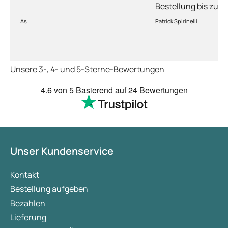
Bestellung bis zur 
Ware sorgfältig ver
As
Patrick Spirinelli
schnelle Lieferung
wieder.
Unsere 3-, 4- und 5-Sterne-Bewertungen
4.6
von 5
Basierend auf
24 Bewertungen
Unser Kundenservice
Kontakt
Bestellung aufgeben
Bezahlen
Lieferung