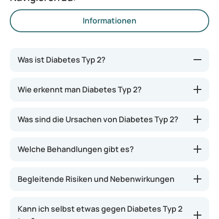
Informationen
Was ist Diabetes Typ 2?
Diabetes Typ 2 ist die häufigste Form von Diabetes.
Wie erkennt man Diabetes Typ 2?
In diesem Fall produziert der Körper zwar Insulin,
reagiert jedoch nicht mehr richtig darauf oder stellt
Was sind die Ursachen von Diabetes Typ 2?
nicht genügend davon her. Dadurch verbleibt,
ähnlich wie bei
Diabetes Typ 1
, zu viel Zucker im
Blut. Wenn dies über einen längeren Zeitraum
Welche Behandlungen gibt es?
geschieht, kann dies ernsthafte gesundheitliche
Probleme verursachen. Diese Form von
Diabetes
Begleitende Risiken und Nebenwirkungen
tritt zunehmend auch bei jüngeren Menschen auf.
Dies kann durch einen ungesunden Lebensstil
bedingt sein, betrifft jedoch manchmal auch
Kann ich selbst etwas gegen Diabetes Typ 2
Personen, die gesund leben.