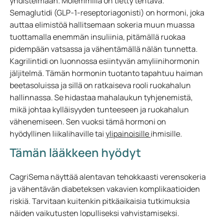
yhdistelmään. Molemmilla on tietty tehtävä.
Semaglutidi (GLP-1-reseptoriagonisti) on hormoni, joka
auttaa elimistöä hallitsemaan sokeria muun muassa
tuottamalla enemmän insuliinia, pitämällä ruokaa
pidempään vatsassa ja vähentämällä nälän tunnetta.
Kagrilintidi on luonnossa esiintyvän amyliinihormonin
jäljitelmä. Tämän hormonin tuotanto tapahtuu haiman
beetasoluissa ja sillä on ratkaiseva rooli ruokahalun
hallinnassa. Se hidastaa mahalaukun tyhjenemistä,
mikä johtaa kylläisyyden tunteeseen ja ruokahalun
vähenemiseen. Sen vuoksi tämä hormoni on
hyödyllinen liikalihaville tai
ylipainoisille
ihmisille.
Tämän lääkkeen hyödyt
CagriSema näyttää alentavan tehokkaasti verensokeria
ja vähentävän diabeteksen vakavien komplikaatioiden
riskiä. Tarvitaan kuitenkin pitkäaikaisia tutkimuksia
näiden vaikutusten lopulliseksi vahvistamiseksi.