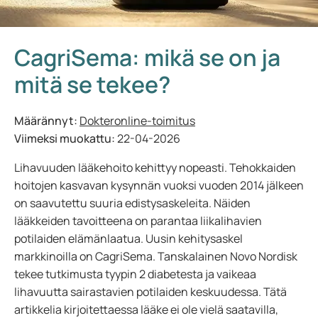
CagriSema: mikä se on ja
mitä se tekee?
Määrännyt:
Dokteronline-toimitus
Viimeksi muokattu:
22-04-2026
Lihavuuden lääkehoito kehittyy nopeasti. Tehokkaiden
hoitojen kasvavan kysynnän vuoksi vuoden 2014 jälkeen
on saavutettu suuria edistysaskeleita. Näiden
lääkkeiden tavoitteena on parantaa liikalihavien
potilaiden elämänlaatua. Uusin kehitysaskel
markkinoilla on CagriSema. Tanskalainen Novo Nordisk
tekee tutkimusta tyypin 2 diabetesta ja vaikeaa
lihavuutta sairastavien potilaiden keskuudessa. Tätä
artikkelia kirjoitettaessa lääke ei ole vielä saatavilla,