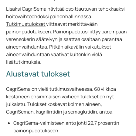
Lisäksi CagriSema näyttää osoittautuvan tehokkaaksi
hoitovaihtoehdoksi painonhallinnassa.
Tutkimustulokset
viittaavat merkittävään
painonpudotukseen. Painonpudotus liittyy parempaan
verensokerin säätelyyn ja saattaa osaltaan parantaa
aineenvaihduntaa. Pitkän aikavälin vaikutukset
aineenvaihduntaan vaativat kuitenkin vielä
lisätutkimuksia.
Alustavat tulokset
CagriSema on vielä tutkimusvaiheessa. 68 viikkoa
kestäneen ensimmäisen vaiheen tulokset on nyt
julkaistu. Tulokset koskevat kolmen aineen,
CagriSeman, kagrilintidin ja semaglutidin, antoa.
CagriSema-valmisteen anto johti 22,7 prosentin
painonpudotukseen.