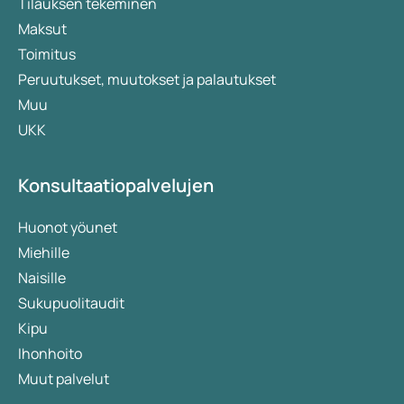
Tilauksen tekeminen
Maksut
Toimitus
Peruutukset, muutokset ja palautukset
Muu
UKK
Konsultaatiopalvelujen
Huonot yöunet
Miehille
Naisille
Sukupuolitaudit
Kipu
Ihonhoito
Muut palvelut