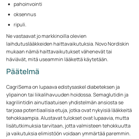
pahoinvointi
oksennus
ripuli.
Ne vastaavat jo markkinoilla olevien
laihdutuslääkkeiden haittavaikutuksia. Novo Nordiskin
mukaan nämä haittavaikutukset vähenevät tai
häviävät, mitä useammin lääkettä käytetään.
Päätelmä
CagriSema on lupaava edistysaskel diabeteksen ja
ylipainon tai liikalihavuuden hoidossa. Semaglutidin ja
kagrilintidin ainutlaatuisen yhdistelmän ansiosta se
tarjoaa potentiaalisia etuja, jotka ovat nykyisiä lääkkeitä
tehokkaampia. Alustavat tulokset ovat lupaavia, mutta
lisätutkimuksia tarvitaan, jotta valmisteen tehokkuutta
ja vaikutuksia elimistöön voidaan ymmärtää paremmin.