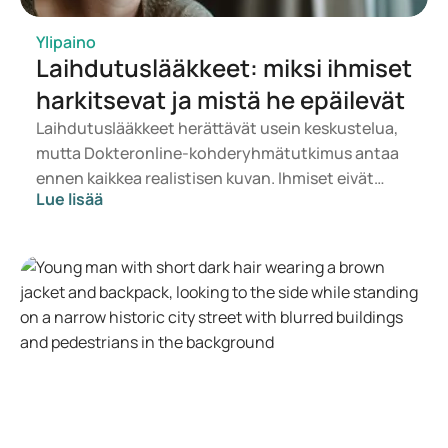
lichaamsgewicht-in-individuen-met-overgewicht-en-
obesitas/2465916/
Ylipaino
Laihdutuslääkkeet: miksi ihmiset
https://pubmed.ncbi.nlm.nih.gov/34798060/
harkitsevat ja mistä he epäilevät
Laihdutuslääkkeet herättävät usein keskustelua,
mutta Dokteronline-kohderyhmätutkimus antaa
ennen kaikkea realistisen kuvan. Ihmiset eivät
Lue lisää
halua vain painaa vähemmän, vaan tuntea olonsa
terveemmäksi, energisemmäksi ja
itsevarmemmaksi. Samalla he haluavat tietää,
ovatko lääkkeet turvallisia, sopivia ja
kohtuuhintaisia.