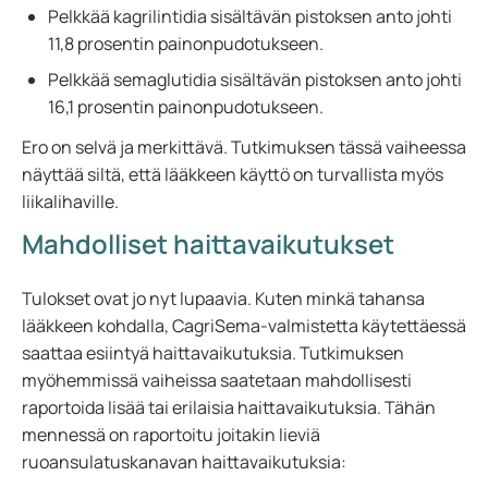
Pelkkää kagrilintidia sisältävän pistoksen anto johti
11,8 prosentin painonpudotukseen.
Pelkkää semaglutidia sisältävän pistoksen anto johti
16,1 prosentin painonpudotukseen.
Ero on selvä ja merkittävä. Tutkimuksen tässä vaiheessa
näyttää siltä, että lääkkeen käyttö on turvallista myös
liikalihaville.
Mahdolliset haittavaikutukset
Tulokset ovat jo nyt lupaavia. Kuten minkä tahansa
lääkkeen kohdalla, CagriSema-valmistetta käytettäessä
saattaa esiintyä haittavaikutuksia. Tutkimuksen
myöhemmissä vaiheissa saatetaan mahdollisesti
raportoida lisää tai erilaisia haittavaikutuksia. Tähän
mennessä on raportoitu joitakin lieviä
ruoansulatuskanavan haittavaikutuksia: