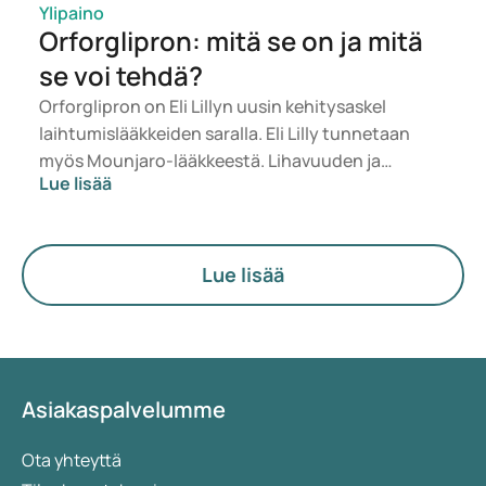
Ylipaino
Orforglipron: mitä se on ja mitä
se voi tehdä?
Orforglipron on Eli Lillyn uusin kehitysaskel
laihtumislääkkeiden saralla. Eli Lilly tunnetaan
myös Mounjaro-lääkkeestä. Lihavuuden ja
Lue lisää
ylipainon hoitoon on viime vuosina tehty valtavia
edistysaskeleita. Uudet lääkkeet, kuten GLP-1-
agonistit, ovat osoittaneet auttavansa
painonpudotuksessa. Samalla uusia
Lue lisää
hoitomuotoja tutkitaan jatkuvasti. Orforglipron
on vielä tutkimusvaiheessa, eikä sitä ole vielä
hyväksytty tai saatavilla kirjoitushetkellä. Mutta
mikä tekee tästä lääkkeestä erilaisen verrattuna
muihin hoitomuotoihin? Tässä artikkelissa
Asiakaspalvelumme
käymme läpi sen toimintaa, mahdollisia hyötyjä ja
tähän mennessä saatuja tutkimustuloksia.
Ota yhteyttä