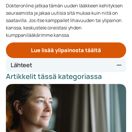
Dokteronline jatkaa tämän uuden lääkkeen kehityksen
seuraamista ja jakaa uutisia sitä mukaa kuin niitä on
saatavilla. Jos itse kamppailet lihavuuden tai ylipainon
kanssa, keskustele oireistasi yhden
kumppanilääkärimme kanssa.
Lue lisää ylipainosta täältä
Lähteet
Artikkelit tässä kategoriassa
https://www.thelancet.com/journals/lancet/article/PIIS014
0-6736(23)01163-7/abstract
https://www.novonordisk.com/news-and-media/news-
and-ir-materials/news-details.html?id=915082
https://www.reuters.com/business/healthcare-
pharmaceuticals/novo-nordisks-next-gen-obesity-drug-
cagrisema-achieves-lower-weight-loss-than-2024-12-20/
https://cvgk.nl/news/amylin-analoog-vermindert-