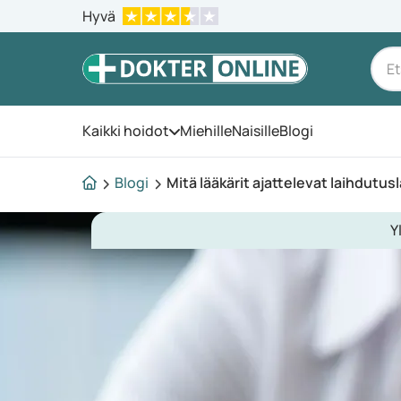
Hyvä
Kaikki hoidot
Miehille
Naisille
Blogi
Avaa valikko
Blogi
Mitä lääkärit ajattelevat laihdutus
Y