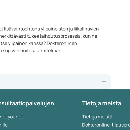
 lisävaihtoehtona ylipainoisten ja liikalihavien
erkittävästi tukea laihdutusprosessia, kun ne
itse ylipainon kanssa? Dokteronlinen
än sopivan hoitosuunnitelman.
health/what-doctors-wish-patients-knew-about-anti-
sultaatiopalvelujen
Tietoja meistä
rkingen-en-overwegingen-voor-huisartsen/
ight-loss
not yöunet
Tietoja meistä
ille
Dokteronline-tilauspr