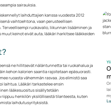
pa
i useampia sairauksia.
te
öskennellyt laihduttajien kanssa vuodesta 2012
it
isenä vaihtoehtona, vaan perusteellisen
ov
 Terveellisempi ruokavalio, liikunnan lisääminen ja
ko
os muut keinot eivät auta, lääkäri harkitsee lääkkeiden
t?
Yl
eensä ne hillitsevät näläntunnetta tai ruokahalua ja
O
äin kehon kalorien saantia rajoitetaan epäsuorasti.
m
 imee ruoasta vähemmän rasvaa. Jos elimistö saa
Or
 laihtua. Lääkäri tarkastelee ensin
la
inen lääkesuositus sisällytetään
my
riippuu henkilön yksilöllisestä tilanteesta, kuten
Lu
yl
mmista laihdutusyrityksistä.
va