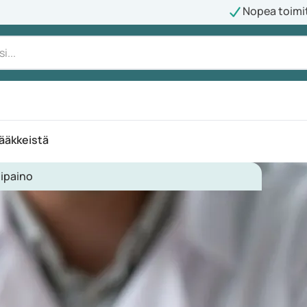
Nopea toimi
lääkkeistä
lipaino