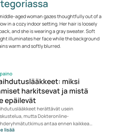
tegoriassa
ipaino
aihdutuslääkkeet: miksi
hmiset harkitsevat ja mistä
e epäilevät
ihdutuslääkkeet herättävät usein
skustelua, mutta Dokteronline-
hderyhmätutkimus antaa ennen kaikkea
e lisää
alistisen kuvan. Ihmiset eivät halua vain