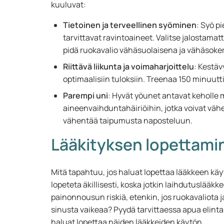
kuuluvat:
Tietoinen ja terveellinen syöminen
: Syö pi
tarvittavat ravintoaineet. Valitse jalostamat
pidä ruokavalio vähäsuolaisena ja vähäsoke
Riittävä liikunta ja voimaharjoittelu
: Kestäv
optimaalisiin tuloksiin. Treenaa 150 minuutti
Parempi uni
: Hyvät yöunet antavat keholle
aineenvaihduntahäiriöihin, jotka voivat väh
vähentää taipumusta naposteluun.
Lääkityksen lopettami
Mitä tapahtuu, jos haluat lopettaa lääkkeen käyt
lopeteta äkillisesti, koska jotkin laihdutuslääkke
painonnousun riskiä, etenkin, jos ruokavaliota
sinusta vaikeaa? Pyydä tarvittaessa apua elintap
haluat lopettaa näiden lääkkeiden käytön.