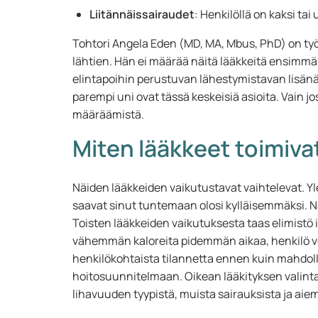
Liitännäissairaudet
: Henkilöllä on kaksi ta
Tohtori Angela Eden (MD, MA, Mbus, PhD) on ty
lähtien. Hän ei määrää näitä lääkkeitä ensimmä
elintapoihin perustuvan lähestymistavan lisänä.
parempi uni ovat tässä keskeisiä asioita. Vain j
määräämistä.
Miten lääkkeet toimiva
Näiden lääkkeiden vaikutustavat vaihtelevat. Yl
saavat sinut tuntemaan olosi kylläisemmäksi. N
Toisten lääkkeiden vaikutuksesta taas elimistö
vähemmän kaloreita pidemmän aikaa, henkilö voi
henkilökohtaista tilannetta ennen kuin mahdoll
hoitosuunnitelmaan. Oikean lääkityksen valinta 
lihavuuden tyypistä, muista sairauksista ja aie