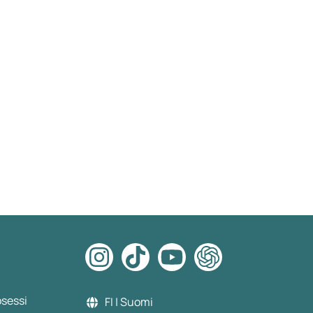
osessi
FI | Suomi