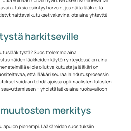
, jotka voidaan hoitaa hyvin. Ne usein vähenevät tai
avaikutuksia esiintyy harvoin, jos näitä lääkkeitä
tietyt haittavaikutukset vakavina, ota aina yhteyttä
ystä harkitseville
dutuslääkitystä? Suosittelemme aina
istus näiden lääkkeiden käytön yhteydessä on aina
menetelmillä ei ole ollut vaikutusta ja lääkäri on
suositeltavaa, että lääkäri seuraa laihdutusprosessin
tokset voidaan tehdä ajoissa optimaalisten tulosten
en saavuttamiseen − yhdistä lääke aina ruokavalioon
pamuutosten merkitys
u apu on pienempi. Lääkäreiden suosituksiin