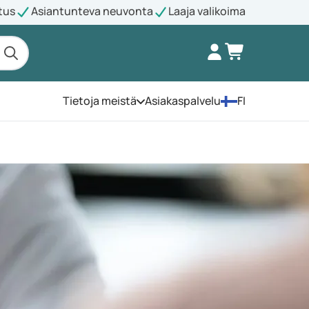
tus
Asiantunteva neuvonta
Laaja valikoima
Tietoja meistä
Asiakaspalvelu
FI
Avaa valikko