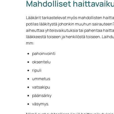
Mahdolliset haittavaik
Lääkärit tarkastelevat myös mahdollisten haitt
potilas lääkitystä johonkin muuhun sairauteen? 
aiheuttaa yhteisvaikutuksia tai pahentaa haitta
lääkkeestä toiseen ja henkilöstä toiseen. Laihd
mm:
pahoinvointi
oksentelu
ripuli
ummetus
vatsakipu
päänsärky
väsymys.