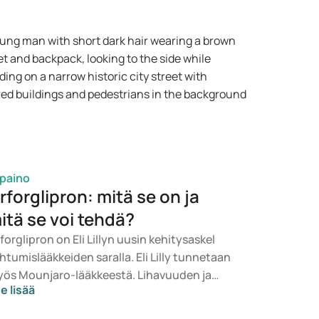
inaa vähemmän, vaan tuntea olonsa
rveemmäksi, energisemmäksi ja
sevarmemmaksi. Samalla he haluavat tietää,
atko lääkkeet turvallisia, sopivia ja
htuuhintaisia.
ipaino
rforglipron: mitä se on ja
itä se voi tehdä?
forglipron on Eli Lillyn uusin kehitysaskel
ihtumislääkkeiden saralla. Eli Lilly tunnetaan
ös Mounjaro-lääkkeestä. Lihavuuden ja
e lisää
ipainon hoitoon on viime vuosina tehty
ltavia edistysaskeleita. Uudet lääkkeet,