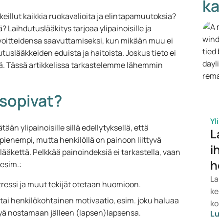
ka
keillut kaikkia ruokavalioita ja elintapamuutoksia?
 Laihdutuslääkitys tarjoaa ylipainoisille ja
tavoitteidensa saavuttamiseksi, kun mikään muu ei
tuslääkkeiden eduista ja haitoista. Joskus tieto ei
eä. Tässä artikkelissa tarkastelemme lähemmin
 sopivat?
Yl
ään ylipainoisille sillä edellytyksellä, että
L
pienempi, mutta henkilöllä on painoon liittyvä
i
slääkettä. Pelkkää painoindeksiä ei tarkastella, vaan
h
 esim.:
La
stressi ja muut tekijät otetaan huomioon.
ke
t tai henkilökohtainen motivaatio, esim. joku haluaa
ko
yä nostamaan jälleen (lapsen)lapsensa.
Lu
re