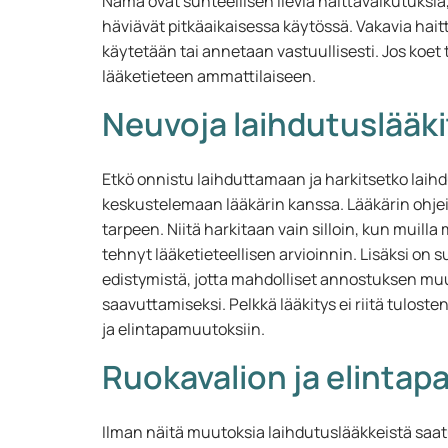
Nämä ovat suhteellisen lieviä haittavaikutuksia
häviävät pitkäaikaisessa käytössä. Vakavia haitt
käytetään tai annetaan vastuullisesti. Jos koet 
lääketieteen ammattilaiseen.
Neuvoja laihdutuslääkit
Etkö onnistu laihduttamaan ja harkitsetko laih
keskustelemaan lääkärin kanssa. Lääkärin ohje
tarpeen. Niitä harkitaan vain silloin, kun muilla 
tehnyt lääketieteellisen arvioinnin. Lisäksi on 
edistymistä, jotta mahdolliset annostuksen muu
saavuttamiseksi. Pelkkä lääkitys ei riitä tulost
ja elintapamuutoksiin.
Ruokavalion ja elinta
Ilman näitä muutoksia laihdutuslääkkeistä saat