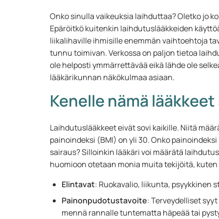
Onko sinulla vaikeuksia laihduttaa? Oletko jo ko
Epäröitkö kuitenkin laihdutuslääkkeiden käyttöä?
liikalihaville ihmisille enemmän vaihtoehtoja 
tunnu toimivan. Verkossa on paljon tietoa laihdu
ole helposti ymmärrettävää eikä lähde ole selk
lääkärikunnan näkökulmaa asiaan.
Kenelle nämä lääkkeet
Laihdutuslääkkeet eivät sovi kaikille. Niitä määrät
painoindeksi (BMI) on yli 30. Onko painoindeksi 
sairaus? Silloinkin lääkäri voi määrätä laihdutu
huomioon otetaan monia muita tekijöitä, kuten
Elintavat
: Ruokavalio, liikunta, psyykkinen 
Painonpudotustavoite
: Terveydelliset syy
mennä rannalle tuntematta häpeää tai pyst