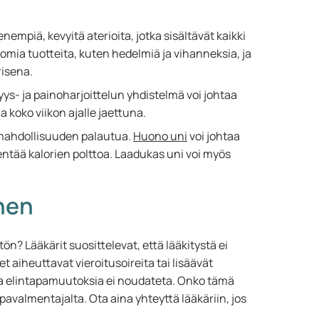
enempiä, kevyitä aterioita, jotka sisältävät kaikki
tomia tuotteita, kuten hedelmiä ja vihanneksia, ja
risena.
yys- ja painoharjoittelun yhdistelmä voi johtaa
a koko viikon ajalle jaettuna.
 mahdollisuuden palautua.
Huono uni
voi johtaa
entää kalorien polttoa. Laadukas uni voi myös
nen
ön? Lääkärit suosittelevat, että lääkitystä ei
et aiheuttavat vieroitusoireita tai lisäävät
 ja elintapamuutoksia ei noudateta. Onko tämä
avalmentajalta. Ota aina yhteyttä lääkäriin, jos