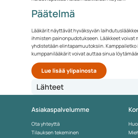
Päätelmä
Lääkärit näyttävät hyväksyvän laihdutuslääkkeet
ihmisten painonpudotukseen. Lääkkeet voivat m
yhdistetään elintapamuutoksiin. Kamppailetko 
kumppanilääkärit voivat auttaa sinua löytämä
Lue lisää ylipainosta
Lähteet
https://www.ama-assn.org/delivering-care/public-
Asiakaspalvelumme
Kon
obesity-medication#
https://huisarts.bsl.nl/afslankmedicatie-rol-bijwe
https://www.health.harvard.edu/topics/diet-and-we
Ota yhteyttä
Huo
https://pmc.ncbi.nlm.nih.gov/articles/PMC3519150/
Tilauksen tekeminen
Mieh