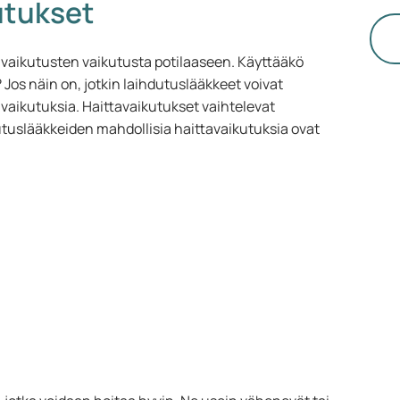
utukset
ku
au
uu
avaikutusten vaikutusta potilaaseen. Käyttääkö
Or
Jos näin on, jotkin laihdutuslääkkeet voivat
si
vaikutuksia. Haittavaikutukset vaihtelevat
ki
utuslääkkeiden mahdollisia haittavaikutuksia ovat
lä
ho
lä
tä