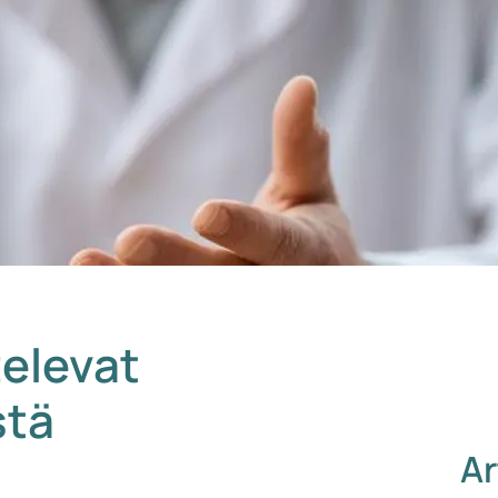
televat
stä
Ar