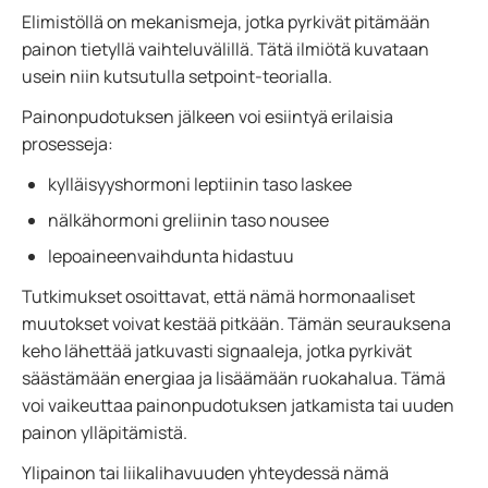
Elimistöllä on mekanismeja, jotka pyrkivät pitämään
painon tietyllä vaihteluvälillä. Tätä ilmiötä kuvataan
usein niin kutsutulla setpoint-teorialla.
Painonpudotuksen jälkeen voi esiintyä erilaisia
prosesseja:
kylläisyyshormoni leptiinin taso laskee
nälkähormoni greliinin taso nousee
lepoaineenvaihdunta hidastuu
Tutkimukset osoittavat, että nämä hormonaaliset
muutokset voivat kestää pitkään. Tämän seurauksena
keho lähettää jatkuvasti signaaleja, jotka pyrkivät
säästämään energiaa ja lisäämään ruokahalua. Tämä
voi vaikeuttaa painonpudotuksen jatkamista tai uuden
painon ylläpitämistä.
Ylipainon tai liikalihavuuden yhteydessä nämä