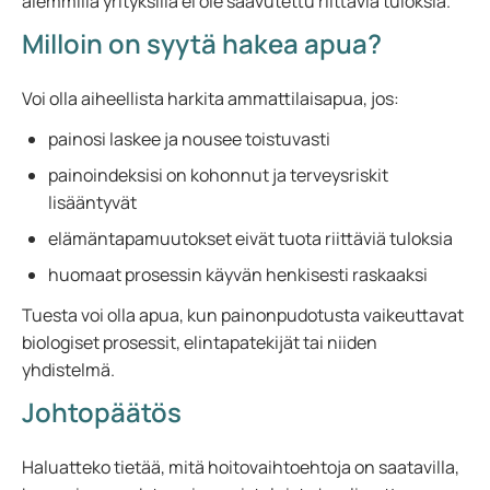
aiemmilla yrityksillä ei ole saavutettu riittäviä tuloksia.
Milloin on syytä hakea apua?
Voi olla aiheellista harkita ammattilaisapua, jos:
painosi laskee ja nousee toistuvasti
painoindeksisi on kohonnut ja terveysriskit
lisääntyvät
elämäntapamuutokset eivät tuota riittäviä tuloksia
huomaat prosessin käyvän henkisesti raskaaksi
Tuesta voi olla apua, kun painonpudotusta vaikeuttavat
biologiset prosessit, elintapatekijät tai niiden
yhdistelmä.
Johtopäätös
Haluatteko tietää, mitä hoitovaihtoehtoja on saatavilla,