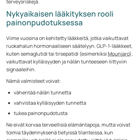
terveysriskejä.
Nykyaikaisen lääkityksen rooli
painonpudotuksessa
Viime vuosina on kehitetty lääkkeitä, jotka vaikuttavat
ruokahalun hormonaaliseen säätelyyn. GLP-1-lääkkeet,
kuten semaglutidi tai tirsepatidi (esimerkiksi
Mounjaro
),
vaikuttavat kylläisyyden ja nälän tunteeseen liittyviin
signaaleihin.
Nämä valmisteet voivat:
vähentää nälän tunnetta
vahvistaa kylläisyyden tunnetta
tukea painonpudotusta
Ne eivät korvaa terveellisiä elämäntapoja, mutta voivat
toimia täydennyksenä tietyissä tilanteissa, kun