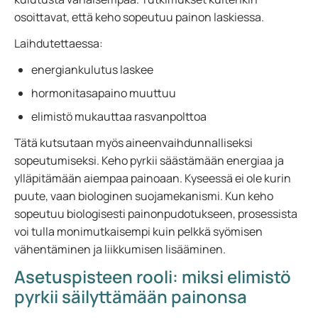
osoittavat, että keho sopeutuu painon laskiessa.
Laihdutettaessa:
energiankulutus laskee
hormonitasapaino muuttuu
elimistö mukauttaa rasvanpolttoa
Tätä kutsutaan myös aineenvaihdunnalliseksi
sopeutumiseksi. Keho pyrkii säästämään energiaa ja
ylläpitämään aiempaa painoaan. Kyseessä ei ole kurin
puute, vaan biologinen suojamekanismi. Kun keho
sopeutuu biologisesti painonpudotukseen, prosessista
voi tulla monimutkaisempi kuin pelkkä syömisen
vähentäminen ja liikkumisen lisääminen.
Asetuspisteen rooli: miksi elimistö
pyrkii säilyttämään painonsa