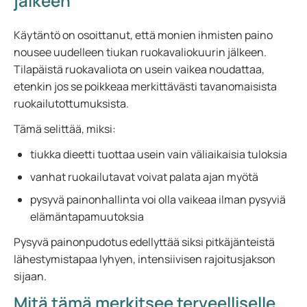
jälkeen
Käytäntö on osoittanut, että monien ihmisten paino
nousee uudelleen tiukan ruokavaliokuurin jälkeen.
Tilapäistä ruokavaliota on usein vaikea noudattaa,
etenkin jos se poikkeaa merkittävästi tavanomaisista
ruokailutottumuksista.
Tämä selittää, miksi:
tiukka dieetti tuottaa usein vain väliaikaisia tuloksia
vanhat ruokailutavat voivat palata ajan myötä
pysyvä painonhallinta voi olla vaikeaa ilman pysyviä
elämäntapamuutoksia
Pysyvä painonpudotus edellyttää siksi pitkäjänteistä
lähestymistapaa lyhyen, intensiivisen rajoitusjakson
sijaan.
Mitä tämä merkitsee terveelliselle