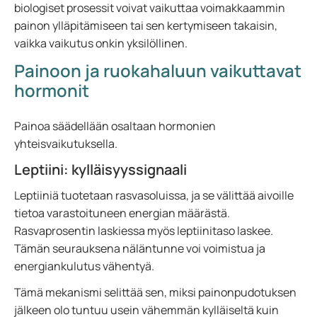
biologiset prosessit voivat vaikuttaa voimakkaammin
painon ylläpitämiseen tai sen kertymiseen takaisin,
vaikka vaikutus onkin yksilöllinen.
Painoon ja ruokahaluun vaikuttavat
hormonit
Painoa säädellään osaltaan hormonien
yhteisvaikutuksella.
Leptiini: kylläisyyssignaali
Leptiiniä tuotetaan rasvasoluissa, ja se välittää aivoille
tietoa varastoituneen energian määrästä.
Rasvaprosentin laskiessa myös leptiinitaso laskee.
Tämän seurauksena näläntunne voi voimistua ja
energiankulutus vähentyä.
Tämä mekanismi selittää sen, miksi painonpudotuksen
jälkeen olo tuntuu usein vähemmän kylläiseltä kuin