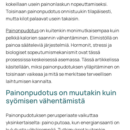
kokeillaan usein painonlaskun nopeuttamiseksi.
Toisinaan painonpudotus onnistuukin tilapäisesti,
mutta kilot palaavat usein takaisin.
Painonpudotus
on kuitenkin monimutkaisempaa kuin
pelkkä kalorien saannin vähentäminen. Elimistöllä on
painoa sääteleviä järjestelmiä. Hormonit, stressi ja
biologiset sopeutumismekanismit ovat tässä
prosessissa keskeisessä asemassa. Tässä artikkelissa
käsitellään, miksi painonpudotuksen ylläpitäminen on
toisinaan vaikeaa ja mitä se merkitsee terveellisen
laihtumisen kannalta.
Painonpudotus on muutakin kuin
syömisen vähentämistä
Painonpudotuksen perusperiaate vaikuttaa
yksinkertaiselta: paino putoaa, kun energiansaanti on
kulutusta vähäisempää. Tutkimukset kuitenkin