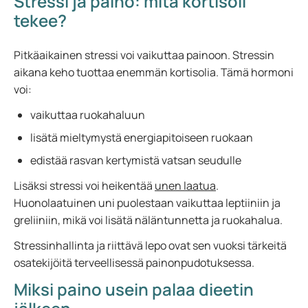
Stressi ja paino: mitä kortisoli
tekee?
Pitkäaikainen stressi voi vaikuttaa painoon. Stressin
aikana keho tuottaa enemmän kortisolia. Tämä hormoni
voi:
vaikuttaa ruokahaluun
lisätä mieltymystä energiapitoiseen ruokaan
edistää rasvan kertymistä vatsan seudulle
Lisäksi stressi voi heikentää
unen laatua
.
Huonolaatuinen uni puolestaan vaikuttaa leptiiniin ja
greliiniin, mikä voi lisätä näläntunnetta ja ruokahalua.
Stressinhallinta ja riittävä lepo ovat sen vuoksi tärkeitä
osatekijöitä terveellisessä painonpudotuksessa.
Miksi paino usein palaa dieetin