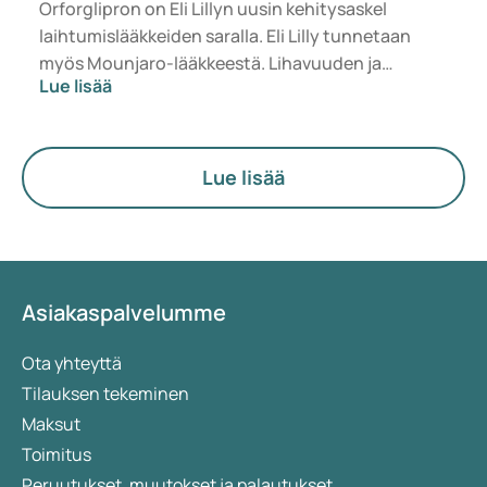
Orforglipron on Eli Lillyn uusin kehitysaskel
laihtumislääkkeiden saralla. Eli Lilly tunnetaan
myös Mounjaro-lääkkeestä. Lihavuuden ja
Lue lisää
ylipainon hoitoon on viime vuosina tehty valtavia
edistysaskeleita. Uudet lääkkeet, kuten GLP-1-
agonistit, ovat osoittaneet auttavansa
painonpudotuksessa. Samalla uusia
Lue lisää
hoitomuotoja tutkitaan jatkuvasti. Orforglipron
on vielä tutkimusvaiheessa, eikä sitä ole vielä
hyväksytty tai saatavilla kirjoitushetkellä. Mutta
mikä tekee tästä lääkkeestä erilaisen verrattuna
muihin hoitomuotoihin? Tässä artikkelissa
Asiakaspalvelumme
käymme läpi sen toimintaa, mahdollisia hyötyjä ja
tähän mennessä saatuja tutkimustuloksia.
Ota yhteyttä
Tilauksen tekeminen
Maksut
Toimitus
Peruutukset, muutokset ja palautukset