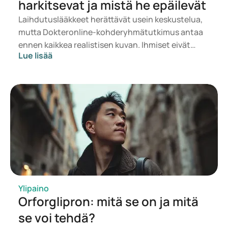
harkitsevat ja mistä he epäilevät
Laihdutuslääkkeet herättävät usein keskustelua,
mutta Dokteronline-kohderyhmätutkimus antaa
ennen kaikkea realistisen kuvan. Ihmiset eivät
Lue lisää
halua vain painaa vähemmän, vaan tuntea olonsa
terveemmäksi, energisemmäksi ja
itsevarmemmaksi. Samalla he haluavat tietää,
ovatko lääkkeet turvallisia, sopivia ja
kohtuuhintaisia.
Ylipaino
Orforglipron: mitä se on ja mitä
se voi tehdä?