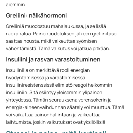
aiemmin.
Greliini: nälkähormoni
Greliiniä muodostuu mahalaukussa, ja se lisää
ruokahalua. Painonpudotuksen jälkeen greliinitaso
saattaa nousta, mikä vaikeuttaa syömisen
vähentämistä. Tämä vaikutus voi jatkua pitkään.
Insuliini ja rasvan varastoituminen
Insuliinilla on merkittävä rooli energian
hyödyntämisessä ja varastoimisessa.
Insuliiniresistenssissä elimistö reagoi heikommin
insuliiniin. Sitä esiintyy yleisemmin ylipainon
yhteydessä. Tämän seurauksena verensokerin ja
energia-aineenvaihdunnan säätely voi muuttua. Tämä
voi vaikuttaa painonhallintaan ja vaikeuttaa
laihtumista, joskin vaikutukset ovat yksilöllisiä.