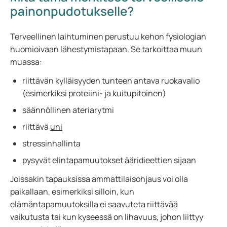
painonpudotukselle?
Terveellinen laihtuminen perustuu kehon fysiologian
huomioivaan lähestymistapaan. Se tarkoittaa muun
muassa:
riittävän kylläisyyden tunteen antava ruokavalio
(esimerkiksi proteiini- ja kuitupitoinen)
säännöllinen ateriarytmi
riittävä
uni
stressinhallinta
pysyvät elintapamuutokset ääridieettien sijaan
Joissakin tapauksissa ammattilaisohjaus voi olla
paikallaan, esimerkiksi silloin, kun
elämäntapamuutoksilla ei saavuteta riittävää
vaikutusta tai kun kyseessä on lihavuus, johon liittyy