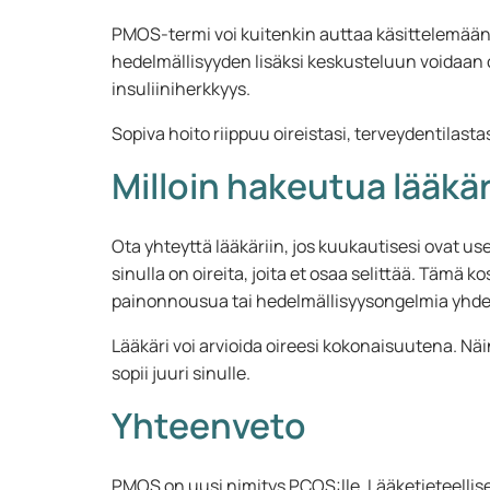
PMOS-termi voi kuitenkin auttaa käsittelemään 
hedelmällisyyden lisäksi keskusteluun voidaan 
insuliiniherkkyys.
Sopiva hoito riippuu oireistasi, terveydentilastasi
Milloin hakeutua lääkä
Ota yhteyttä lääkäriin, jos kuukautisesi ovat use
sinulla on oireita, joita et osaa selittää. Tämä 
painonnousua tai hedelmällisyysongelmia yhde
Lääkäri voi arvioida oireesi kokonaisuutena. Näin
sopii juuri sinulle.
Yhteenveto
PMOS on uusi nimitys PCOS:lle. Lääketieteellises