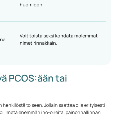
huomioon.
Voit toistaiseksi kohdata molemmat
ina
nimet rinnakkain.
ttyä PCOS:ään tai
henkilöstä toiseen. Jollain saattaa olla erityisesti
 voi ilmetä enemmän iho-oireita, painonhallinnan