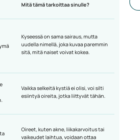
it
Mitä tämä tarkoittaa sinulle?
ov
ko
Kyseessä on sama sairaus, mutta
uudella nimellä, joka kuvaa paremmin
tymä
sitä, mitä naiset voivat kokea.
ee
Vaikka selkeitä kystiä ei olisi, voi silti
esiintyä oireita, jotka liittyvät tähän.
.
Oireet, kuten akne, liikakarvoitus tai
ta
vaikeudet laihtua, voidaan ottaa