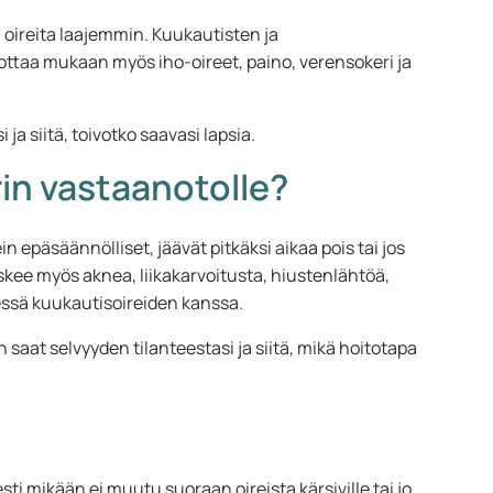
oireita laajemmin. Kuukautisten ja
ottaa mukaan myös iho-oireet, paino, verensokeri ja
 ja siitä, toivotko saavasi lapsia.
rin vastaanotolle?
in epäsäännölliset, jäävät pitkäksi aikaa pois tai jos
koskee myös aknea, liikakarvoitusta, hiustenlähtöä,
ssä kuukautisoireiden kanssa.
 saat selvyyden tilanteestasi ja siitä, mikä hoitotapa
ti mikään ei muutu suoraan oireista kärsiville tai jo