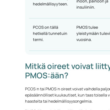
ihoon, painoon ja
hedelmällisyyteen.
insuliiniin.
PCOS on tällä
PMOS tulee
hetkellä tunnetuin
yleistymään tulev
termi.
vuosina.
Mitkä oireet voivat lii
PMOS:ään?
PCOS:n tai PMOS:n oireet voivat vaihdella paljon 
epäsäännölliset kuukautiset, kun taas toisella
haasteita tai hedelmällisyysongelmia.