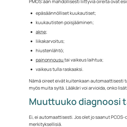
PMOS:ään mahdollisesti liittyviä oireita ovat es
epäsäännölliset kuukautiset;
kuukautisten poisjääminen;
akne
;
liikakarvoitus;
hiustenlähtö;
painonnousu
tai vaikeus laihtua;
vaikeus tulla raskaaksi.
Nämä oireet eivät kuitenkaan automaattisesti tar
myös muita syitä. Lääkäri voi arvioida, onko lisä
Muuttuuko diagnoosi t
Ei, ei automaattisesti. Jos olet jo saanut PCOS
merkityksellisiä.