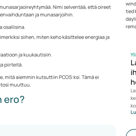
munasarjaoireyhtymää. Nimi selventää, että oireet
te
ineenvaihduntaan ja munasarjoihin.
lä
 osallisina.
merkiksi siihen, miten keho käsittelee energiaa ja
aatioon ja kuukautisiin.
Yl
L
 piirteitä.
i
ille, mitä aiemmin kutsuttiin PCOS:ksi. Tämä ei
h
oitosi muuttuu.
La
 ero?
ke
ko
Lu
re
pa
te