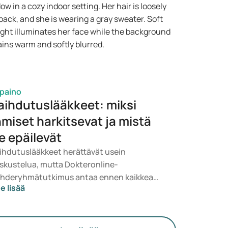
rveydentilasi, BMI:si ja käyttämäsi
äkityksen perusteella.
ipaino
aihdutuslääkkeet: miksi
hmiset harkitsevat ja mistä
e epäilevät
ihdutuslääkkeet herättävät usein
skustelua, mutta Dokteronline-
hderyhmätutkimus antaa ennen kaikkea
e lisää
alistisen kuvan. Ihmiset eivät halua vain
inaa vähemmän, vaan tuntea olonsa
rveemmäksi, energisemmäksi ja