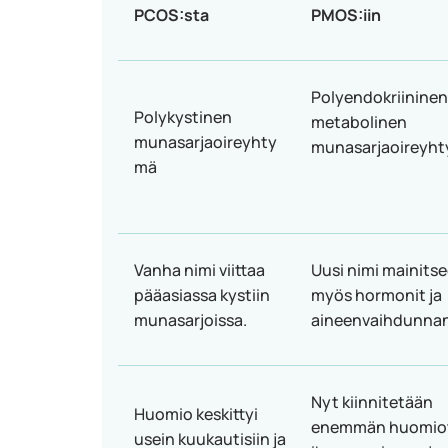
PCOS:sta
PMOS:iin
Polyendokriininen
Polykystinen
metabolinen
munasarjaoireyhty
munasarjaoireyh
mä
Vanha nimi viittaa
Uusi nimi mainits
pääasiassa kystiin
myös hormonit ja
munasarjoissa.
aineenvaihdunnan
Nyt kiinnitetään
Huomio keskittyi
enemmän huomio
usein kuukautisiin ja