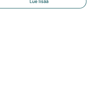
sevarmemmaksi. Samalla he haluavat tietää,
Lue lisää
atko lääkkeet turvallisia, sopivia ja
htuuhintaisia.