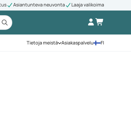
tus
Asiantunteva neuvonta
Laaja valikoima
Tietoja meistä
Asiakaspalvelu
FI
Avaa valikko