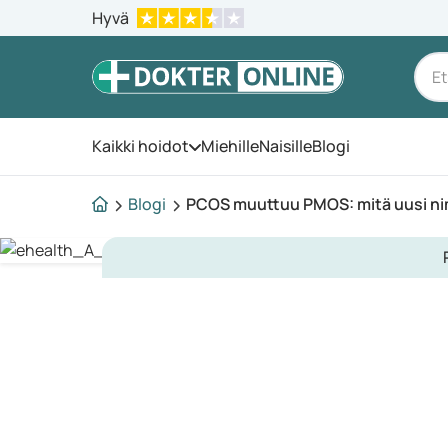
Hyvä
Kaikki hoidot
Miehille
Naisille
Blogi
Avaa valikko
Blogi
PCOS muuttuu PMOS: mitä uusi nim