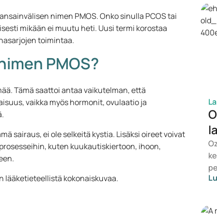
kansainvälisen nimen PMOS. Onko sinulla PCOS tai
llisesti mikään ei muutu heti. Uusi termi korostaa
asarjojen toimintaa.
 nimen PMOS?
mää. Tämä saattoi antaa vaikutelman, että
La
isuus, vaikka myös hormonit, ovulaatio ja
O
ä.
l
ämä sairaus, ei ole selkeitä kystia. Lisäksi oireet voivat
Oz
n prosesseihin, kuten kuukautiskiertoon, ihoon,
ke
een.
pe
Lu
n lääketieteellistä kokonaiskuvaa.
ho
es
va
So