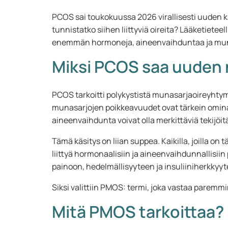
PCOS sai toukokuussa 2026 virallisesti uuden 
tunnistatko siihen liittyviä oireita? Lääketietee
enemmän hormoneja, aineenvaihduntaa ja mun
Miksi PCOS saa uuden
PCOS tarkoitti polykystistä munasarjaoireyhty
munasarjojen poikkeavuudet ovat tärkein omina
aineenvaihdunta voivat olla merkittäviä tekijöit
Tämä käsitys on liian suppea. Kaikilla, joilla on t
liittyä hormonaalisiin ja aineenvaihdunnallisii
painoon, hedelmällisyyteen ja insuliiniherkkyyt
Siksi valittiin PMOS: termi, joka vastaa paremmi
Mitä PMOS tarkoittaa?