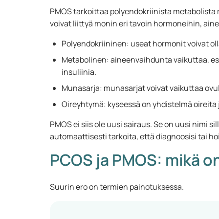
PMOS tarkoittaa polyendokriinista metabolista 
voivat liittyä monin eri tavoin hormoneihin, a
Polyendokriininen: useat hormonit voivat olla
Metabolinen: aineenvaihdunta vaikuttaa, esi
insuliinia.
Munasarja: munasarjat voivat vaikuttaa ovul
Oireyhtymä: kyseessä on yhdistelmä oireita ja
PMOS ei siis ole uusi sairaus. Se on uusi nimi s
automaattisesti tarkoita, että diagnoosisi tai h
PCOS ja PMOS: mikä on
Suurin ero on termien painotuksessa.