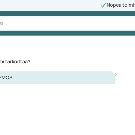
Nopea toimi
i tarkoittaa?
PMOS