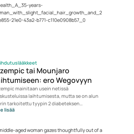
ihdutuslääkkeet
zempic tai Mounjaro
aihtumiseen: ero Wegovyyn
empic mainitaan usein netissä
skusteluissa laihtumisesta, mutta se on alun
rin tarkoitettu tyypin 2 diabeteksen
e lisää
itoon. Jos etsit lääkettä painonhallintaan,
ille nousevat todennäköisemmin
ihtoehdot kuten Mounjaro ja Wegovy.
pivan hoidon valitsee lääkäri