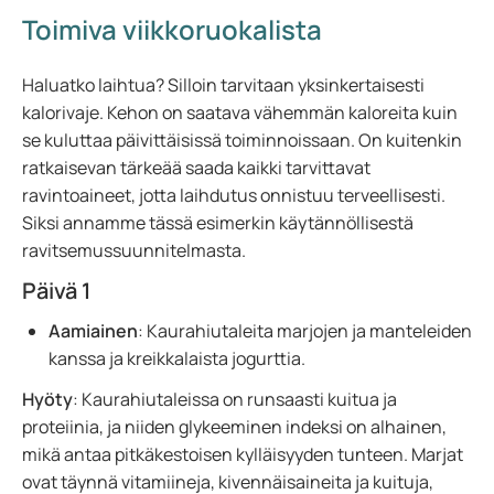
Toimiva viikkoruokalista
Haluatko laihtua? Silloin tarvitaan yksinkertaisesti
kalorivaje. Kehon on saatava vähemmän kaloreita kuin
se kuluttaa päivittäisissä toiminnoissaan. On kuitenkin
ratkaisevan tärkeää saada kaikki tarvittavat
ravintoaineet, jotta laihdutus onnistuu terveellisesti.
Siksi annamme tässä esimerkin käytännöllisestä
ravitsemussuunnitelmasta.
Päivä 1
Aamiainen
: Kaurahiutaleita marjojen ja manteleiden
kanssa ja kreikkalaista jogurttia.
Hyöty
: Kaurahiutaleissa on runsaasti kuitua ja
proteiinia, ja niiden glykeeminen indeksi on alhainen,
mikä antaa pitkäkestoisen kylläisyyden tunteen. Marjat
ovat täynnä vitamiineja, kivennäisaineita ja kuituja,