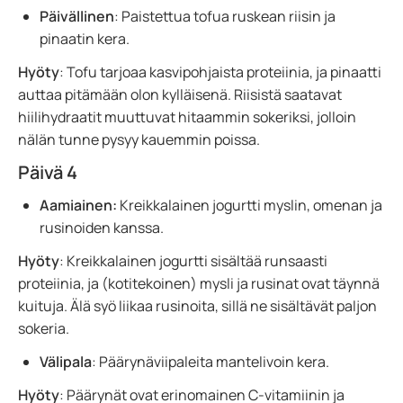
Päivällinen
: Paistettua tofua ruskean riisin ja
pinaatin kera.
Hyöty
: Tofu tarjoaa kasvipohjaista proteiinia, ja pinaatti
auttaa pitämään olon kylläisenä. Riisistä saatavat
hiilihydraatit muuttuvat hitaammin sokeriksi, jolloin
nälän tunne pysyy kauemmin poissa.
Päivä 4
Aamiainen:
Kreikkalainen jogurtti myslin, omenan ja
rusinoiden kanssa.
Hyöty
: Kreikkalainen jogurtti sisältää runsaasti
proteiinia, ja (kotitekoinen) mysli ja rusinat ovat täynnä
kuituja. Älä syö liikaa rusinoita, sillä ne sisältävät paljon
sokeria.
Välipala
: Päärynäviipaleita mantelivoin kera.
Hyöty
: Päärynät ovat erinomainen C-vitamiinin ja