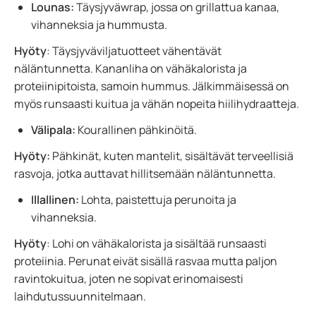
Lounas:
Täysjyväwrap, jossa on grillattua kanaa,
vihanneksia ja hummusta.
Hyöty
: Täysjyväviljatuotteet vähentävät
näläntunnetta. Kananliha on vähäkalorista ja
proteiinipitoista, samoin hummus. Jälkimmäisessä on
myös runsaasti kuitua ja vähän nopeita hiilihydraatteja.
Välipala:
Kourallinen pähkinöitä.
Hyöty:
Pähkinät, kuten mantelit, sisältävät terveellisiä
rasvoja, jotka auttavat hillitsemään näläntunnetta.
Illallinen:
Lohta, paistettuja perunoita ja
vihanneksia.
Hyöty
: Lohi on vähäkalorista ja sisältää runsaasti
proteiinia. Perunat eivät sisällä rasvaa mutta paljon
ravintokuitua, joten ne sopivat erinomaisesti
laihdutussuunnitelmaan.