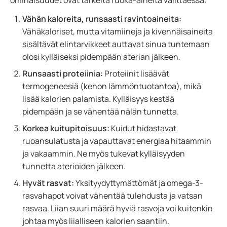
ominaisuudet ovat tärkeitä ruoka-aineita valittaessa:
Vähän kaloreita, runsaasti ravintoaineita:
Vähäkaloriset, mutta vitamiineja ja kivennäisaineita
sisältävät elintarvikkeet auttavat sinua tuntemaan
olosi kylläiseksi pidempään aterian jälkeen.
Runsaasti proteiinia:
Proteiinit lisäävät
termogeneesiä (kehon lämmöntuotantoa), mikä
lisää kalorien palamista. Kylläisyys kestää
pidempään ja se vähentää nälän tunnetta.
Korkea kuitupitoisuus:
Kuidut hidastavat
ruoansulatusta ja vapauttavat energiaa hitaammin
ja vakaammin. Ne myös tukevat kylläisyyden
tunnetta aterioiden jälkeen.
Hyvät rasvat:
Yksityydyttymättömät ja omega-3-
rasvahapot voivat vähentää tulehdusta ja vatsan
rasvaa. Liian suuri määrä hyviä rasvoja voi kuitenkin
johtaa myös liialliseen kalorien saantiin.