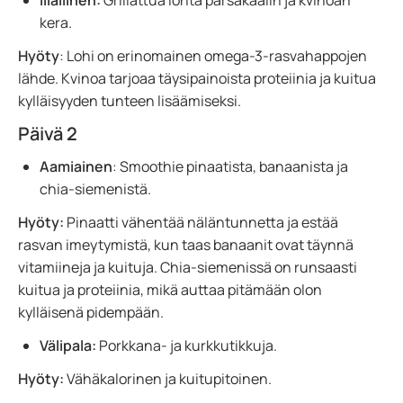
Illallinen:
Grillattua lohta parsakaalin ja kvinoan
kera.
Hyöty
: Lohi on erinomainen omega-3-rasvahappojen
lähde. Kvinoa tarjoaa täysipainoista proteiinia ja kuitua
kylläisyyden tunteen lisäämiseksi.
Päivä 2
Aamiainen
: Smoothie pinaatista, banaanista ja
chia-siemenistä.
Hyöty:
Pinaatti vähentää näläntunnetta ja estää
rasvan imeytymistä, kun taas banaanit ovat täynnä
vitamiineja ja kuituja. Chia-siemenissä on runsaasti
kuitua ja proteiinia, mikä auttaa pitämään olon
kylläisenä pidempään.
Välipala:
Porkkana- ja kurkkutikkuja.
Hyöty:
Vähäkalorinen ja kuitupitoinen.