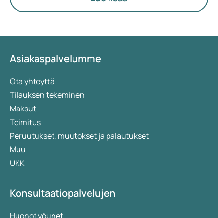
hoitomuotoja tutkitaan jatkuvasti. Orforglipron
on vielä tutkimusvaiheessa, eikä sitä ole vielä
hyväksytty tai saatavilla kirjoitushetkellä. Mutta
mikä tekee tästä lääkkeestä erilaisen verrattuna
muihin hoitomuotoihin? Tässä artikkelissa
Asiakaspalvelumme
käymme läpi sen toimintaa, mahdollisia hyötyjä ja
tähän mennessä saatuja tutkimustuloksia.
Ota yhteyttä
Tilauksen tekeminen
Maksut
Toimitus
Peruutukset, muutokset ja palautukset
Muu
UKK
Konsultaatiopalvelujen
Huonot yöunet