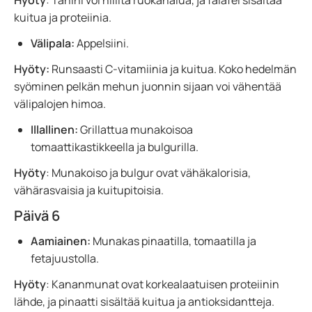
Hyöty
: Tahini voi hillitä ruokahalua, ja falafel sisältää
kuitua ja proteiinia.
Välipala:
Appelsiini.
Hyöty:
Runsaasti C-vitamiinia ja kuitua. Koko hedelmän
syöminen pelkän mehun juonnin sijaan voi vähentää
välipalojen himoa.
Illallinen:
Grillattua munakoisoa
tomaattikastikkeella ja bulgurilla.
Hyöty
: Munakoiso ja bulgur ovat vähäkalorisia,
vähärasvaisia ja kuitupitoisia.
Päivä 6
Aamiainen:
Munakas pinaatilla, tomaatilla ja
fetajuustolla.
Hyöty
: Kananmunat ovat korkealaatuisen proteiinin
lähde, ja pinaatti sisältää kuitua ja antioksidantteja.