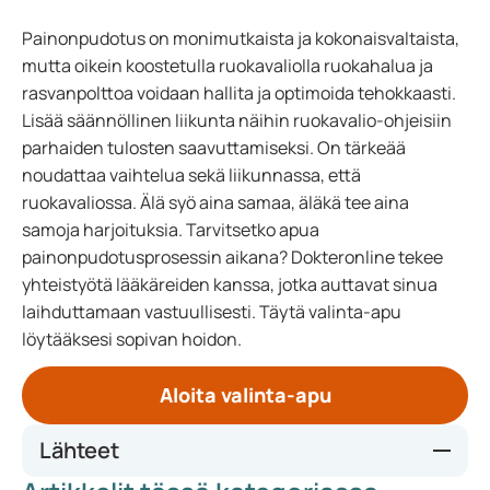
Painonpudotus on monimutkaista ja kokonaisvaltaista,
mutta oikein koostetulla ruokavaliolla ruokahalua ja
rasvanpolttoa voidaan hallita ja optimoida tehokkaasti.
Lisää säännöllinen liikunta näihin ruokavalio-ohjeisiin
parhaiden tulosten saavuttamiseksi. On tärkeää
noudattaa vaihtelua sekä liikunnassa, että
ruokavaliossa. Älä syö aina samaa, äläkä tee aina
samoja harjoituksia. Tarvitsetko apua
painonpudotusprosessin aikana? Dokteronline tekee
yhteistyötä lääkäreiden kanssa, jotka auttavat sinua
laihduttamaan vastuullisesti. Täytä valinta-apu
löytääksesi sopivan hoidon.
Aloita valinta-apu
Lähteet