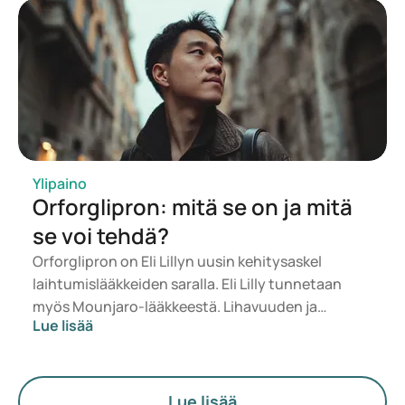
https://www.healthline.com/nutrition/why-miso-is-healthy
ovatko lääkkeet turvallisia, sopivia ja
https://www.healthline.com/nutrition/benefits-of-honey
kohtuuhintaisia.
Ylipaino
Orforglipron: mitä se on ja mitä
se voi tehdä?
Orforglipron on Eli Lillyn uusin kehitysaskel
laihtumislääkkeiden saralla. Eli Lilly tunnetaan
myös Mounjaro-lääkkeestä. Lihavuuden ja
Lue lisää
ylipainon hoitoon on viime vuosina tehty valtavia
edistysaskeleita. Uudet lääkkeet, kuten GLP-1-
agonistit, ovat osoittaneet auttavansa
painonpudotuksessa. Samalla uusia
Lue lisää