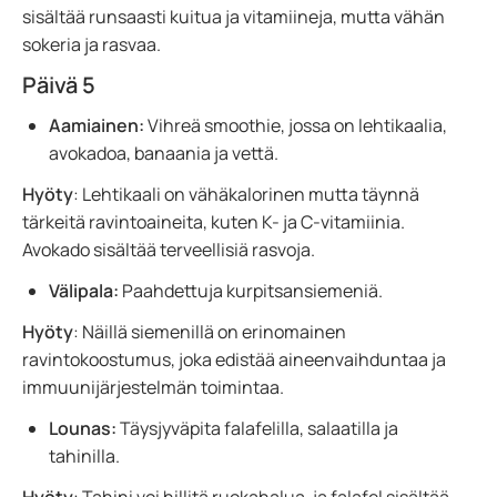
sisältää runsaasti kuitua ja vitamiineja, mutta vähän
sokeria ja rasvaa.
Päivä 5
Aamiainen:
Vihreä smoothie, jossa on lehtikaalia,
avokadoa, banaania ja vettä.
Hyöty
: Lehtikaali on vähäkalorinen mutta täynnä
tärkeitä ravintoaineita, kuten K- ja C-vitamiinia.
Avokado sisältää terveellisiä rasvoja.
Välipala:
Paahdettuja kurpitsansiemeniä.
Hyöty
: Näillä siemenillä on erinomainen
ravintokoostumus, joka edistää aineenvaihduntaa ja
immuunijärjestelmän toimintaa.
Lounas:
Täysjyväpita falafelilla, salaatilla ja
tahinilla.