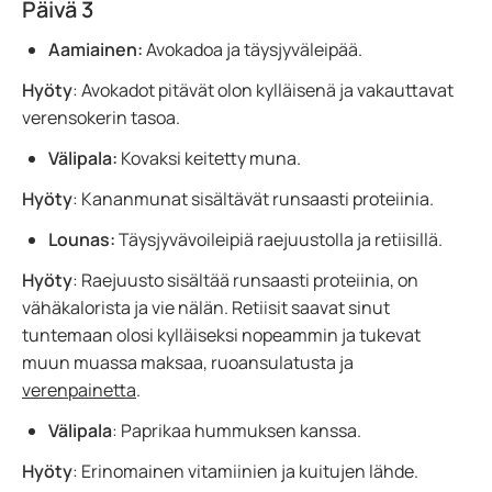
Päivä 3
Aamiainen:
Avokadoa ja täysjyväleipää.
Hyöty
: Avokadot pitävät olon kylläisenä ja vakauttavat
verensokerin tasoa.
Välipala:
Kovaksi keitetty muna.
Hyöty
: Kananmunat sisältävät runsaasti proteiinia.
Lounas:
Täysjyvävoileipiä raejuustolla ja retiisillä.
Hyöty
: Raejuusto sisältää runsaasti proteiinia, on
vähäkalorista ja vie nälän. Retiisit saavat sinut
tuntemaan olosi kylläiseksi nopeammin ja tukevat
muun muassa maksaa, ruoansulatusta ja
verenpainetta
.
Välipala
: Paprikaa hummuksen kanssa.
Hyöty
: Erinomainen vitamiinien ja kuitujen lähde.