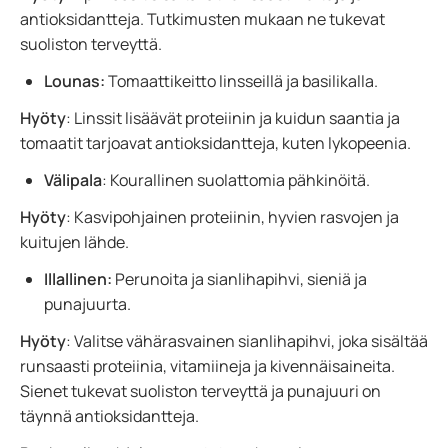
antioksidantteja. Tutkimusten mukaan ne tukevat
suoliston terveyttä.
Lounas:
Tomaattikeitto linsseillä ja basilikalla.
Hyöty
: Linssit lisäävät proteiinin ja kuidun saantia ja
tomaatit tarjoavat antioksidantteja, kuten lykopeenia.
Välipala
: Kourallinen suolattomia pähkinöitä.
Hyöty
: Kasvipohjainen proteiinin, hyvien rasvojen ja
kuitujen lähde.
Illallinen:
Perunoita ja sianlihapihvi, sieniä ja
punajuurta.
Hyöty
: Valitse vähärasvainen sianlihapihvi, joka sisältää
runsaasti proteiinia, vitamiineja ja kivennäisaineita.
Sienet tukevat suoliston terveyttä ja punajuuri on
täynnä antioksidantteja.