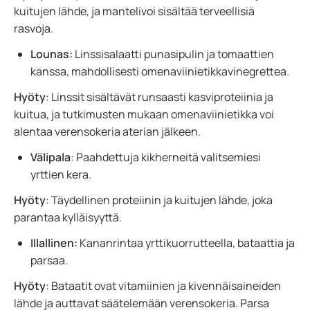
kuitujen lähde, ja mantelivoi sisältää terveellisiä
rasvoja.
Lounas:
Linssisalaatti punasipulin ja tomaattien
kanssa, mahdollisesti omenaviinietikkavinegrettea.
Hyöty
: Linssit sisältävät runsaasti kasviproteiinia ja
kuitua, ja tutkimusten mukaan omenaviinietikka voi
alentaa verensokeria aterian jälkeen.
Välipala
: Paahdettuja kikherneitä valitsemiesi
yrttien kera.
Hyöty
: Täydellinen proteiinin ja kuitujen lähde, joka
parantaa kylläisyyttä.
Illallinen:
Kananrintaa yrttikuorrutteella, bataattia ja
parsaa.
Hyöty
: Bataatit ovat vitamiinien ja kivennäisaineiden
lähde ja auttavat säätelemään verensokeria. Parsa