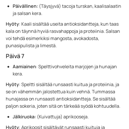
Päivällinen:
(Täysjyvä) tacoja turskan, kaalisalaatin
ja salsan kera.
Hyöty
: Kaali sisältää useita antioksidantteja, kun taas
kala on täynnä hyviä rasvahappoja ja proteiinia. Salsan
voi tehdä esimerkiksi mangosta, avokadosta,
punasipulista ja limestä.
Päivä 7
Aamiainen
: Spelttivohveleita marjojen ja hunajan
kera.
Hyöty
: Speltti sisältää runsaasti kuitua ja proteiinia, ja
se on vähemmän jalostettua kuin vehnä. Tummassa
hunajassa on runsaasti antioksidantteja. Se sisältää
paljon sokeria, joten sitä on tärkeää syödä kohtuudella.
Jälkiruoka:
(Kuivattuja) aprikooseja.
Hyöty
: Aprikoosit sisältävät runsaasti kuituja ja