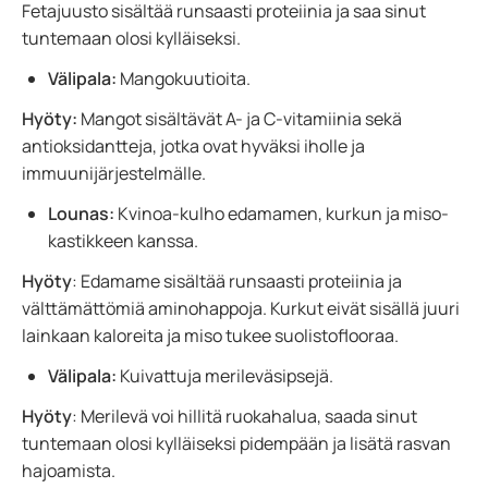
Fetajuusto sisältää runsaasti proteiinia ja saa sinut
tuntemaan olosi kylläiseksi.
Välipala:
Mangokuutioita.
Hyöty:
Mangot sisältävät A- ja C-vitamiinia sekä
antioksidantteja, jotka ovat hyväksi iholle ja
immuunijärjestelmälle.
Lounas:
Kvinoa-kulho edamamen, kurkun ja miso-
kastikkeen kanssa.
Hyöty
: Edamame sisältää runsaasti proteiinia ja
välttämättömiä aminohappoja. Kurkut eivät sisällä juuri
lainkaan kaloreita ja miso tukee suolistoflooraa.
Välipala:
Kuivattuja merileväsipsejä.
Hyöty
: Merilevä voi hillitä ruokahalua, saada sinut
tuntemaan olosi kylläiseksi pidempään ja lisätä rasvan
hajoamista.