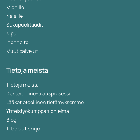
Miehille
Naisille
Sukupuolitaudit
Kipu
Ihonhoito
Muut palvelut
Tietoja meistä
Tietoja meistä
Dokteronline-tilausprosessi
Lääketieteellinen tietämyksemme
Yhteistyökumppaniohjelma
Blogi
Tilaa uutiskirje