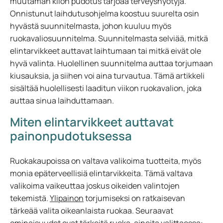
muutaman kilon pudotus tarjoaa terveyshyötyjä.
Onnistunut laihdutusohjelma koostuu suurelta osin
hyvästä suunnitelmasta, johon kuuluu myös
ruokavaliosuunnitelma. Suunnitelmasta selviää, mitkä
elintarvikkeet auttavat laihtumaan tai mitkä eivät ole
hyvä valinta. Huolellinen suunnitelma auttaa torjumaan
kiusauksia, ja siihen voi aina turvautua. Tämä artikkeli
sisältää huolellisesti laaditun viikon ruokavalion, joka
auttaa sinua laihduttamaan.
Miten elintarvikkeet auttavat
painonpudotuksessa
Ruokakaupoissa on valtava valikoima tuotteita, myös
monia epäterveellisiä elintarvikkeita. Tämä valtava
valikoima vaikeuttaa joskus oikeiden valintojen
tekemistä.
Ylipainon
torjumiseksi on ratkaisevan
tärkeää valita oikeanlaista ruokaa. Seuraavat