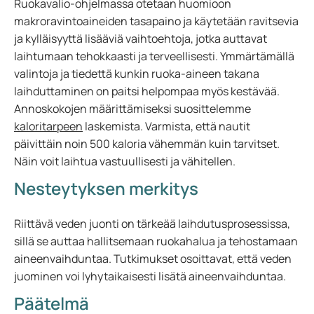
Ruokavalio-ohjelmassa otetaan huomioon
makroravintoaineiden tasapaino ja käytetään ravitsevia
ja kylläisyyttä lisääviä vaihtoehtoja, jotka auttavat
laihtumaan tehokkaasti ja terveellisesti. Ymmärtämällä
valintoja ja tiedettä kunkin ruoka-aineen takana
laihduttaminen on paitsi helpompaa myös kestävää.
Annoskokojen määrittämiseksi suosittelemme
kaloritarpeen
laskemista. Varmista, että nautit
päivittäin noin 500 kaloria vähemmän kuin tarvitset.
Näin voit laihtua vastuullisesti ja vähitellen.
Nesteytyksen merkitys
Riittävä veden juonti on tärkeää laihdutusprosessissa,
sillä se auttaa hallitsemaan ruokahalua ja tehostamaan
aineenvaihduntaa. Tutkimukset osoittavat, että veden
juominen voi lyhytaikaisesti lisätä aineenvaihduntaa.
Päätelmä