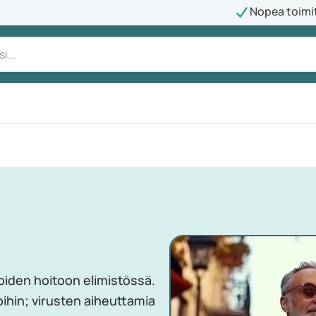
Nopea toimi
ioiden hoitoon elimistössä.
oihin; virusten aiheuttamia