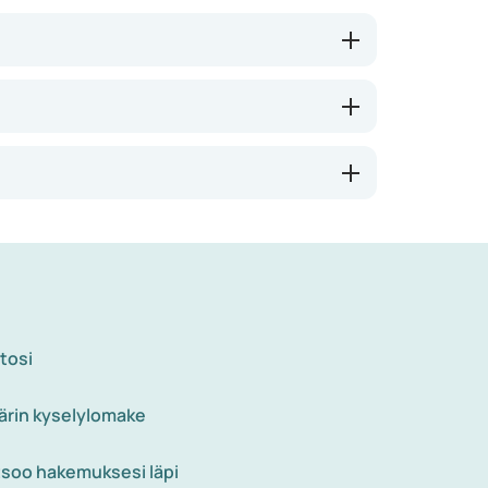
än aiheuttamiin infektioihin. Laajakirjoiset
. Näin ollen haittavaikutuksia esiintyy
en. Jos tätä ei tiedetä, laajakirjoiset
avaikutuksia, kuten maha- ja suolisto-oireita,
hemmän herkkiä tietynlaisille antibiooteille.
itosi
ärin kyselylomake
tsoo hakemuksesi läpi