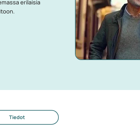
olemassa erilaisia
itoon.
Tiedot