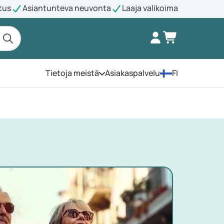
tus
Asiantunteva neuvonta
Laaja valikoima
Tietoja meistä
Asiakaspalvelu
FI
Avaa valikko