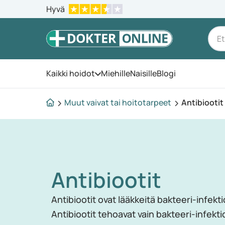
Hyvä
Kaikki hoidot
Miehille
Naisille
Blogi
Avaa valikko
Muut vaivat tai hoitotarpeet
Antibiootit
Antibiootit
Antibiootit ovat lääkkeitä bakteeri-infekt
Antibiootit tehoavat vain bakteeri-infekti