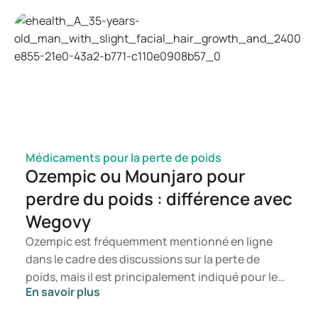
manifester ainsi que les mécanismes de
développement d'une infection à candida. Vous
saurez ainsi à quel moment il est opportun de
consulter un professionnel de la santé.
Médicaments pour la perte de poids
Ozempic ou Mounjaro pour
perdre du poids : différence avec
Wegovy
Ozempic est fréquemment mentionné en ligne
dans le cadre des discussions sur la perte de
poids, mais il est principalement indiqué pour le
En savoir plus
traitement du diabète de type 2. Si vous
recherchez un traitement spécifiquement destiné