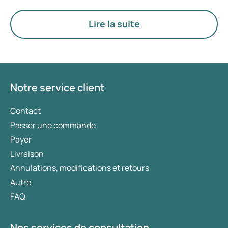
à la gestion du poids, des médicaments tels que
Mounjaro et Wegovy sont généralement
Lire la suite
privilégiés. Le choix du traitement le plus
approprié est déterminé par un médecin en
fonction de votre état de santé, de votre indice de
masse corporelle (IMC) et de votre historique
d’utilisation de médicaments.
Notre service client
Contact
Passer une commande
Payer
Livraison
Annulations, modifications et retours
Autre
FAQ
Nos services de consultation