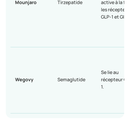
Mounjaro
Tirzepatide
active à la foi
les récepteur
GLP-1 et GIP.
Se lie au
Wegovy
Semaglutide
récepteur GL
1.