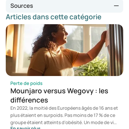
Sources
Articles dans cette catégorie
https://www.brownhealth.org/be-well/facts-and-fictions-
about-weight-loss-medications
https://www.radboudumc.nl/nieuws/2024/vijf-vragen-
over-afslankmedicijnen-beantwoord-door-het-
radboudumc
https://www.healthline.com/health-news/wegovy-
zepbound-myths-debunked
https://www.niddk.nih.gov/health-information/weight-
management/prescription-medications-treat-overweight-
obesity
Perte de poids
Mounjaro versus Wegovy : les
différences
En 2022, la moitié des Européens âgés de 16 ans et
plus étaient en surpoids. Pas moins de 17 % de ce
groupe étaient atteints d'obésité. Un mode de vie
En savoir plus