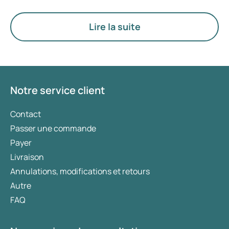
différence avec l’actuel Wegovy ? Ces
médicaments sont tous deux conçus pour
Lire la suite
favoriser la perte de poids, mais leurs effets
diffèrent. Dans cet article, nous examinons de
plus près les effets de chaque médicament, leur
mode d’action et leurs principales différences.
Notre service client
Contact
Passer une commande
Payer
Livraison
Annulations, modifications et retours
Autre
FAQ