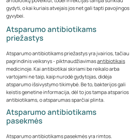
antibiotikų poveikiui, todėl infekcijas tampa sunkiau
gydyti, o kai kuriais atvejais jos net gali tapti pavojingos
gyvybei.
Atsparumo antibiotikams
priežastys
Atsparumo antibiotikams priežastys yra įvairios, tačiau
pagrindinis veiksnys - piktnaudžiavimas
antibiotikais
medicinoje. Kai antibiotikai skiriami be reikalo arba
vartojami ne taip, kaip nurodė gydytojas, didėja
atsparumo išsivystymo tikimybė. Be to, bakterijos gali
keistis genetine informacija, dėl to jos tampa atsparios
antibiotikams, o atsparumas sparčiai plinta.
Atsparumo antibiotikams
pasekmės
Atsparumo antibiotikams pasekmės yra rimtos.