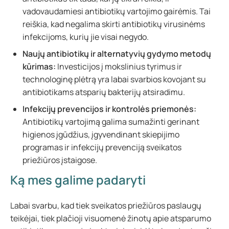
vadovaudamiesi antibiotikų vartojimo gairėmis. Tai
reiškia, kad negalima skirti antibiotikų virusinėms
infekcijoms, kurių jie visai negydo.
Naujų antibiotikų ir alternatyvių gydymo metodų
kūrimas:
Investicijos į mokslinius tyrimus ir
technologinę plėtrą yra labai svarbios kovojant su
antibiotikams atsparių bakterijų atsiradimu.
Infekcijų prevencijos ir kontrolės priemonės:
Antibiotikų vartojimą galima sumažinti gerinant
higienos įgūdžius, įgyvendinant skiepijimo
programas ir infekcijų prevenciją sveikatos
priežiūros įstaigose.
Ką mes galime padaryti
Labai svarbu, kad tiek sveikatos priežiūros paslaugų
teikėjai, tiek plačioji visuomenė žinotų apie atsparumo