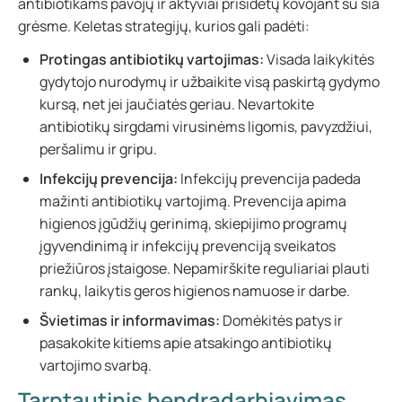
antibiotikams pavojų ir aktyviai prisidėtų kovojant su šia
grėsme. Keletas strategijų, kurios gali padėti:
Protingas antibiotikų vartojimas:
Visada laikykitės
gydytojo nurodymų ir užbaikite visą paskirtą gydymo
kursą, net jei jaučiatės geriau. Nevartokite
antibiotikų sirgdami virusinėms ligomis, pavyzdžiui,
peršalimu ir gripu.
Infekcijų prevencija:
Infekcijų prevencija padeda
mažinti antibiotikų vartojimą. Prevencija apima
higienos įgūdžių gerinimą, skiepijimo programų
įgyvendinimą ir infekcijų prevenciją sveikatos
priežiūros įstaigose. Nepamirškite reguliariai plauti
rankų, laikytis geros higienos namuose ir darbe.
Švietimas ir informavimas:
Domėkitės patys ir
pasakokite kitiems apie atsakingo antibiotikų
vartojimo svarbą.
Tarptautinis bendradarbiavimas