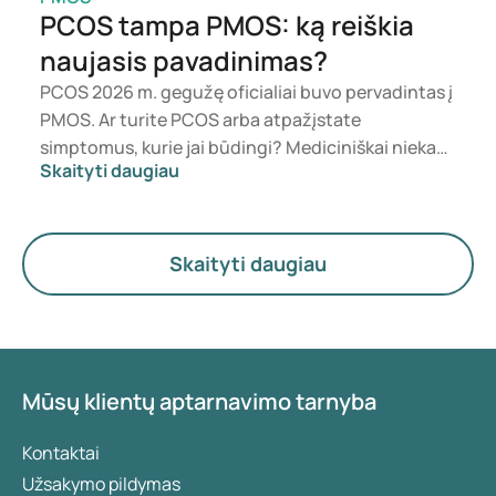
PCOS tampa PMOS: ką reiškia
naujasis pavadinimas?
PCOS 2026 m. gegužę oficialiai buvo pervadintas į
PMOS. Ar turite PCOS arba atpažįstate
simptomus, kurie jai būdingi? Mediciniškai niekas
Skaityti daugiau
iš karto nesikeičia. Naujas terminas labiau
pabrėžia hormonus, medžiagų apykaitą ir
kiaušidžių veiklą.
Skaityti daugiau
Mūsų klientų aptarnavimo tarnyba
Kontaktai
Užsakymo pildymas