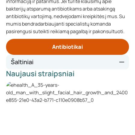
informaciją ir patarimus. Jei turite klausimų apie
bakterijų atsparumą antibiotikams arba atsakingą
antibiotikų vartojimą, nedvejodami kreipkitės į mus. Su
mumis bendradarbiaujanti specialistų komanda
pasirengusi suteikti reikiamą pagalbą ir pakonsultuoti.
Antibiotikai
Šaltiniai
Naujausi straipsniai
https://www.vzinfo.nl/antimicrobiele-resistentie-
amr/internationaal
5 redenen om antimicrobiële resistentie (AMR) tegen te
gaan - Consilium (europa.eu)
The Antibiotic Resistance Crisis - PMC (nih.gov)
https://msd.nl/antibioticaresistentie/