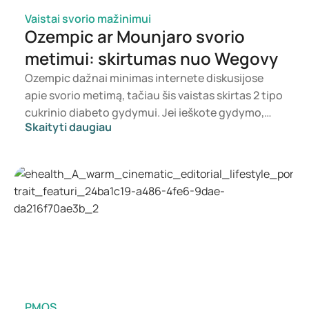
Vaistai svorio mažinimui
Ozempic ar Mounjaro svorio
metimui: skirtumas nuo Wegovy
Ozempic dažnai minimas internete diskusijose
apie svorio metimą, tačiau šis vaistas skirtas 2 tipo
cukrinio diabeto gydymui. Jei ieškote gydymo,
Skaityti daugiau
skirto svorio kontrolei, dažniau svarstomi tokie
preparatai kaip Mounjaro ir Wegovy. Kuri gydymo
priemonė yra tinkamiausia, sprendžia gydytojas,
atsižvelgdamas į jūsų sveikatos būklę, kūno masės
indeksą (KMI) ir vartojamus vaistus.
PMOS