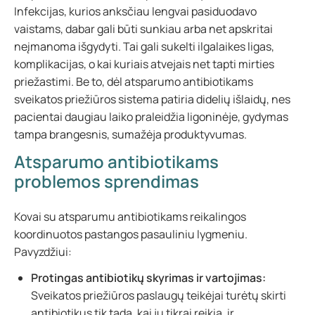
Infekcijas, kurios anksčiau lengvai pasiduodavo
vaistams, dabar gali būti sunkiau arba net apskritai
neįmanoma išgydyti. Tai gali sukelti ilgalaikes ligas,
komplikacijas, o kai kuriais atvejais net tapti mirties
priežastimi. Be to, dėl atsparumo antibiotikams
sveikatos priežiūros sistema patiria didelių išlaidų, nes
pacientai daugiau laiko praleidžia ligoninėje, gydymas
tampa brangesnis, sumažėja produktyvumas.
Atsparumo antibiotikams
problemos sprendimas
Kovai su atsparumu antibiotikams reikalingos
koordinuotos pastangos pasauliniu lygmeniu.
Pavyzdžiui:
Protingas antibiotikų skyrimas ir vartojimas:
Sveikatos priežiūros paslaugų teikėjai turėtų skirti
antibiotikus tik tada, kai jų tikrai reikia, ir