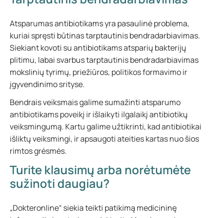
Atsparumas antibiotikams yra pasaulinė problema,
kuriai spręsti būtinas tarptautinis bendradarbiavimas.
Siekiant kovoti su antibiotikams atsparių bakterijų
plitimu, labai svarbus tarptautinis bendradarbiavimas
mokslinių tyrimų, priežiūros, politikos formavimo ir
įgyvendinimo srityse.
Bendrais veiksmais galime sumažinti atsparumo
antibiotikams poveikį ir išlaikyti ilgalaikį antibiotikų
veiksmingumą. Kartu galime užtikrinti, kad antibiotikai
išliktų veiksmingi, ir apsaugoti ateities kartas nuo šios
rimtos grėsmės.
Turite klausimų arba norėtumėte
sužinoti daugiau?
„Dokteronline“ siekia teikti patikimą medicininę