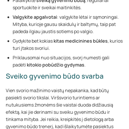
Palaikykite
sveiką gyvenimo būdą
, reguliariai
sportuokite ir sveikai maitinkitės.
Valgykite apgalvotai
: valgykite lėtai ir sąmoningai.
Mityba, kurioje gausu skaidulų ir baltymų, taip pat
padeda ilgiau jaustis sotiems po valgio.
Gydykite bet kokias
kitas medicinines būkles
, kurios
turi įtakos svoriui.
Priklausomai nuo situacijos, svorį numesti gali
padėti
kitokio pobūdžio gydymas
.
Sveiko gyvenimo būdo svarba
Vien svorio mažinimo vaistų nepakanka, kad būtų
pasiekti svorio tikslai. Viršsvorio turintiems ar
nutukusiems žmonėms šie vaistai duoda didžiausią
efektą, kai jie derinami su sveiku gyvenimo būdu ir
tinkama mityba. Jei reikia, kreipkitės į dietologą arba
gyvenimo būdo trenerį, kad išlaikytumėte pasiektus