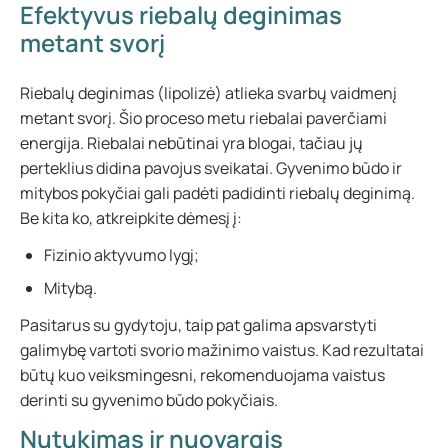
Efektyvus riebalų deginimas
metant svorį
Riebalų deginimas (lipolizė) atlieka svarbų vaidmenį
metant svorį. Šio proceso metu riebalai paverčiami
energija. Riebalai nebūtinai yra blogai, tačiau jų
perteklius didina pavojus sveikatai. Gyvenimo būdo ir
mitybos pokyčiai gali padėti padidinti riebalų deginimą.
Be kita ko, atkreipkite dėmesį į:
Fizinio aktyvumo lygį;
Mitybą.
Pasitarus su gydytoju, taip pat galima apsvarstyti
galimybę vartoti svorio mažinimo vaistus. Kad rezultatai
būtų kuo veiksmingesni, rekomenduojama vaistus
derinti su gyvenimo būdo pokyčiais.
Nutukimas ir nuovargis