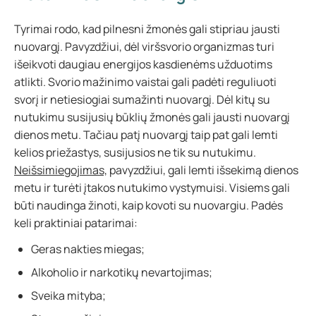
Tyrimai rodo, kad pilnesni žmonės gali stipriau jausti
nuovargį. Pavyzdžiui, dėl viršsvorio organizmas turi
išeikvoti daugiau energijos kasdienėms užduotims
atlikti. Svorio mažinimo vaistai gali padėti reguliuoti
svorį ir netiesiogiai sumažinti nuovargį. Dėl kitų su
nutukimu susijusių būklių žmonės gali jausti nuovargį
dienos metu. Tačiau patį nuovargį taip pat gali lemti
kelios priežastys, susijusios ne tik su nutukimu.
Neišsimiegojimas,
pavyzdžiui, gali lemti išsekimą dienos
metu ir turėti įtakos nutukimo vystymuisi. Visiems gali
būti naudinga žinoti, kaip kovoti su nuovargiu. Padės
keli praktiniai patarimai:
Geras nakties miegas;
Alkoholio ir narkotikų nevartojimas;
Sveika mityba;