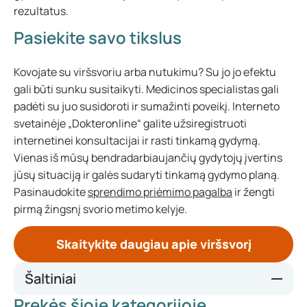
rezultatus.
Pasiekite savo tikslus
Kovojate su viršsvoriu arba nutukimu? Su jo jo efektu
gali būti sunku susitaikyti. Medicinos specialistas gali
padėti su juo susidoroti ir sumažinti poveikį. Interneto
svetainėje „Dokteronline“ galite užsiregistruoti
internetinei konsultacijai ir rasti tinkamą gydymą.
Vienas iš mūsų bendradarbiaujančių gydytojų įvertins
jūsų situaciją ir galės sudaryti tinkamą gydymo planą.
Pasinaudokite
sprendimo priėmimo pagalba
ir žengti
pirmą žingsnį svorio metimo kelyje.
Skaitykite daugiau apie viršsvorį
Šaltiniai
Prekės šioje kategorijoje