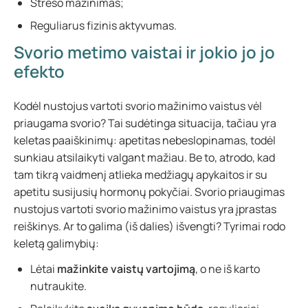
Streso mažinimas;
Reguliarus fizinis aktyvumas.
Svorio metimo vaistai ir jokio jo jo
efekto
Kodėl nustojus vartoti svorio mažinimo vaistus vėl
priaugama svorio? Tai sudėtinga situacija, tačiau yra
keletas paaiškinimų: apetitas nebeslopinamas, todėl
sunkiau atsilaikyti valgant mažiau. Be to, atrodo, kad
tam tikrą vaidmenį atlieka medžiagų apykaitos ir su
apetitu susijusių hormonų pokyčiai. Svorio priaugimas
nustojus vartoti svorio mažinimo vaistus yra įprastas
reiškinys. Ar to galima (iš dalies) išvengti? Tyrimai rodo
keletą galimybių:
Lėtai
mažinkite vaistų vartojimą
, o ne iš karto
nutraukite.