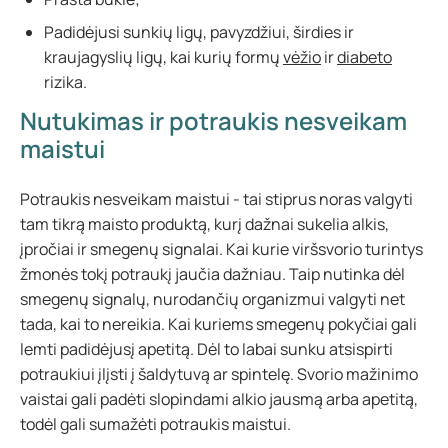
Padidėjusi sunkių ligų, pavyzdžiui, širdies ir
kraujagyslių ligų, kai kurių formų
vėžio
ir
diabeto
rizika.
Nutukimas ir potraukis nesveikam
maistui
Potraukis nesveikam maistui - tai stiprus noras valgyti
tam tikrą maisto produktą, kurį dažnai sukelia alkis,
įpročiai ir smegenų signalai. Kai kurie viršsvorio turintys
žmonės tokį potraukį jaučia dažniau. Taip nutinka dėl
smegenų signalų, nurodančių organizmui valgyti net
tada, kai to nereikia. Kai kuriems smegenų pokyčiai gali
lemti padidėjusį apetitą. Dėl to labai sunku atsispirti
potraukiui įlįsti į šaldytuvą ar spintelę. Svorio mažinimo
vaistai gali padėti slopindami alkio jausmą arba apetitą,
todėl gali sumažėti potraukis maistui.