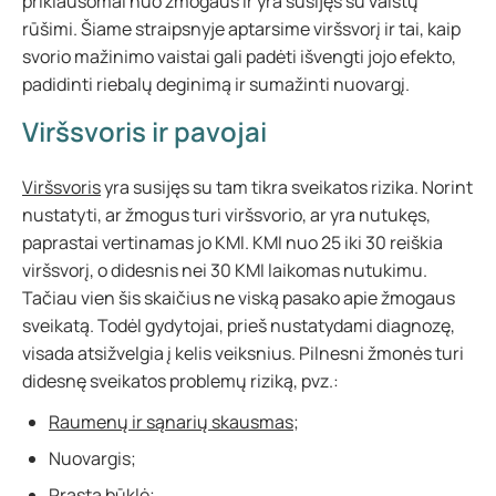
priklausomai nuo žmogaus ir yra susijęs su vaistų
rūšimi. Šiame straipsnyje aptarsime viršsvorį ir tai, kaip
svorio mažinimo vaistai gali padėti išvengti jojo efekto,
padidinti riebalų deginimą ir sumažinti nuovargį.
Viršsvoris ir pavojai
Viršsvoris
yra susijęs su tam tikra sveikatos rizika. Norint
nustatyti, ar žmogus turi viršsvorio, ar yra nutukęs,
paprastai vertinamas jo KMI. KMI nuo 25 iki 30 reiškia
viršsvorį, o didesnis nei 30 KMI laikomas nutukimu.
Tačiau vien šis skaičius ne viską pasako apie žmogaus
sveikatą. Todėl gydytojai, prieš nustatydami diagnozę,
visada atsižvelgia į kelis veiksnius. Pilnesni žmonės turi
didesnę sveikatos problemų riziką, pvz.:
Raumenų ir sąnarių skausmas
;
Nuovargis;
Prasta būklė;