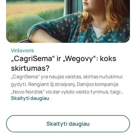
taip pat turi privalumų norintiems sulieknėti ir
išlaikyti svorį. Šiame straipsnyje aptariame abu
vaistus, jų poveikį svoriui, pagrindinius skirtumus
ir šalutinius poveikius.
Viršsvoris
„CagriSema“ ir „Wegovy“: koks
skirtumas?
„CagriSema“ yra naujas vaistas, skirtas nutukimui
gydyti. Rengiant šį straipsnį, Danijos kompanija
„Novo Nordisk“ vis dar vykdo vaisto tyrimus, taigi
Skaityti daugiau
jo dar negalima įsigyti. Tačiau kuo jis skiriasi nuo
jau dabar siūlomo preparato „Wegovy“? Abu šie
vaistai skirti padėti mesti svorį, tačiau jų poveikis
skiriasi. Šiame straipsnyje išsamiau apžvelgsime,
Skaityti daugiau
kaip kiekvienas vaistas veikia ir kokie yra