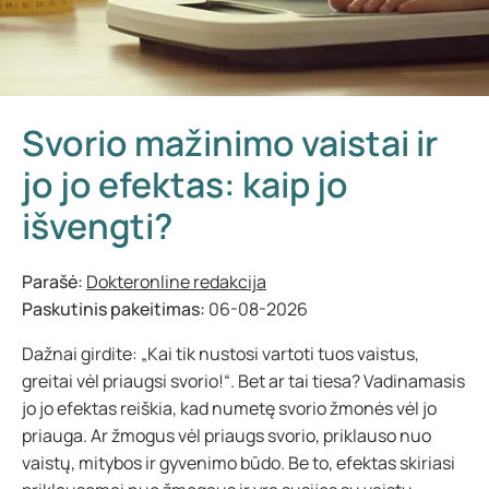
Svorio mažinimo vaistai ir
jo jo efektas: kaip jo
išvengti?
Parašė:
Dokteronline redakcija
Paskutinis pakeitimas:
06-08-2026
Dažnai girdite: „Kai tik nustosi vartoti tuos vaistus,
greitai vėl priaugsi svorio!“. Bet ar tai tiesa? Vadinamasis
jo jo efektas reiškia, kad numetę svorio žmonės vėl jo
priauga. Ar žmogus vėl priaugs svorio, priklauso nuo
vaistų, mitybos ir gyvenimo būdo. Be to, efektas skiriasi