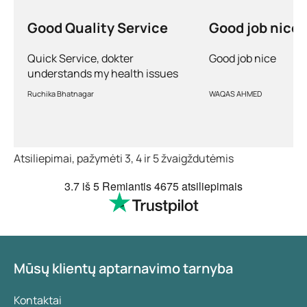
Good Quality Service
Good job nice
Quick Service, dokter
Good job nice
understands my health issues
and good diagnosis
Ruchika Bhatnagar
WAQAS AHMED
Atsiliepimai, pažymėti 3, 4 ir 5 žvaigždutėmis
3.7
iš 5
Remiantis
4675 atsiliepimais
Mūsų klientų aptarnavimo tarnyba
Kontaktai