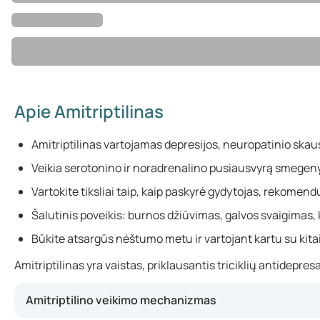
Apie Amitriptilinas
Amitriptilinas vartojamas depresijos, neuropatinio ska
Veikia serotonino ir noradrenalino pusiausvyrą smegen
Vartokite tiksliai taip, kaip paskyrė gydytojas, rekomen
Šalutinis poveikis: burnos džiūvimas, galvos svaigimas
Būkite atsargūs nėštumo metu ir vartojant kartu su kitai
Amitriptilinas yra vaistas, priklausantis triciklių antidepr
Amitriptilino veikimo mechanizmas