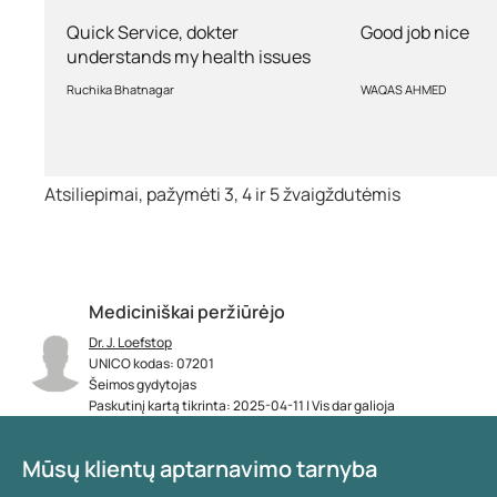
Quick Service, dokter
Good job nice
understands my health issues
and good diagnosis
Ruchika Bhatnagar
WAQAS AHMED
Atsiliepimai, pažymėti 3, 4 ir 5 žvaigždutėmis
Mediciniškai peržiūrėjo
Dr. J. Loefstop
UNICO kodas: 07201
Šeimos gydytojas
Paskutinį kartą tikrinta: 2025-04-11 | Vis dar galioja
Mūsų klientų aptarnavimo tarnyba