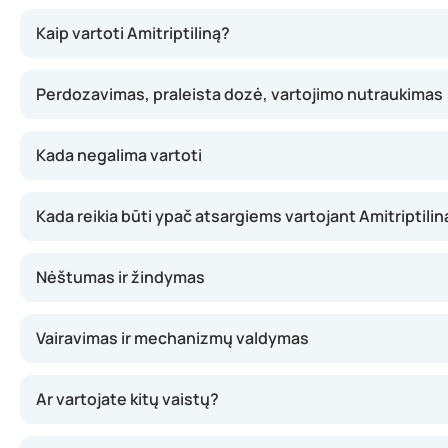
Amitriptilinas veikia serotonino ir noradrenalino koncen
Kaip vartoti Amitriptiliną?
Perdozavimas, praleista dozė, vartojimo nutraukimas
Kada negalima vartoti
Kada reikia būti ypač atsargiems vartojant Amitriptilin
Nėštumas ir žindymas
Vairavimas ir mechanizmų valdymas
Ar vartojate kitų vaistų?