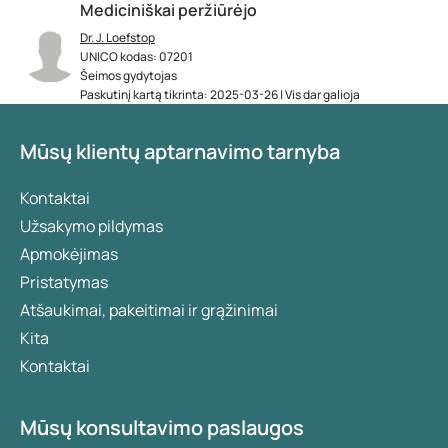
Mediciniškai peržiūrėjo
Dr. J. Loefstop
UNICO kodas: 07201
Šeimos gydytojas
Paskutinį kartą tikrinta: 2025-03-26 | Vis dar galioja
Mūsų klientų aptarnavimo tarnyba
Kontaktai
Užsakymo pildymas
Apmokėjimas
Pristatymas
Atšaukimai, pakeitimai ir grąžinimai
Kita
Kontaktai
Mūsų konsultavimo paslaugos