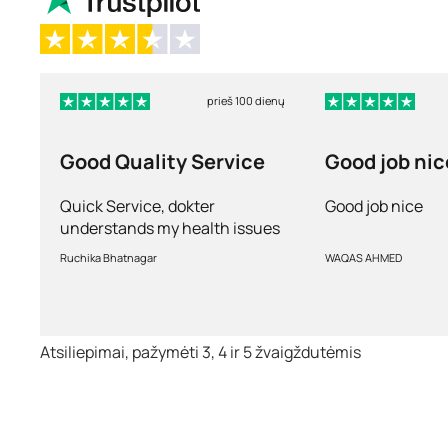
prieš 100 dienų
Good Quality Service
Good job nic
Quick Service, dokter
Good job nice
understands my health issues
and good diagnosis
Ruchika Bhatnagar
WAQAS AHMED
Atsiliepimai, pažymėti 3, 4 ir 5 žvaigždutėmis