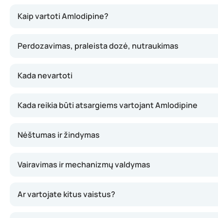
Amlodipine padeda atpalaiduoti kraujagysles blokuodamas ka
Kaip vartoti Amlodipine?
Perdozavimas, praleista dozė, nutraukimas
Kada nevartoti
Kada reikia būti atsargiems vartojant Amlodipine
Nėštumas ir žindymas
Vairavimas ir mechanizmų valdymas
Ar vartojate kitus vaistus?