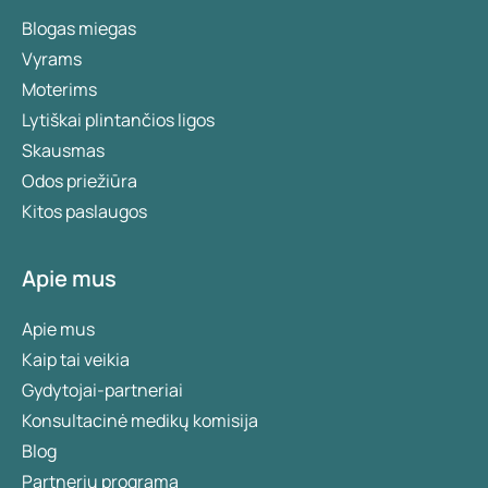
Blogas miegas
Vyrams
Moterims
Lytiškai plintančios ligos
Skausmas
Odos priežiūra
Kitos paslaugos
Apie mus
Apie mus
Kaip tai veikia
Gydytojai-partneriai
Konsultacinė medikų komisija
Blog
Partnerių programa