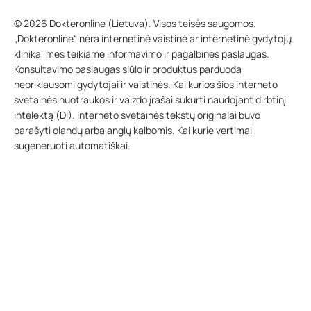
© 2026 Dokteronline (Lietuva). Visos teisės saugomos.
„Dokteronline“ nėra internetinė vaistinė ar internetinė gydytojų
klinika, mes teikiame informavimo ir pagalbines paslaugas.
Konsultavimo paslaugas siūlo ir produktus parduoda
nepriklausomi gydytojai ir vaistinės. Kai kurios šios interneto
svetainės nuotraukos ir vaizdo įrašai sukurti naudojant dirbtinį
intelektą (DI). Interneto svetainės tekstų originalai buvo
parašyti olandų arba anglų kalbomis. Kai kurie vertimai
sugeneruoti automatiškai.