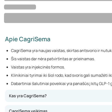
Apie CagriSema
CagriSema yra naujas vaistas, skirtas antsvorio ir nutu
Šis vaistas dar nėra patvirtintas ar prieinamas.
Vaistas yra injekcinės formos.
Klinikiniai tyrimai iki šiol rodo, kad svoris gali sumažėti ik
Dabartiniai šalutiniai poveikiai yra panašūs į kitų GLP-1 
Kas yra CagriSema?
CagriSema – tai naujas vaistas nuo
antsvorio
ir nutukimo,
CagriSema veikimas