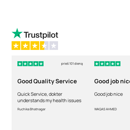
prieš 101 dieną
Good Quality Service
Good job nic
Quick Service, dokter
Good job nice
understands my health issues
and good diagnosis
Ruchika Bhatnagar
WAQAS AHMED