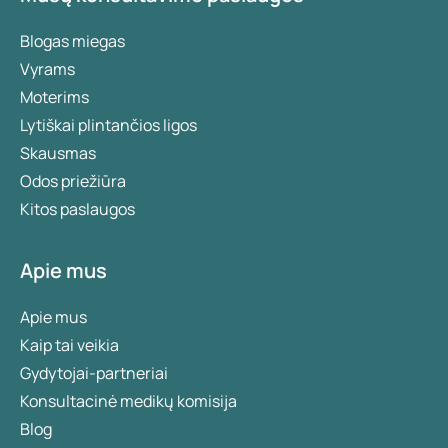
Blogas miegas
Vyrams
Moterims
Lytiškai plintančios ligos
Skausmas
Odos priežiūra
Kitos paslaugos
Apie mus
Apie mus
Kaip tai veikia
Gydytojai-partneriai
Konsultacinė medikų komisija
Blog