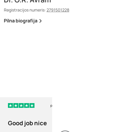
Registracijos numeris:
2791501228
Registracijos numeris:
88
Pilna biografija
Pilna biografija
prieš 123 dienas
pr
Good job nice
Reliable online
prescription se