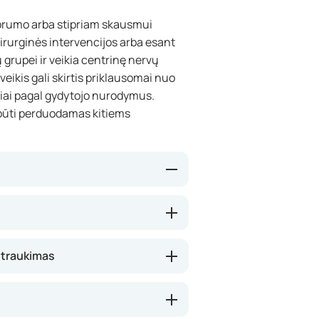
tiprumo arba stipriam skausmui
chirurginės intervencijos arba esant
grupei ir veikia centrinę nervų
ikis gali skirtis priklausomai nuo
sliai pagal gydytojo nurodymus.
 būti perduodamas kitiems
kausmo signalų perdavimą nervų
idina skausmo slenkstį, todėl
žniausiai pasireiškia per valandą
utraukimas
madolis gali būti veiksmingas tiek
tinka lengviems skausmams.