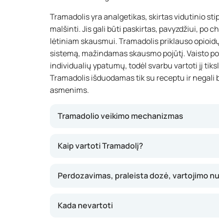
Tramadolis yra analgetikas, skirtas vidutinio s
malšinti. Jis gali būti paskirtas, pavyzdžiui, po 
lėtiniam skausmui. Tramadolis priklauso opioidų 
sistemą, mažindamas skausmo pojūtį. Vaisto pove
individualių ypatumų, todėl svarbu vartoti jį tik
Tramadolis išduodamas tik su receptu ir negali
asmenims.
Tramadolio veikimo mechanizmas
Tramadolis malšina skausmą, paveikdamas s
Kaip vartoti Tramadolį?
sistemoje. Jis blokuoja skausmo impulsus ir d
skausmas tampa mažiau juntamas. Poveikis da
Perdozavimas, praleista dozė, vartojimo n
nuo suvartojimo ir trunka kelias valandas. Tra
ūminiam, tiek lėtiniam skausmui, tačiau ne
Kada nevartoti