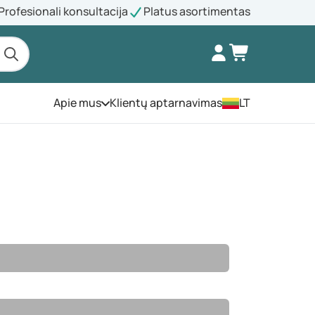
Profesionali konsultacija
Platus asortimentas
Apie mus
Klientų aptarnavimas
LT
Atidarykite meniu