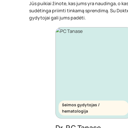
Jūs puikiai žinote, kas jums yra naudinga, o kas 
sudėtinga priimti tinkamą sprendimą. Su Dokt
gydytojai gali jums padėti.
šeimos gydytojas /
hematologija
Dr. P.C Tanase