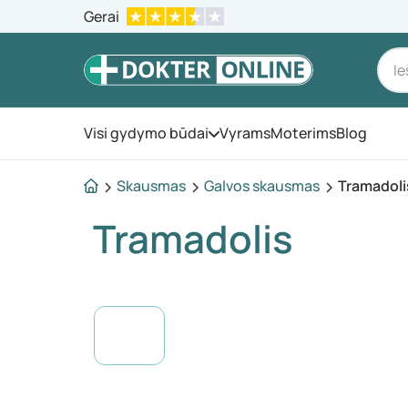
Gerai
Visi gydymo būdai
Vyrams
Moterims
Blog
Atidarykite meniu
Skausmas
Galvos skausmas
Tramadoli
Tramadolis