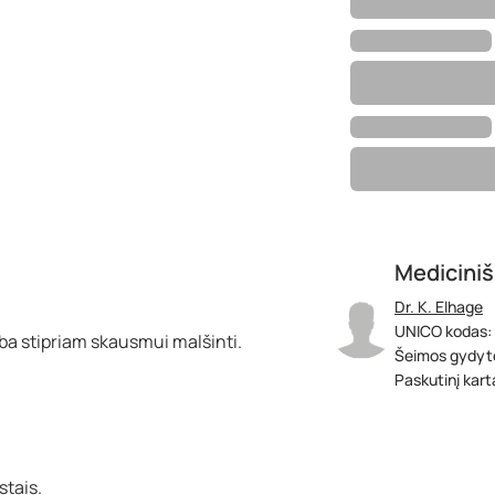
Mediciniš
Dr. K. Elhage
UNICO kodas:
ba stipriam skausmui malšinti.
Šeimos gydyt
Paskutinį kart
stais.