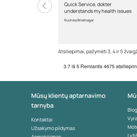
Quick Service, dokter
understands my health issues
and good diagnosis
Ruchika Bhatnagar
Atsiliepimai, pažymėti 3, 4 ir 5 žva
3.7
iš 5
Remiantis
4675 atsiliepim
Mūsų klientų aptarnavimo
Mū
tarnyba
Blo
Vyr
Kontaktai
Mot
Užsakymo pildymas
Lyti
Apmokėjimas