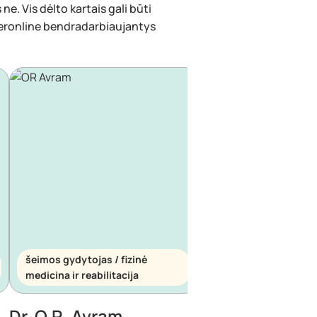
ne. Vis dėlto kartais gali būti
eronline bendradarbiaujantys
šeimos gydytojas / fizinė
šeimos gydytojas / s
medicina ir reabilitacija
medicina
Dr. O.R. Avram
Dr. E. Maescu