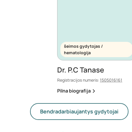
šeimos gydytojas /
hematologija
Dr. P.C Tanase
Registracijos numeris:
1505016161
Pilna biografija
Bendradarbiaujantys gydytojai