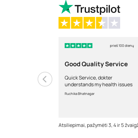
prieš 100 dienų
Good Quality Service
Quick Service, dokter
understands my health issues
and good diagnosis
Ruchika Bhatnagar
Atsiliepimai, pažymėti 3, 4 ir 5 žva