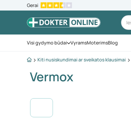
Gerai
Visi gydymo būdai
Vyrams
Moterims
Blog
Atidarykite meniu
Kiti nusiskundimai ar sveikatos klausimai
Vermox