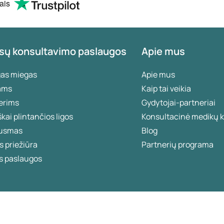
without any problem
ais
local pharmacy.
sų konsultavimo paslaugos
Apie mus
gas miegas
Apie mus
ams
Kaip tai veikia
erims
Gydytojai-partneriai
škai plintančios ligos
Konsultacinė medikų k
usmas
Blog
 priežiūra
Partnerių programa
s paslaugos