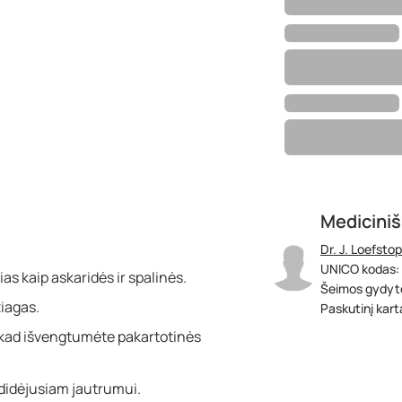
Mediciniš
Dr. J. Loefstop
UNICO kodas:
as kaip askaridės ir spalinės.
Šeimos gydyt
iagas.
Paskutinį kartą
, kad išvengtumėte pakartotinės
didėjusiam jautrumui.