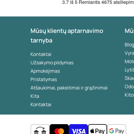
3.7
iš 5
Remiantis
4675 atsiliepim
Mūsų klientų aptarnavimo
Mū
tarnyba
Blo
Vyr
Kontaktai
Mot
Užsakymo pildymas
Lyti
Apmokėjimas
Ska
Pristatymas
Odos
Atšaukimai, pakeitimai ir grąžinimai
Kito
Kita
Kontaktai