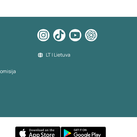
s by my
LT | Lietuva
omisija