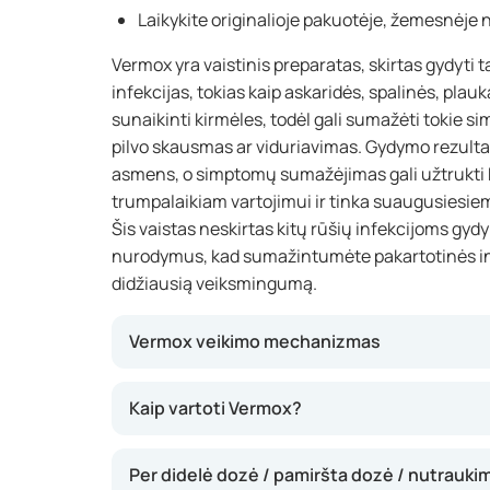
Laikykite originalioje pakuotėje, žemesnėje 
Vermox yra vaistinis preparatas, skirtas gydyti 
infekcijas, tokias kaip askaridės, spalinės, plauka
sunaikinti kirmėles, todėl gali sumažėti tokie s
pilvo skausmas ar viduriavimas. Gydymo rezultat
asmens, o simptomų sumažėjimas gali užtrukti k
trumpalaikiam vartojimui ir tinka suaugusiesie
Šis vaistas neskirtas kitų rūšių infekcijoms gyd
nurodymus, kad sumažintumėte pakartotinės infe
didžiausią veiksmingumą.
Vermox veikimo mechanizmas
Šis vaistas naikina žarnyno kirmėles, kad jos 
Kaip vartoti Vermox?
su išmatomis. Vermox sutrikdo kirmėlių gebėj
medžiagas, todėl jos žūsta. Dėl to gali sumažė
Per didelė dozė / pamiršta dozė / nutrauki
pilvo skausmas ir viduriavimas. Vaistas veikia 