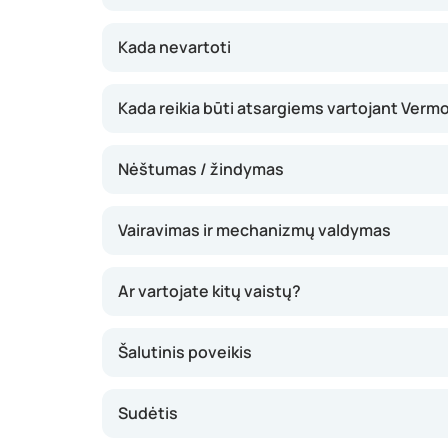
absorbuojamas organizme. Vermox gali padėti
kirmėlių infekcijų, tačiau svarbu visą gydymo k
Kada nevartoti
pasiektumėte optimalų rezultatą.
Kada reikia būti atsargiems vartojant Verm
Nėštumas / žindymas
Vairavimas ir mechanizmų valdymas
Ar vartojate kitų vaistų?
Šalutinis poveikis
Sudėtis