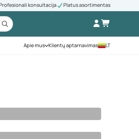
Profesionali konsultacija
Platus asortimentas
Apie mus
Klientų aptarnavimas
LT
Atidarykite meniu