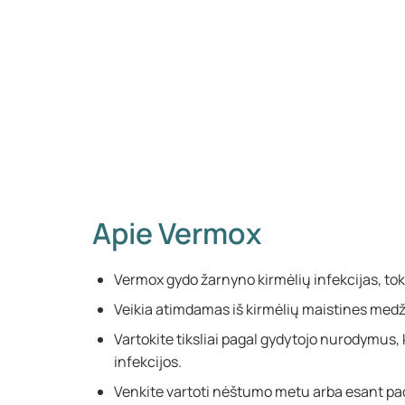
Apie Vermox
Vermox gydo žarnyno kirmėlių infekcijas, toki
Veikia atimdamas iš kirmėlių maistines medž
Vartokite tiksliai pagal gydytojo nurodymus
infekcijos.
Venkite vartoti nėštumo metu arba esant pa