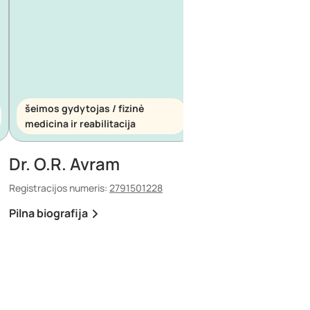
šeimos gydytojas / fizinė
šeimos gydytojas / s
medicina ir reabilitacija
medicina
Dr. O.R. Avram
Dr. E. Maescu
Registracijos numeris:
2791501228
Registracijos numeris:
88
Pilna biografija
Pilna biografija