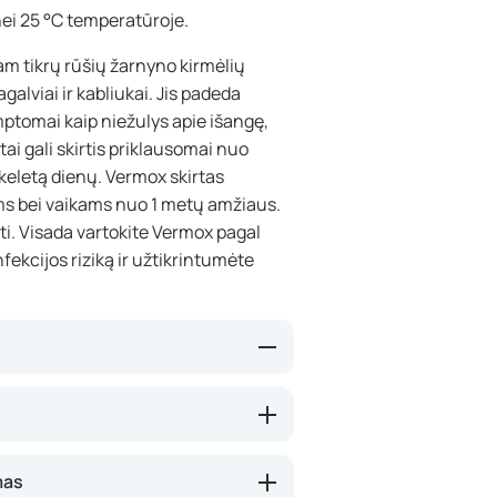
nei 25 °C temperatūroje.
tam tikrų rūšių žarnyno kirmėlių
galviai ir kabliukai. Jis padeda
imptomai kaip niežulys apie išangę,
ai gali skirtis priklausomai nuo
eletą dienų. Vermox skirtas
ms bei vaikams nuo 1 metų amžiaus.
yti. Visada vartokite Vermox pagal
kcijos riziką ir užtikrintumėte
galėtų būti pašalintos iš organizmo
imą pasisavinti maistines
ti tokie simptomai kaip niežulys,
mas
tik žarnyne ir beveik nėra