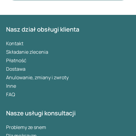
pomogą Ci krok po kroku wprowadzać drobne
zmiany prowadzące do lepszego wypoczynku
nocnego.
Nasz dział obsługi klienta
Kontakt
Składanie zlecenia
Płatność
Dostawa
Anulowanie, zmiany i zwroty
Inne
FAQ
Nasze usługi konsultacji
Problemy ze snem
Dla mężczyzn