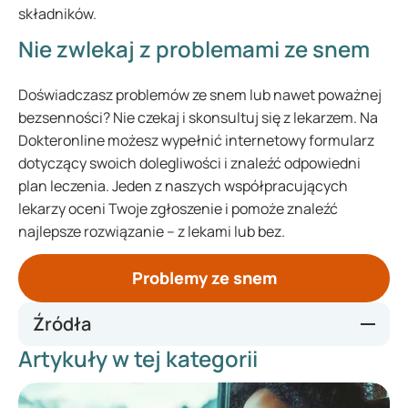
składników.
Nie zwlekaj z problemami ze snem
Doświadczasz problemów ze snem lub nawet poważnej
bezsenności? Nie czekaj i skonsultuj się z lekarzem. Na
Dokteronline możesz wypełnić internetowy formularz
dotyczący swoich dolegliwości i znaleźć odpowiedni
plan leczenia. Jeden z naszych współpracujących
lekarzy oceni Twoje zgłoszenie i pomoże znaleźć
najlepsze rozwiązanie – z lekami lub bez.
Problemy ze snem
Źródła
Artykuły w tej kategorii
https://www.apotheek.nl/medicijnen/citalopram
https://richtlijnen.nhg.org/standaarden/slaapproblemen
https://www.healthline.com/health/sleep/disorders