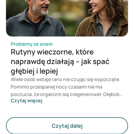
hormon ze stresem, ale jego rola jest znacznie
szersza. W tym artykule krótko omówimy, czym
jest kortyzol, jego związek ze snem oraz podamy
wskazówki, jak obniżyć poziom tego hormonu,
zrelaksować się i poprawić jakość snu.
Problemy ze snem
Rutyny wieczorne, które
naprawdę działają – jak spać
głębiej i lepiej
Wiele osób wstaje rano nie czując się wypoczęte.
Pomimo przespanej nocy czasami nie ma
poczucia, że organizm się zregenerował. Głęboki,
Czytaj więcej
nieprzerwany sen odgrywa ważną rolę w
regeneracji fizycznej i psychicznej. W tym
artykule wyjaśniamy, jakie rutyny i nawyki mogą
poprawić jakość snu. Podejście oparte na
Czytaj dalej
badaniach naukowych i praktyczne porady