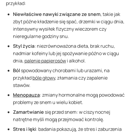
przykład:
Niewłaściwe nawyki związane ze snem
, takie jak
zbyt późne kładzenie się spać, drzemki w ciągu dnia,
intensywny wysiłek fizyczny wieczorem czy
nieregularne godziny snu.
Styl życia
: niezrównoważona dieta, brak ruchu,
nadmiar kofeiny lub jej spożywanie późno w ciągu
dnia,
palenie papierosów
i alkohol.
Ból
spowodowany chorobami lub urazami, na
przykład
bóle głowy
, złamania czy zapalenie
stawów.
Menopauza
: zmiany hormonalne mogą powodować
problemy ze snem u wielu kobiet.
Zamartwianie
się przed snem: w ciszy nocnej
natrętne myśli mogą przejmować kontrolę.
Stres i lęki
: badania pokazują, że stres i zaburzenia